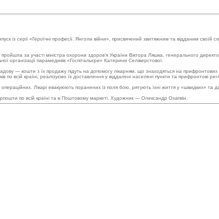
к із серії «Героїчні професії. Янголи війни», присвячений звитяжним та відданим своїй сп
ройшла за участі міністра охорони здоровʼя України Віктора Ляшка, генерального директ
чої організації парамедиків «Госпітальєри» Катерини Селіверстової.
у складову — кошти з їх продажу підуть на допомогу лікарням, що знаходяться на прифронто
в по всій країні, реалізуємо їх доставлення у віддалені населені пункти та прифронтові ре
операційних. Лікарі евакуюють поранених із поля бою, рятують їхні життя у «швидких» та д
рпошти по всій країні та в Поштовому маркеті. Художник — Олександр Охапкін.