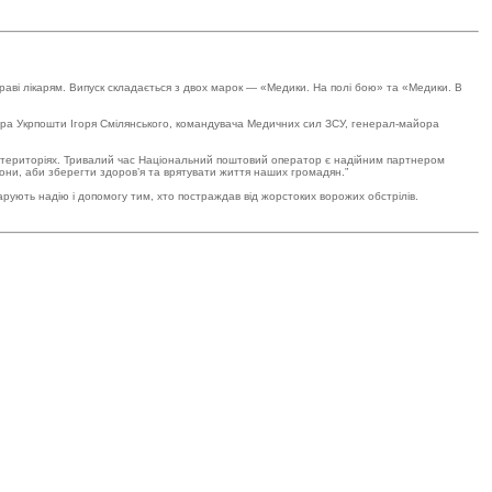
раві лікарям. Випуск складається з двох марок — «Медики. На полі бою» та «Медики. В
ора Укрпошти Ігоря Смілянського, командувача Медичних сил ЗСУ, генерал-майора
вих територіях. Тривалий час Національний поштовий оператор є надійним партнером
гіони, аби зберегти здоровʼя та врятувати життя наших громадян.”
арують надію і допомогу тим, хто постраждав від жорстоких ворожих обстрілів.