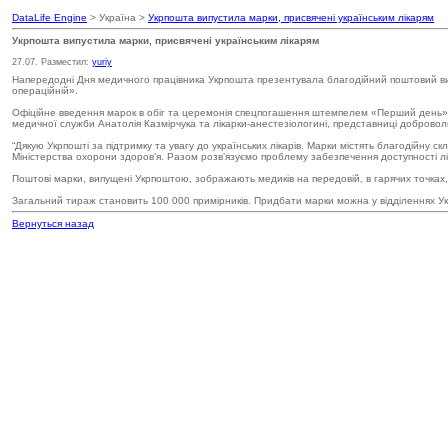
DataLife Engine
> Україна >
Укрпошта випустила марки, присвячені українським лікарям
Укрпошта випустила марки, присвячені українським лікарям
27.07. Разместил:
yuriy
Напередодні Дня медичного працівника Укрпошта презентувала благодійний поштовий випус
операційній».
Офіційне введення марок в обіг та церемонія спецпогашення штемпелем «Перший день» п
медичної служби Анатолія Казмірчука та лікарки-анестезіологині, представниці доброволь
“Дякую Укрпошті за підтримку та увагу до українських лікарів. Марки містять благодійн
Міністерства охорони здоровʼя. Разом розвʼязуємо проблему забезпечення доступності лікі
Поштові марки, випущені Укрпоштою, зображають медиків на передовій, в гарячих точках, 
Загальний тираж становить 100 000 примірників. Придбати марки можна у відділеннях Ук
Вернуться назад