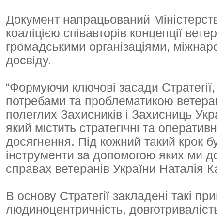
Документ напрацьований Міністерств
коаліцією співавторів концепції вете
громадськими організаціями, міжнар
досвіду.
“Формуючи ключові засади Стратегії
потребами та проблематикою ветерані
полеглих Захисників і Захисниць Укра
який містить стратегічні та оперативні
досягнення. Під кожний такий крок б
інструменти за допомогою яких ми до
справах ветеранів України Наталія 
В основу Стратегії закладені такі при
людиноцентричність, довготривалість