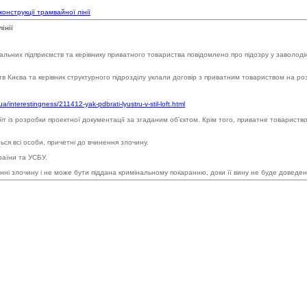
конструкції трамвайної лінії
інії
них підприємств та керівнику приватного товариства повідомлено про підозру у заволодінні 
 Києва та керівник структурного підрозділу уклали договір з приватним товариством на розр
ua/interestingness/211412-yak-pdbrati-lyustru-v-stil-loft.html
іт із розробки проектної документації за згаданим об’єктом. Крім того, приватне товарист
ся всі особи, причетні до вчинення злочину.
раїни та УСБУ.
ненні злочину і не може бути піддана кримінальному покаранню, доки її вину не буде доведе