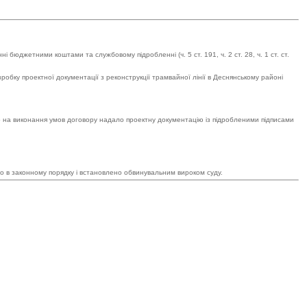
бюджетними коштами та службовому підробленні (ч. 5 ст. 191, ч. 2 ст. 28, ч. 1 ст. ст.
обку проектної документації з реконструкції трамвайної лінії в Деснянському районі
во на виконання умов договору надало проектну документацію із підробленими підписами
но в законному порядку і встановлено обвинувальним вироком суду.