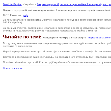
DataLife Engine
> Україна >
Викрито групу осіб, які заволоділи майже 9 млн грн під час ре
Викрито групу осіб, які заволоділи майже 9 млн грн під час реконструкції трамвайної л
26.12. Разместил:
yuriy
За процесуального керівництва Офісу Генерального прокурора двом екскерівникам комуналь
366 КК України).
За даними слідства, заступник генерального директора одного із комунальних підприємств
столиці. В подальшому на рахунки товариства перерахували майже 9 млн грн.
Читайте по темі:
Як підібрати люстру в стилі лофт? -
https://ruporzt.com.
В ході слідства встановлено, що комунальне підприємство вже здійснювало закупівлю роб
експертів та спеціалістів.
Наразі вирішується питання про обрання підозрюваним запобіжних заходів. Встановлюють
Досудове розслідування здійснюється БЕБ за оперативного супроводу ДСР Нацполіції Ук
Примітка: відповідно до ст. 62 Конституції України особа вважається невинуватою у вчи
Вернуться назад