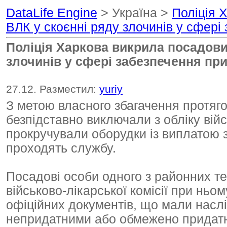
DataLife Engine
> Україна >
Поліція 
ВЛК у скоєнні ряду злочинів у сфері 
Поліція Харкова викрила посадови
злочинів у сфері забезпечення приз
27.12. Разместил:
yuriy
З метою власного збагачення протяг
безпідставно виключали з обліку війс
прокручували оборудки із виплатою з
проходять службу.
Посадові особи одного з районних т
військово-лікарської комісії при ньо
офіційних документів, що мали насл
непридатними або обмежено придатн