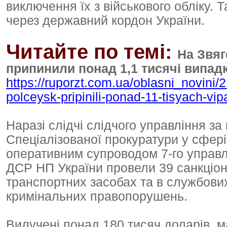
виключення їх з військового обліку.
через державний кордон України.
Читайте по темі:
На Звяг
припинили понад 1,1 тисячі випад
https://ruporzt.com.ua/oblasni_novini
polceysk-pripinili-ponad-11-tisyach-v
Наразі слідчі слідчого управління з
Спеціалізованої прокуратури у сфері
оперативним супроводом 7-го управлі
ДСР НП України провели 39 санкціон
транспортних засобах та в службових 
кримінальних правопорушень.
Вилучені понад 180 тисяч доларів, м