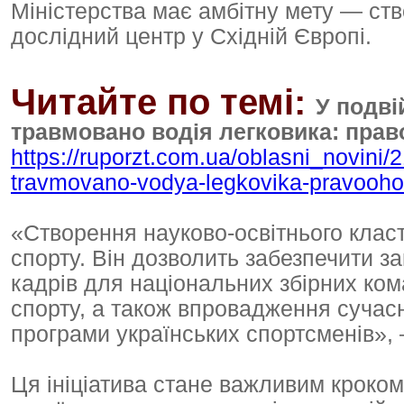
Міністерства має амбітну мету — ст
дослідний центр у Східній Європі.
Читайте по темі:
У подві
травмовано водія легковика: прав
https://ruporzt.com.ua/oblasni_novini
travmovano-vodya-legkovika-pravoohor
«Створення науково-освітнього клас
спорту. Він дозволить забезпечити з
кадрів для національних збірних ком
спорту, а також впровадження сучас
програми українських спортсменів», 
Ця ініціатива стане важливим кроко