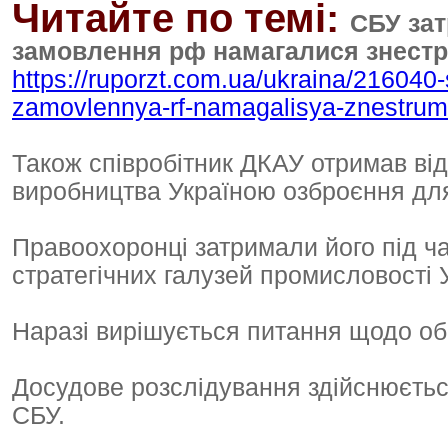
Читайте по темі:
СБУ зат
замовлення рф намагалися знеструм
https://ruporzt.com.ua/ukraina/216040
zamovlennya-rf-namagalisya-znestrumit
Також співробітник ДКАУ отримав ві
виробництва Україною озброєння для 
Правоохоронці затримали його під ча
стратегічних галузей промисловості 
Наразі вирішується питання щодо об
Досудове розслідування здійснюєть
СБУ.