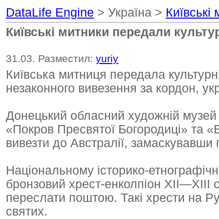
DataLife Engine
> Україна >
Київські
Київські митники передали культур
31.03. Разместил:
yuriy
Київська митниця передала культурні 
незаконного вивезення за кордон, ук
Донецький обласний художній музей 
«Покров Пресвятої Богородиці» та «Б
вивезти до Австралії, замаскувавши п
Національному історико-етнографіч
бронзовий хрест-енколпіон XII—XIII 
переслати поштою. Такі хрести на Р
святих.