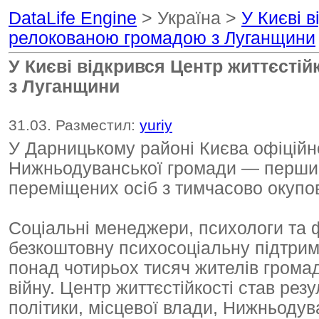
DataLife Engine
> Україна >
У Києві в
релокованою громадою з Луганщини
У Києві відкрився Центр життєсті
з Луганщини
31.03. Разместил:
yuriy
У Дарницькому районі Києва офіційн
Нижньодуванської громади — перший
переміщених осіб з тимчасово окупов
Соціальні менеджери, психологи та ф
безкоштовну психосоціальну підтримк
понад чотирьох тисяч жителів громад
війну. Центр життєстійкості став рез
політики, місцевої влади, Нижньодува