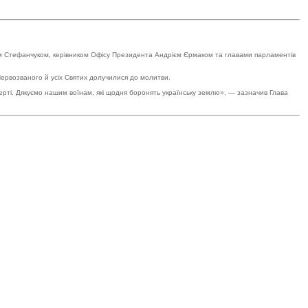
 Стефанчуком, керівником Офісу Президента Андрієм Єрмаком та главами парламентів
 Первозваного й усіх Святих долучилися до молитви.
ерті. Дякуємо нашим воїнам, які щодня боронять українську землю», — зазначив Глава