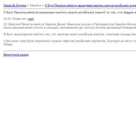
DataLife Engine
> Україна >
У Бучі Прем’єр-міністр вшанував пам’ять жертв російської агрес
У Бучі Прем’єр-міністр вшанував пам’ять жертв російської агресії та тих, хто віддав 
31.03. Разместил:
yuriy
31 березня Прем’єр-міністр України Денис Шмигаль разом із Президентом України Во
інших держав взяли участь в заходах, присвячених до третьої річниці деокупації Київщини
В Бучі, вшановуючи пам'ять тих, хто загинув через російську агресію, учасники заходу по
«Три роки тому Буча пережила страшні звірства російських окупантів. Сьогодні це міст
Уряду.
Вернуться назад