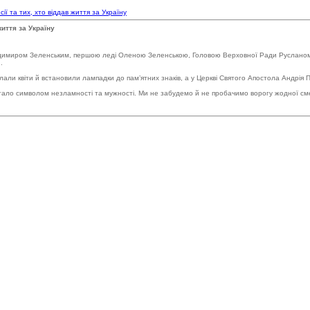
ії та тих, хто віддав життя за Україну
життя за Україну
лодимиром Зеленським, першою леді Оленою Зеленською, Головою Верховної Ради Русланом
.
клали квіти й встановили лампадки до пам’ятних знаків, а у Церкві Святого Апостола Андрія
о стало символом незламності та мужності. Ми не забудемо й не пробачимо ворогу жодної см