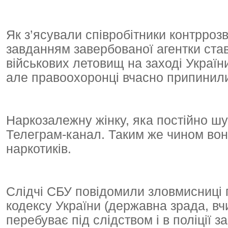
Як з’ясували співробітники контрроз
завданням завербованої агентки став 
військових летовищ на заході Україн
але правоохоронці вчасно припинили 
Наркозалежну жінку, яка постійно ш
Телеграм-канал. Таким же чином во
наркотиків.
Слідчі СБУ повідомили зловмисниці пр
кодексу України (державна зрада, вч
перебуває під слідством і в поліції 