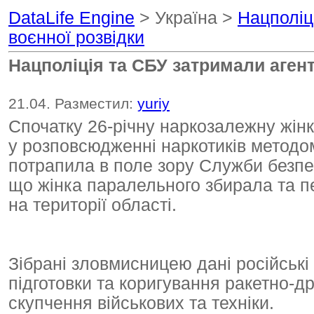
DataLife Engine
> Україна >
Нацполіц
воєнної розвідки
Нацполіція та СБУ затримали агент
21.04. Разместил:
yuriy
Спочатку 26-річну наркозалежну жін
у розповсюдженні наркотиків методо
потрапила в поле зору Служби безпек
що жінка паралельного збирала та пе
на території області.
Зібрані зловмисницею дані російськ
підготовки та коригування ракетно-д
скупчення військових та техніки.