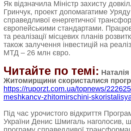
Як відзначила Міністр захисту довкі
Гринчук, проект допомагатиме Уряду
справедливої енергетичної трансформ
європейськими стандартами. Працюв
та реалізації місцевих планів розвит
також залучення інвестицій на реалі
МТД – 26 млн євро.
Читайте по темі:
Наталія
Житомирщини скористалися прогр
https://ruporzt.com.ua/topnews/22262
meshkancv-zhitomirschini-skoristalis
Під час урочистого відкриття Програ
України Денис Шмигаль наголосив, щ
програму справедливої трансформації