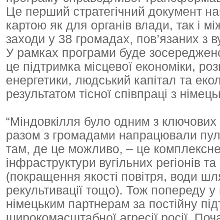
Це перший стратегічний документ на
картою як для органів влади, так і 
заходи у 38 громадах, пов’язаних з 
У рамках програми буде зосереджено
це підтримка місцевої економіки, ро
енергетики, людський капітал та екол
результатом тісної співпраці з німец
“Міндовкілля було одним з ключових 
разом з громадами напрацювали пул 
там, де це можливо, – це комплексн
інфраструктури вугільних регіонів т
(покращення якості повітря, води шл
рекультивації тощо). Тож попереду у 
німецьким партнерам за постійну підт
широкомасштабної агресії росії. Поча