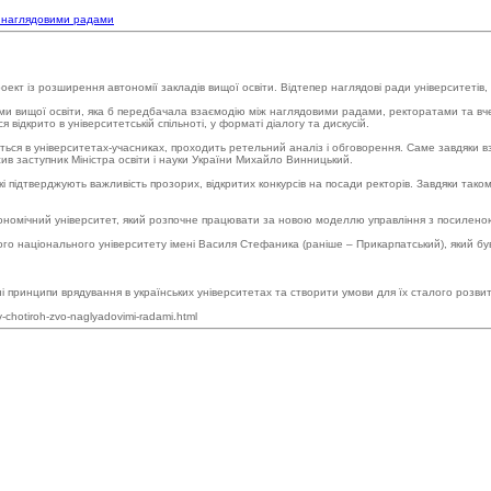
О наглядовими радами
кт із розширення автономії закладів вищої освіти. Відтепер наглядові ради університетів, я
вищої освіти, яка б передбачала взаємодію між наглядовими радами, ректоратами та вчени
відкрито в університетській спільноті, у форматі діалогу та дискусій.
юється в університетах-учасниках, проходить ретельний аналіз і обговорення. Саме завдяки 
ив заступник Міністра освіти і науки України Михайло Винницький.
 які підтверджують важливість прозорих, відкритих конкурсів на посади ректорів. Завдяки так
омічний університет, який розпочне працювати за новою моделлю управління з посиленою р
о національного університету імені Василя Стефаника (раніше – Прикарпатський), який був
 принципи врядування в українських університетах та створити умови для їх сталого розви
chotiroh-zvo-naglyadovimi-radami.html