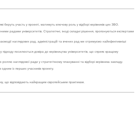
кі беруть участь у проекті, матимуть ключову роль у відборі керівників цих ЗВО.
ми радами університетів. Стратегічні, іноді складні рішення, пропонуються експертами
взаємодії наглядових рад, адміністрацій та вчених рад ми отримуємо найефективніші
ому підходу посилюється довіра до керівництва університетів, що сприяє кращому
оллю наглядової ради у стратегічному плануванні та відборі керівника закладу.
 одним із перших учасників проекту.
тку, що відповідають найкращим європейським практикам.