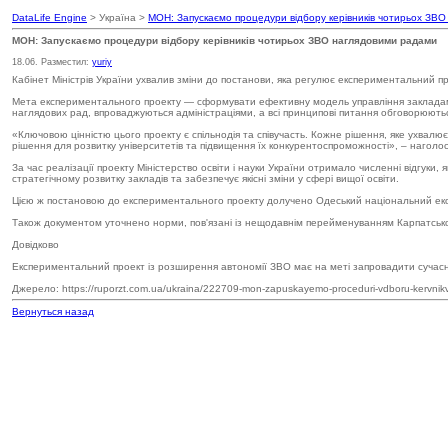
DataLife Engine
> Україна >
МОН: Запускаємо процедури відбору керівників чотирьох ЗВ
МОН: Запускаємо процедури відбору керівників чотирьох ЗВО наглядовими радами
18.06. Разместил:
yuriy
Кабінет Міністрів України ухвалив зміни до постанови, яка регулює експериментальний прое
Мета експериментального проекту — сформувати ефективну модель управління закладами 
наглядових рад, впроваджуються адміністраціями, а всі принципові питання обговорюються 
«Ключовою цінністю цього проекту є спільнодія та співучасть. Кожне рішення, яке ухвал
рішення для розвитку університетів та підвищення їх конкурентоспроможності», – наголос
За час реалізації проекту Міністерство освіти і науки України отримало численні відгуки,
стратегічному розвитку закладів та забезпечує якісні зміни у сфері вищої освіти.
Цією ж постановою до експериментального проекту долучено Одеський національний екон
Також документом уточнено норми, пов'язані із нещодавнім перейменуванням Карпатськог
Довідково
Експериментальний проект із розширення автономії ЗВО має на меті запровадити сучасні
Джерело: https://ruporzt.com.ua/ukraina/222709-mon-zapuskayemo-proceduri-vdboru-kervnikv-
Вернуться назад