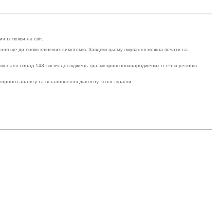
 їх появи на світ.
ня ще до появи клінічних симптомів. Завдяки цьому лікування можна почати на
онано понад 143 тисячі досліджень зразків крові новонароджених із п’яти регіонів
рного аналізу та встановлення діагнозу зі всієї країни.