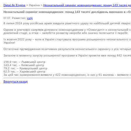
DataLife Engine
> Україна >
Неонатальний скринінг новонароджених: понад 143 тисячі д
Неонатальний скринінг новонароджених: понад 143 тисячі досліджень виконано в «О
07.07. Разместил:
yuriy
8 липня 2024 року російська армія завдала ракетного удару по найбільшій дитячій лікарн
Одним із ключових напрямів допомоги новонародженим у «Охматдиті» є неонатальний скри
доклінічній стадії, а отже – запобігти розвитку хвороби або значно полегшити її перебіг.
Із жовтня 2022 року – коли в Україні стартувала програма розширеного неонатального ск
України!
Остаточне підтвердження позитивних результатів неонатального скринінгу з усіх чотирьох
Загалом із моменту запуску розширеної програми в Україні провели вже понад 442 тисячі
156,9 тис. – Львівський центр
143,4 тис. – Київський центр
79,2 тис. – Криворізький центр
62,5 тис. – Харківський центр
За цей час захворювання виявили у 422 новонароджених, із них у 61 малюка – виявили 
Вернуться назад