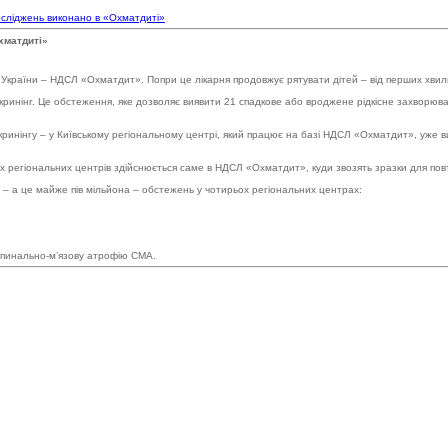
осліджень виконано в «Охматдиті»
хматдиті»
і України – НДСЛ «Охматдит». Попри це лікарня продовжує рятувати дітей – від перших хвилин
нінг. Це обстеження, яке дозволяє виявити 21 спадкове або вроджене рідкісне захворюван
ринінгу – у Київському регіональному центрі, який працює на базі НДСЛ «Охматдит», уже вик
 регіональних центрів здійснюється саме в НДСЛ «Охматдит», куди звозять зразки для повто
 – а це майже пів мільйона – обстежень у чотирьох регіональних центрах:
спинально-м’язову атрофію СМА.