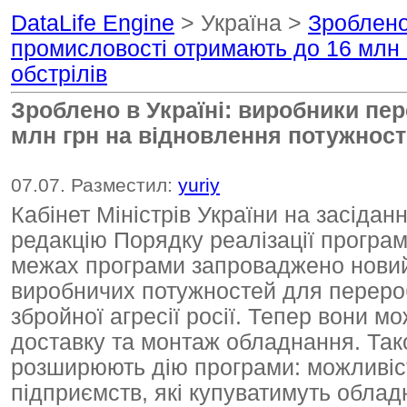
DataLife Engine
> Україна >
Зроблено
промисловості отримають до 16 млн 
обстрілів
Зроблено в Україні: виробники пе
млн грн на відновлення потужност
07.07. Разместил:
yuriy
Кабінет Міністрів України на засідан
редакцію Порядку реалізації програ
межах програми запроваджено новий
виробничих потужностей для перероб
збройної агресії росії. Тепер вони м
доставку та монтаж обладнання. Тако
розширюють дію програми: можливіст
підприємств, які купуватимуть облад