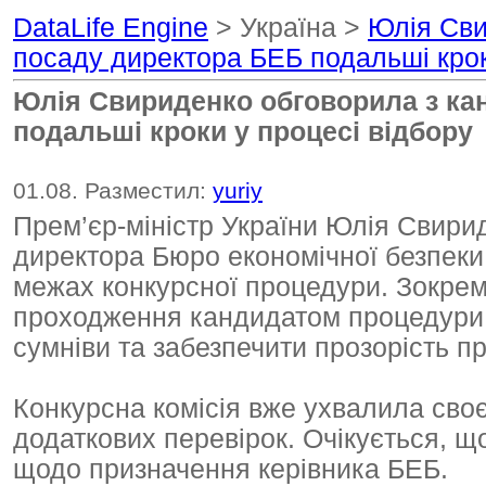
DataLife Engine
> Україна >
Юлія Сви
посаду директора БЕБ подальші крок
Юлія Свириденко обговорила з ка
подальші кроки у процесі відбору
01.08. Разместил:
yuriy
Прем’єр-міністр України Юлія Свири
директора Бюро економічної безпек
межах конкурсної процедури. Зокрем
проходження кандидатом процедури п
сумніви та забезпечити прозорість п
Конкурсна комісія вже ухвалила своє
додаткових перевірок. Очікується, 
щодо призначення керівника БЕБ.