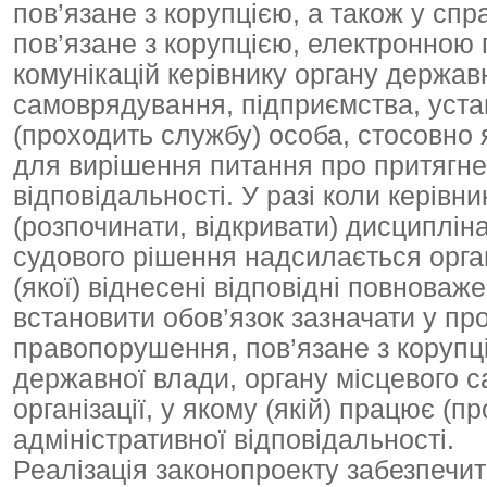
пов’язане з корупцією, а також у сп
пов’язане з корупцією, електронною
комунікацій керівнику органу держав
самоврядування, підприємства, устано
(проходить службу) особа, стосовно 
для вирішення питання про притягне
відповідальності. У разі коли керів
(розпочинати, відкривати) дисциплін
судового рішення надсилається орган
(якої) віднесені відповідні повноваж
встановити обов’язок зазначати у пр
правопорушення, пов’язане з корупц
державної влади, органу місцевого 
організації, у якому (якій) працює (
адміністративної відповідальності.
Реалізація законопроекту забезпечи