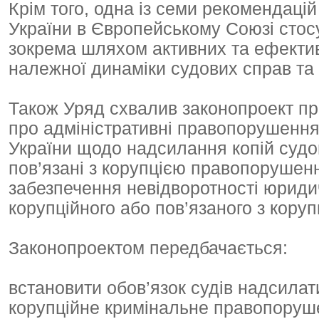
Крім того, одна із семи рекомендаці
України в Європейському Союзі стос
зокрема шляхом активних та ефектив
належної динаміки судових справ та 
Також Уряд схвалив законопроект пр
про адміністративні правопорушення
України щодо надсилання копій судов
пов’язані з корупцією правопорушенн
забезпечення невідворотності юридич
корупційного або пов’язаного з кор
Законопроектом передбачається:
встановити обов’язок судів надсилати
корупційне кримінальне правопоруш