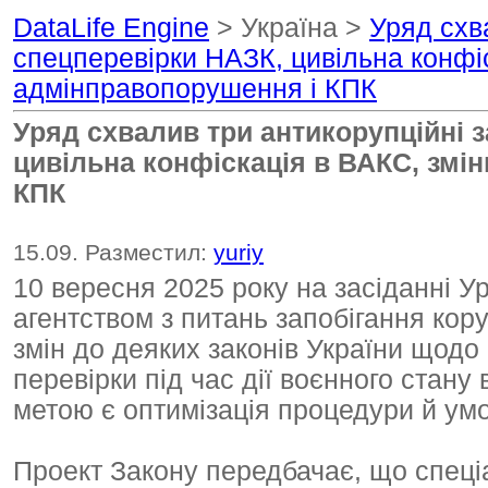
DataLife Engine
> Україна >
Уряд схв
спецперевірки НАЗК, цивільна конфіс
адмінправопорушення і КПК
Уряд схвалив три антикорупційні 
цивільна конфіскація в ВАКС, змі
КПК
15.09. Разместил:
yuriy
10 вересня 2025 року на засіданні У
агентством з питань запобігання кор
змін до деяких законів України щодо
перевірки під час дії воєнного стану 
метою є оптимізація процедури й умо
Проект Закону передбачає, що спеціа