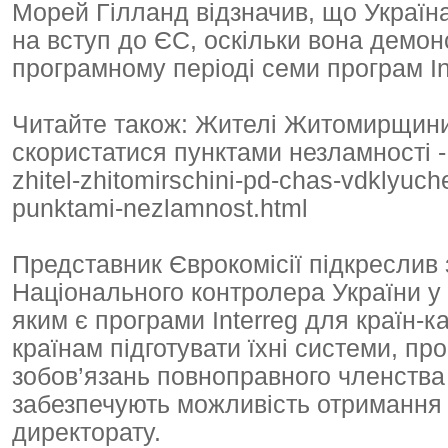
Морей Гілланд відзначив, що Україн
на вступ до ЄС, оскільки вона демо
програмному періоді семи програм In
Читайте також: Жителі Житомирщини 
скористатися пунктами незламності - h
zhitel-zhitomirschini-pd-chas-vdklyuch
punktami-nezlamnost.html
Представник Єврокомісії підкреслив
Національного контролера України у 
яким є програми Interreg для країн-
країнам підготувати їхні системи, пр
зобов’язань повноправного членства
забезпечують можливість отримання
директорату.