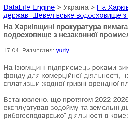
DataLife Engine
> Україна >
На Харкі
державі Шевелівське водосховище з 
На Харківщині прокуратура вимаг
водосховище з незаконної промисл
17.04. Разместил:
yuriy
На Ізюмщині підприємець роками вик
фонду для комерційної діяльності, н
сплативши жодної гривні орендної п
Встановлено, що протягом 2022-2026
експлуатував водойму та земельні д
рибогосподарської діяльності в коме