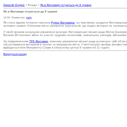
DataLife Engine
> Влада >
Як в Житомирі готуються до 9 травня
Як в Житомирі готуються до 9 травня
14.04. Разместил:
yuriy
Як стало відомо Інтернет-порталу
Рупор Житомира
, на черговому засіданні Житомирсько
половині травня. Очільники міста запевнили журналістів, що жоден ветеран не залишитьс
У своїй промові начальник управління культури Житомирської міської ради Віктор Балюрко
Великої Вітчизняної війни за участю трудових колективів, навчальних закладів, військови
За повідомленням
ТРК Житомир
, кожному управлінню міської ради розписано свій об’єм 
обслуговування ветеранів в лазнях та перукарнях міста. У кінотеатрах пройде кінофестива
відбудеться біля Монументу Слави в обласному центрі 9 травня об 11 годині.
Вернуться назад