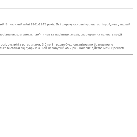
 Вітчизняній війні 1941-1945 років. Як і щороку основні урочистості пройдуть у першій
іальних комплексів, пам’ятників та пам’ятних знаків, споруджених на честь подій
ості, зустрічі з ветеранами. З 5 по 8 травня буде організовано безкоштовне
ся виставки під рубрикою ”Той незабутній 45-й рік”. Головне дійство мітинг-реквієм