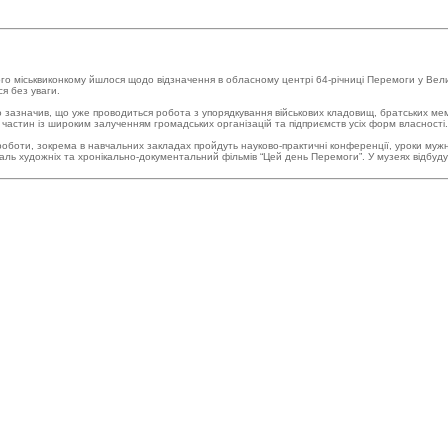
го міськвиконкому йшлося щодо відзначення в обласному центрі 64-річниці Перемоги у Великій
я без уваги.
 зазначив, що уже проводиться робота з упорядкування військових кладовищ, братських мемор
х частин із широким залученням громадських організацій та підприємств усіх форм власності.
роботи, зокрема в навчальних закладах пройдуть науково-практичні конференції, уроки мужн
ль художніх та хронікально-документальний фільмів “Цей день Перемоги”. У музеях відбудуть