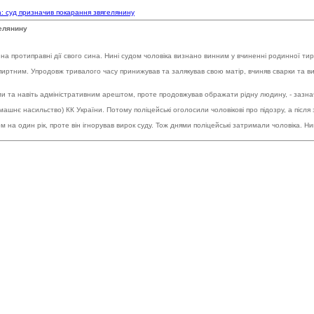
: суд призначив покарання звягелянину
елянину
а протиправні дії свого сина. Нині судом чоловіка визнано винним у вчиненні родинної тира
ртним. Упродовж тривалого часу принижував та залякував свою матір, вчиняв сварки та виг
ми та навіть адміністративним арештом, проте продовжував ображати рідну людину, - зазна
Домашнє насильство) КК України. Потому поліцейські оголосили чоловікові про підозру, а піс
а один рік, проте він ігнорував вирок суду. Тож днями поліцейські затримали чоловіка. Нин