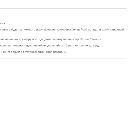
нії.
аняв з будинку. Кожного разу відносно кривдника поліцейські складали адміністративні
чив начальник сектору протидії домашньому насильству Сергій Лібіченко.
ля завершення розслідування обвинувальний акт було скеровано до суду.
і він перебуває в установі виконання покарань.