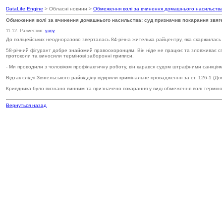
DataLife Engine
> Обласні новини >
Обмеження волі за вчинення домашнього насильства
Обмеження волі за вчинення домашнього насильства: суд призначив покарання звяг
11.12. Разместил:
yuriy
До поліцейських неодноразово зверталась 84-річна жителька райцентру, яка скаржилась н
58-річний фігурант добре знайомий правоохоронцям. Він ніде не працює та зловживає спи
протоколи та виносили термінові заборонні приписи.
- Ми проводили з чоловіком профілактичну роботу, він карався судом штрафними санкція
Відтак слідчі Звягельського райвідділу відкрили кримінальне провадження за ст. 126-1 (
Кривдника було визнано винним та призначено покарання у виді обмеження волі терміном н
Вернуться назад