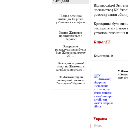
Скандали
Відтак слідчі Звягел
Актуально
насильство) КК Украї
розслідування обвину
Підпал релейної
шафи: до 15 років
ув’язнення з конфіска
Кривдника було визн
...
рік, проте він ігнор
установі виконання п
Завтра Житомир
прощатиметься з
Героєм
RuporZT
Завершено
розслідування вибухів
біля Житомира влітку
Коментарів: 0
20 ...
Внаслідок ворожої
Фоторепортаж
атаки на Житомир є
загиблі та постраж ...
У Жито
«Голос
На Житомирщині
про діт
нетверезий чоловік
“замінував” будинок
Україна
Вчора