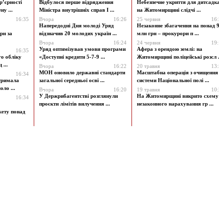
р’єрності
Відбулося перше відрядження
Небезпечне укриття для дитсадк
у ...
Міністра внутрішніх справ І ...
на Житомирщині слідчі ...
16:35
Вчора
16:26
25 червня
16
Напередодні Дня молоді Уряд
Незаконне збагачення на понад 9
рн за
відзначив 20 молодих україн ...
млн грн – прокурори п ...
Вчора
16:24
24 червня
19
Уряд оптимізував умови програми
Афера з орендою землі: на
16:35
го обліку
«Доступні кредити 5-7-9 ...
Житомирщині поліцейські розсл .
 ...
Вчора
16:22
20 травня
13
МОН оновило державні стандарти
Масштабна операція з очищення
16:34
атримала
загальної середньої осві ...
системи Національної полі ...
ло ...
Вчора
16:20
19 травня
10
У Держрибагентстві розглянули
На Житомирщині викрито схему
16:34
проєкти лімітів вилучення ...
незаконного нарахування гр ...
жету понад