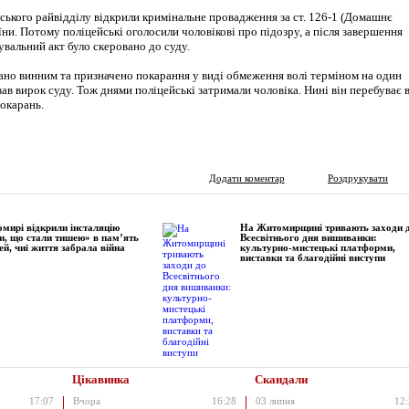
ьського райвідділу відкрили кримінальне провадження за ст. 126-1 (Домашнє
ни. Потому поліцейські оголосили чоловікові про підозру, а після завершення
вальний акт було скеровано до суду.
ано винним та призначено покарання у виді обмеження волі терміном на один
ував вирок суду. Тож днями поліцейські затримали чоловіка. Нині він перебуває 
окарань.
Додати коментар
Роздрукувати
мирі відкрили інсталяцію
На Житомирщині тривають заходи 
и, що стали тишею» в пам’ять
Всесвітнього дня вишиванки:
ей, чиї життя забрала війна
культурно-мистецькі платформи,
виставки та благодійні виступи
Цікавинка
Скандали
17:07
Вчора
16:28
03 липня
12