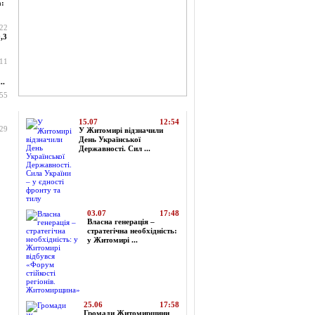
а:
:22
,3
:11
..
:55
Топ-новини
15.07
12:54
:29
У Житомирі відзначили
День Української
Державності. Сил ...
03.07
17:48
Власна генерація –
стратегічна необхідність:
у Житомирі ...
25.06
17:58
Громади Житомирщини