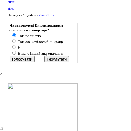
тиск:
вітер:
Погода на 10 днів від
sinoptik.ua
Опитування
Чи задоволені Ви центральним
в
опаленням у квартирі?
Так, повністю
Так, але хотілось би і краще
Ні
В мене інший вид опалення
до
:32