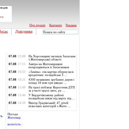
ом для
ого
Про проект
Контакти
Реклама
Досьє
Довідники
Обласні новини
07.08
22:08
На Херсонщині загинув Захисник
з Житомирської області
07.08
17:15
Завтра на Житомирщині
попрощаються із Захисником
07.08
16:53
«Заміна» сім-картки обернулася
кредитами: поліцейські З ...
07.08
16:21
4300 незаконно зрубаних дерев і
понад 34 млн грн шкоди: ...
07.08
15:49
На трасі поблизу Коростеня ДТП
за участі трьох авто, ру ...
07.08
15:46
У Бердичівському районі
поліцейські взяли під варту під ...
07.08
14:59
Віктор Градівський: 47 дітей
пільгових категорій з Жито ...
Погода
ть
Житомир
вологість: