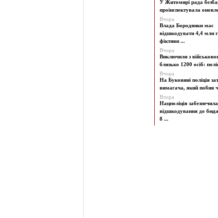
У Житомирі рада безба
проінспектувала оновлен
Вчора
Влада Бородянки має
відшкодувати 4,4 млн г
фіктивн ...
Вчора
Виключили з військово
близько 1200 осіб: поліц
Вчора
На Буковині поліція з
вимагача, який побив чо
Вчора
Нацполіція забезпечила
відшкодування до бюд
8 ...