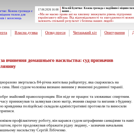
Віталій Бунечко: Кожна громада є надійним і міцним тил
17.06.2026 16:08
наши ...
«Ми не маємо права ані на хвилину знижувати рівень підтримки
українського війська. Від відповідальності та злагодженості кожн
залежить спільний результат і безпека наших людей»
ерта
Власна думка
Огляд преси
Читацький хіт
Опитування
вини
за вчинення домашнього насильства: суд призначив
елянину
дноразово зверталась 84-річна жителька райцентру, яка скаржилась на
о сина. Нині судом чоловіка визнано винним у вчиненні родинної тиранії.
добре знайомий правоохоронцям. Він ніде не працює та зловживає спиртним.
асу принижував та залякував свою матір, вчиняв сварки та виганяв з будинку.
но кривдника поліцейські складали адміністративні протоколи та виносили
 приписи.
ловіком профілактичну роботу, він карався судом штрафними санкціями та наві
ештом, проте продовжував ображати рідну людину, - зазначив начальник
машньому насильству Сергій Лібіченко.