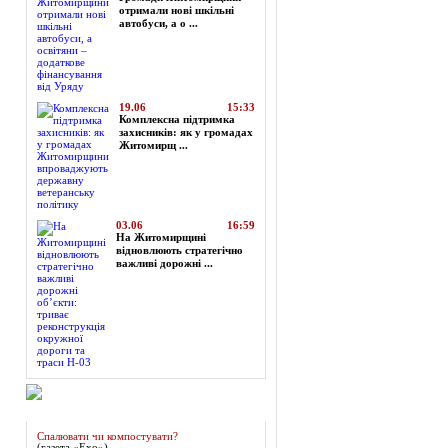
отримали нові шкільні
автобуси, а о ...
19.06
15:33
Комплексна підтримка
захисників: як у громадах
Житомирщ ...
03.06
16:59
На Житомирщині
відновлюють стратегічно
важливі дорожні ...
Огляд преси
Спалювати чи компостувати?
(газета «Ехо»)