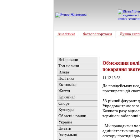
Аналітика
Фоторепортажи
Думка експ
Головна
Новини
»
Обласні но
Всі новини
Обмеження волі 
Топ-новини
покарання звяг
Влада
11.12 15:53
Політика
Економіка
До поліцейських нео
Життя
протиправні дії свог
Кримінал
58-річний фігурант 
Спорт
Упродовж тривалого ч
Культура
Кожного разу віднос
Обласні новини
термінові заборонні
Україна
- Ми проводили з чо
Цитати
адміністративним ар
Актуально
сектору протидії до