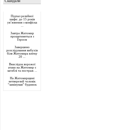
Скандали
Актуально
Підпал релейної
шафи: до 15 років
ув’язнення з конфіска
...
Завтра Житомир
прощатиметься з
Героєм
Завершено
розслідування вибухів
біля Житомира влітку
20 ...
Внаслідок ворожої
атаки на Житомир є
загиблі та постраж ...
На Житомирщині
нетверезий чоловік
“замінував” будинок