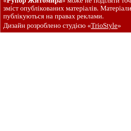
«
Рупор Житомира
» може не поділяти точ
зміст опублікованих матеріалів. Матеріал
публікуються на правах реклами.
Дизайн розроблено студією «
TrioStyle
»