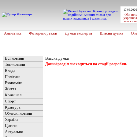
17.06.2026
«Ми не м
українсь
залежить
Аналітика
Фоторепортажи
Думка експерта
Власна думка
Огл
Головна
Новини
Всі новини
Власна думка
Даний розділ знаходиться на стадії розробки.
Топ-новини
Влада
Політика
Економіка
Життя
Кримінал
Спорт
Культура
Обласні новини
Україна
Цитати
Актуально