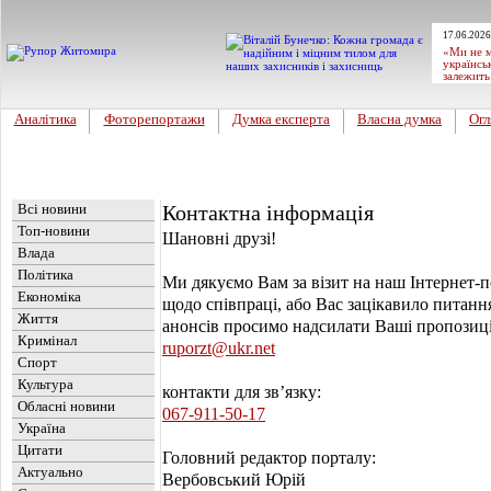
17.06.2026
«Ми не м
українсь
залежить
Аналітика
Фоторепортажи
Думка експерта
Власна думка
Огл
Головна
Новини
Всі новини
Контактна інформація
Топ-новини
Шановні друзі!
Влада
Політика
Ми дякуємо Вам за візит на наш Інтернет-п
Економіка
щодо співпраці, або Вас зацікавило питанн
Життя
анонсів просимо надсилати Ваші пропозиці
Кримінал
ruporzt@ukr.net
Спорт
Культура
контакти для зв’язку:
Обласні новини
067-911-50-17
Україна
Цитати
Головний редактор порталу:
Актуально
Вербовський Юрій