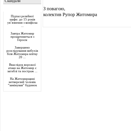
Скандали
З повагою,
Актуально
колектив Рупор Житомира
Підпал релейної
шафи: до 15 років
ув’язнення з конфіска
...
Завтра Житомир
прощатиметься з
Героєм
Завершено
розслідування вибухів
біля Житомира влітку
20 ...
Внаслідок ворожої
атаки на Житомир є
загиблі та постраж ...
На Житомирщині
нетверезий чоловік
“замінував” будинок