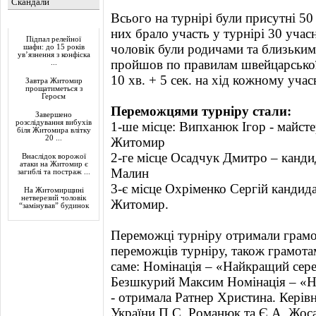
Скандали
Всього на турнірі були присутні 50
Актуально
них брало участь у турнірі 30 учасн
Підпал релейної
чоловік були родичами та близьким
шафи: до 15 років
ув’язнення з конфіска
пройшов по правилам швейцарської 
...
10 хв. + 5 сек. на хід кожному уч
Завтра Житомир
прощатиметься з
Героєм
Переможцями турніру стали:
Завершено
розслідування вибухів
1-ше місце: Випханюк Ігор - майст
біля Житомира влітку
20 ...
Житомир
2-ге місце Осадчук Дмитро – канди
Внаслідок ворожої
атаки на Житомир є
Малин
загиблі та постраж ...
3-є місце Охріменко Сергій кандида
На Житомирщині
нетверезий чоловік
Житомир.
“замінував” будинок
Переможці турніру отримали грамот
переможців турніру, також грамотам
саме: Номінація – «Найкращий сере
Безшкурий Максим Номінація – «На
- отримала Ратнер Христина. Керів
України П.С. Романюк та Є.А. Жос