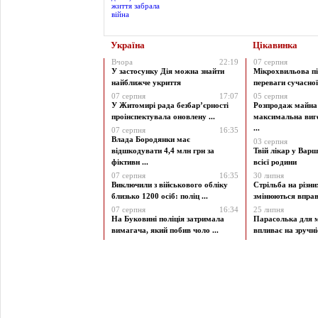
Україна
Цікавинка
Вчора
22:19
07 серпня
У застосунку Дія можна знайти
Мікрохвильова пі
найближче укриття
переваги сучасної 
07 серпня
17:07
05 серпня
У Житомирі рада безбар’єрності
Розпродаж майна 
проінспектувала оновлену ...
максимальна виг
...
07 серпня
16:35
Влада Бородянки має
03 серпня
відшкодувати 4,4 млн грн за
Твій лікар у Варш
фіктивн ...
всієї родини
07 серпня
16:35
30 липня
Виключили з військового обліку
Стрільба на різни
близько 1200 осіб: поліц ...
змінюються вправи
07 серпня
16:34
25 липня
На Буковині поліція затримала
Парасолька для м
вимагача, який побив чоло ...
впливає на зручніст