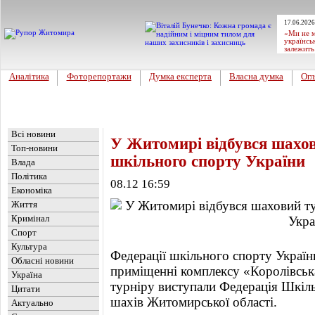
17.06.2026
«Ми не м
українсь
залежить
Аналітика
Фоторепортажи
Думка експерта
Власна думка
Огл
Головна
Новини
»
Огляд преси
Всі новини
У Житомирі відбувся шахов
Топ-новини
шкільного спорту України
Влада
Політика
08.12 16:59
Економіка
Життя
Кримінал
Спорт
Культура
Федерації шкільного спорту Украї
Обласні новини
приміщенні комплексу «Королівськ
Україна
турніру виступали Федерація Шкіль
Цитати
шахів Житомирської області.
Актуально