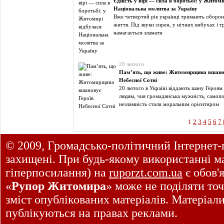
Єдність у вірі — сила в боротьбі: у Житоми
Національна молитва за Україну
Вже четвертий рік українці тримають оборон
життя. Під звуки сирен, у нічних вибухах і т
намагається зламати
20 лютого
Пам’ять, що живе: Житомирщина вшано
Небесної Сотні
20 лютого в Україні віддають шану Героям
людям, чия громадянська мужність, самоп
незламність стали моральним орієнтиром
1
2
3
4
5
6
7
© 2009, Громадсько-політичний Інтернет-
захищені. При будь-якому використанні ма
гіперпосилання) на
ruporzt.com.ua
є обов'
«
Рупор Житомира
» може не поділяти точ
зміст опублікованих матеріалів. Матеріал
публікуються на правах реклами.