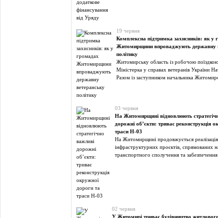
19 червня
Комплексна підтримка захисників: як у 
Житомирщини впроваджують державну 
політику
Житомирську область із робочою поїздкою 
Міністерка у справах ветеранів України На
Разом із заступником начальника Житомир
03 червня
На Житомирщині відновлюють стратегіч
дорожні об’єкти: триває реконструкція о
траси Н-03
На Житомирщині продовжується реалізаці
інфраструктурних проєктів, спрямованих 
транспортного сполучення та забезпечення
02 червня
У Житомирі триває будівництво житловог