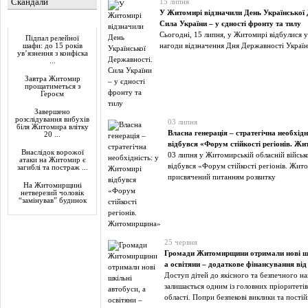
Скандали
15 липня
У Житомирі відзначили День Української 
Актуально
Сила України – у єдності фронту та тилу
Сьогодні, 15 липня, у Житомирі відбулися у
Підпал релейної
нагоди відзначення Дня Державності Україн
шафи: до 15 років
ув’язнення з конфіска
...
Завтра Житомир
прощатиметься з
Героєм
Завершено
розслідування вибухів
03 липня
біля Житомира влітку
Власна генерація – стратегічна необхід
20 ...
відбувся «Форум стійкості регіонів. 
Внаслідок ворожої
03 липня у Житомирській обласній військо
атаки на Житомир є
відбувся «Форум стійкості регіонів. Жи
загиблі та постраж ...
присвячений питанням розвитку
На Житомирщині
нетверезий чоловік
“замінував” будинок
25 червня
Громади Житомирщини отримали нові шк
а освітяни – додаткове фінансування від
Доступ дітей до якісного та безпечного н
залишається одним із головних пріоритеті
області. Попри безпекові виклики та постій