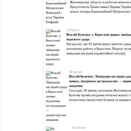
Житомирську область із робочим візитом в
Предстоятель Православної Церкви Україн
межах поїздки Блаженнійший Митрополит 
14 квітня
Віталій Бунечко: у Коростені триває ліквіда
ворожого удару
Нагадуємо, що 03 квітня ворог цинічно завда
житловому району в Коростені. Відразу після
ліквідація наслідків надзвичайної ситуації.
06 квітня
Віталій Бунечко: Ліквідація наслідків уда
триває, підтримка постраждалих — перш
завдання
Сьогодні, 06 квітня, начальник Житомирськ
Бунечко провів засідання обласної комісії з
техногенно-екологічної безпеки та надзви
02 квітня