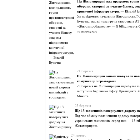
На Житомирщині вже працюють групи 
оборони, створені за участю бізнесу, з
критичної інфраструктури, — Віталій 
Як повідомляє начальник Житомирської 
Бунечко, наразі така група створена в АТ
«Житомиробленерго» — її бійці несуть 
та виконують
21 березня
На Житомирщині започатковували нов
комунікації з громадами
20 березня на Житомирщині перебував із
заступник Керівника Офісу Президента У
Микита.
05 березня
Ще 13 захисників повернулися додому 
Під час обміну полоненими додому повер
українських захисників, серед них — 13 ві
Житомирщини.
24 лютого