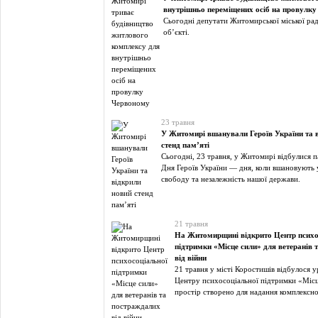
внутрішньо переміщених осіб на провулк
Сьогодні депутати Житомирської міської ра
об’єкті.
23 травня
У Житомирі вшанували Героїв України та 
стенд пам’яті
Сьогодні, 23 травня, у Житомирі відбулися п
Дня Героїв України — дня, коли вшановують у
свободу та незалежність нашої держави.
21 травня
На Житомирщині відкрито Центр психо
підтримки «Місце сили» для ветеранів 
від війни
21 травня у місті Коростишів відбулося 
Центру психосоціальної підтримки «Міс
простір створено для надання комплексно