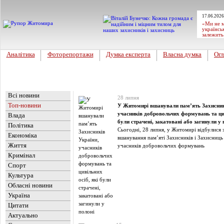
17.06.2026
«Ми не м
українсь
залежить
Аналітика
Фоторепортажи
Думка експерта
Власна думка
Огл
Головна
Новини
»
Топ-новини
Всі новини
28 липня
Топ-новини
У Житомирі вшанували пам’ять Захисник
учасників добровольчих формувань та цив
Влада
були страчені, закатовані або загинули у 
Політика
Сьогодні, 28 липня, у Житомирі відбулися 
Економіка
вшанування пам’яті Захисників і Захисниць
Життя
учасників добровольчих формувань
Кримінал
Спорт
Культура
Обласні новини
Україна
Цитати
Актуально