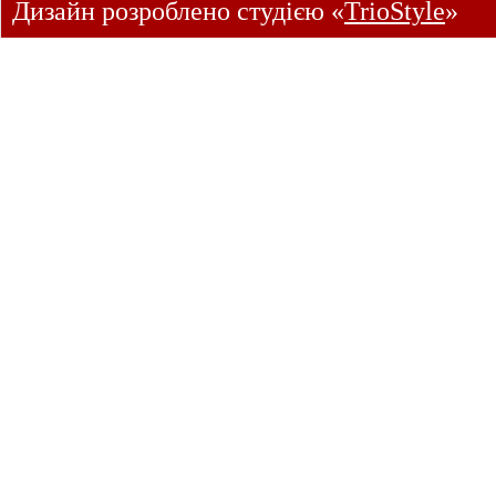
Дизайн розроблено студією «
TrioStyle
»