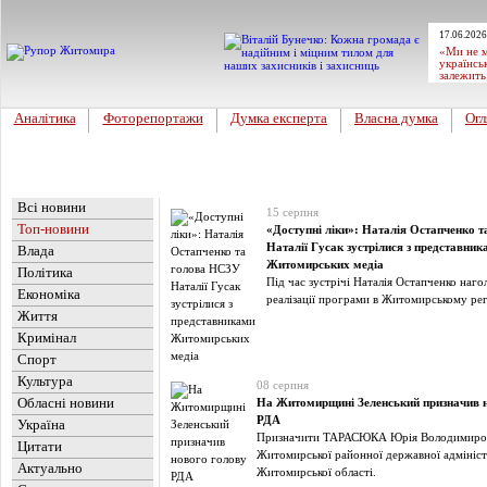
17.06.2026
«Ми не м
українсь
залежить
Аналітика
Фоторепортажи
Думка експерта
Власна думка
Огл
Головна
Новини
»
Топ-новини
Всі новини
15 серпня
Топ-новини
«Доступні ліки»: Наталія Остапченко 
Наталії Гусак зустрілися з представник
Влада
Житомирських медіа
Політика
Під час зустрічі Наталія Остапченко наго
Економіка
реалізації програми в Житомирському рег
Життя
Кримінал
Спорт
Культура
08 серпня
Обласні новини
На Житомирщині Зеленський призначив 
РДА
Україна
Призначити ТАРАСЮКА Юрія Володимиро
Цитати
Житомирської районної державної адмініст
Актуально
Житомирської області.