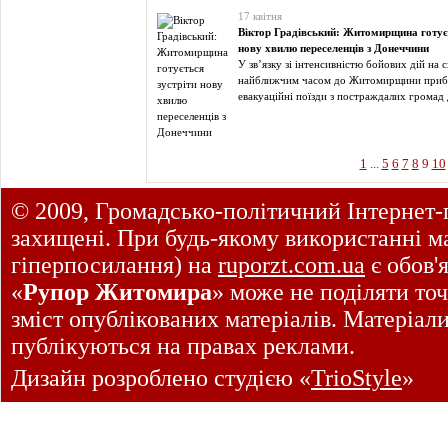
17 квітня
Віктор Градівський: Житомирщина готуєт
нову хвилю переселенців з Донеччини
У зв’язку зі інтенсивністю бойових дій на 
найближчим часом до Житомирщини приб
евакуаційні поїзди з постраждалих громад
1
...
5
6
7
8
9
10
© 2009, Громадсько-політичний Інтернет-
захищені. При будь-якому використанні ма
гіперпосилання) на
ruporzt.com.ua
є обов'
«
Рупор Житомира
» може не поділяти точ
зміст опублікованих матеріалів. Матеріал
публікуються на правах реклами.
Дизайн розроблено студією «
TrioStyle
»