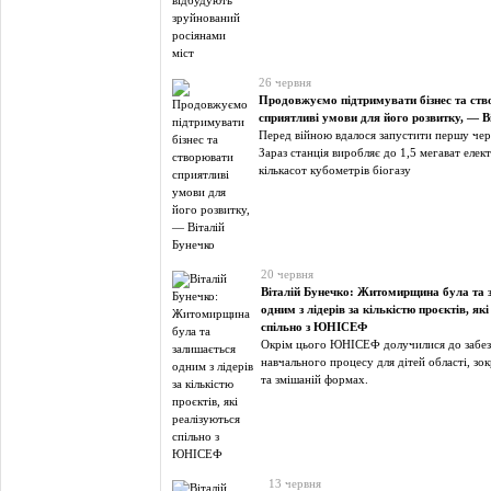
26 червня
Продовжуємо підтримувати бізнес та ст
сприятливі умови для його розвитку, — В
Перед війною вдалося запустити першу чер
Зараз станція виробляє до 1,5 мегават елект
кількасот кубометрів біогазу
20 червня
Віталій Бунечко: Житомирщина була та 
одним з лідерів за кількістю проєктів, як
спільно з ЮНІСЕФ
Окрім цього ЮНІСЕФ долучилися до забе
навчального процесу для дітей області, зо
та змішаній формах.
13 червня