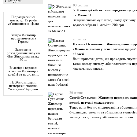
Скандали
03 серпня
Актуально
У Житомирі військовим передали ще дв
та Мавік 3Т
Підпал релейної
Завдяки спільному благодійному аукціон
шафи: до 15 років
ув’язнення з конфіска
вдалось зібрати 1 мільйон 200 грн
...
Завтра Житомир
прощатиметься з
28 липня
Героєм
Наталія Остапченко: Житомирщина щир
з Японії за внесок у психологічне здоров’
Завершено
розслідування вибухів
області
біля Житомира влітку
Вони привезли дітям, які проходять лікува
20 ...
також веселу виставу, аби полегшити їх пе
Внаслідок ворожої
лікувальному закладі.
атаки на Житомир є
загиблі та постраж ...
На Житомирщині
нетверезий чоловік
“замінував” будинок
20 липня
Сергій Сухомлин: Житомир передасть на
великі, потужні екскаватори
Тепер вони будуть спрямовані на оборонні п
будівництво, ремонт та обладнання укриттів 
закладах та допомогу військовим частинам.