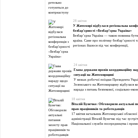
28 квітня
У Житомирі відбулася регіональна конфе
безбар'єрності «Безбар’єрна Україна»
Безбар’єрна Україна — такою повинна бути
країна. Саме про політику безбар’єрності та
регіонах йшлося під час конференції,
24 квітня
Глава держави провів координаційну на
ситуації на Житомирщині
У межах робочої поїздки Президента Укр
Зеленського на Житомирщину відбулася к
нарада з питань безпекової, соціально-еко
18 квітня
Віталій Бунечко: Обговорили актуальні п
прав працівників та роботодавців
17 квітня начальник Житомирської обласної 
адміністрації Віталій Бунечко під час зустрі
Національної служби посередництва і прим