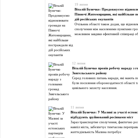
19 липня
Віталій Бунечко: Продовжуємо відновл
Півночі Житомирщини, які найбільше п
дій російських окупантів
Очільник області також додав, що віднов
сполучення між населеними пунктами гро
можливим завдяки ефективній співпраці о
12 липня
Віталій Бунечко провів робочу нараду з 
Звягельського району
Серед головних питань наради, які мають п
були посилення обороноздатності області т
цивільного захисту населення.
11 липня
Віталій Бунечко: У Малині за участі естон
відбудують зруйнований росіянами міст
Зараз транспортне сполучення, фактично ро
навпіл міста, забезпечує тимчасова переправ
життєдіяльність Малина потребує