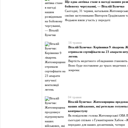
Ще одна автівка стане в нагоді нашим роз
бойовому чергуванні, — Віталій Бунечко
Сьогодні, 31 червня, начальник Житомирсько
своїми заступниками Віктором Градівським 
Федьком взяли участь у передачі
16 травня
Віталій Бунечко: Керівники 9 лікарень
отримали сертифікати на 23 апарати шту
легень
Вартість медичного обладнання становить
Воно буде поставлене до трьох медичних за
зокрема:
04 травня
Віталій Бунечко: Житомирщина продовж
наших військових, які ретельно готуютьс
контрнаступу
Як повідомляє голова Житомирської ОВА Ві
сьогодні спільно з Гуманітарним Хабом 
передано для наших десантників, чотири