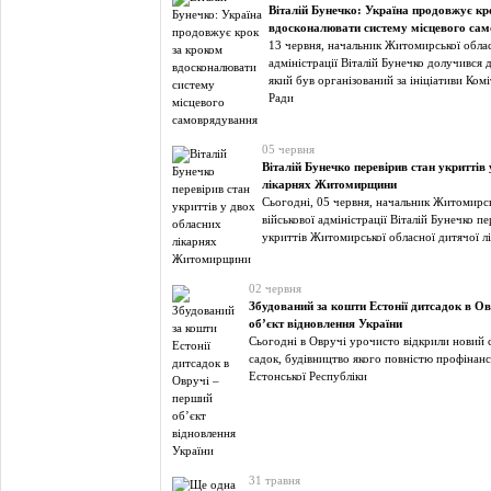
Віталій Бунечко: Україна продовжує кр
вдосконалювати систему місцевого са
13 червня, начальник Житомирської облас
адміністрації Віталій Бунечко долучився 
який був організований за ініціативи Ком
Ради
05 червня
Віталій Бунечко перевірив стан укриттів
лікарнях Житомирщини
Сьогодні, 05 червня, начальник Житомирсь
військової адміністрації Віталій Бунечко пе
укриттів Житомирської обласної дитячої лі
02 червня
Збудований за кошти Естонії дитсадок в О
об’єкт відновлення України
Сьогодні в Овручі урочисто відкрили новий
садок, будівництво якого повністю профінан
Естонської Республіки
31 травня