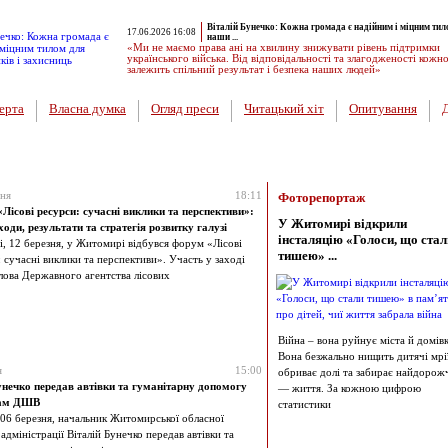
Віталій Бунечко: Кожна громада є надійним і міцним тил
17.06.2026 16:08
наши ...
«Ми не маємо права ані на хвилину знижувати рівень підтримки
українського війська. Від відповідальності та злагодженості кожн
залежить спільний результат і безпека наших людей»
ерта
Власна думка
Огляд преси
Читацький хіт
Опитування
и
зня
18:11
Фоторепортаж
Лісові ресурси: сучасні виклики та перспективи»:
У Житомирі відкрили
ходи, результати та стратегія розвитку галузі
інсталяцію «Голоси, що стал
і, 12 березня, у Житомирі відбувся форум «Лісові
тишею» ...
 сучасні виклики та перспективи». Участь у заході
олова Державного агентства лісових
Війна – вона руйнує міста й домівк
Вона безжально нищить дитячі мрії
я
15:00
обриває долі та забирає найдорож
унечко передав автівки та гуманітарну допомогу
— життя. За кожною цифрою
лам ДШВ
статистики
 06 березня, начальник Житомирської обласної
 адміністрації Віталій Бунечко передав автівки та