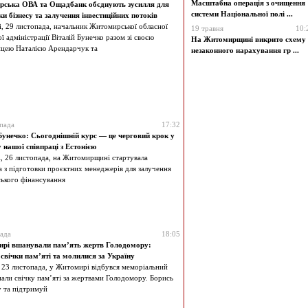
Масштабна операція з очищення
ська ОВА та Ощадбанк обєднують зусилля для
системи Національної полі ...
и бізнесу та залучення інвестиційних потоків
, 29 листопада, начальник Житомирської обласної
19 травня
10:
ої адміністрації Віталій Бунечко разом зі своєю
На Житомирщині викрито схему
ицею Наталією Арендарчук та
незаконного нарахування гр ...
пада
17:32
 Бунечко: Сьогоднішній курс — це черговий крок у
 нашої співпраці з Естонією
, 26 листопада, на Житомирщині стартувала
 з підготовки проєктних менеджерів для залучення
ького фінансування
ада
18:05
рі вшанували пам’ять жертв Голодомору:
свічки пам’яті та молилися за Україну
 23 листопада, у Житомирі відбувся меморіальний
пали свічку пам’яті за жертвами Голодомору. Борись
у та підтримуй