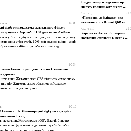
Слідчі поліції повідомили про
підозру колишньому енерге ...
Сьогодні
21:
«Паперова мобілізація» для
статистики: на Волині ДБР ви ...
ютого
15:05
єві відбувся показ документального фільму
Сьогодні
21:
омирщина у боротьбі. 1000 днів великої війни»
Україна та Литва обговорили
того у Києві відбувся показ документального фільму
посилення співпраці в межах ...
мирщина у боротьбі. 1000 днів великої війни», який
ображенням стійкості українського народу,
10:34
унечко: Безпека громадян є одним із ключових
ів держави
 начальник Житомирської ОВА підписав меморандум
рацю між Житомирською обласною військовою
ацією та Поліцією охорони.
ня
10:13
ій Бунечко: На Житомирщині відбулася зустріч з
тавниками бізнесу
ня начальник Житомирської ОВА Віталій Бунечко
з головою Державної податкової служби України
ом Кравченком, заступником Міністра