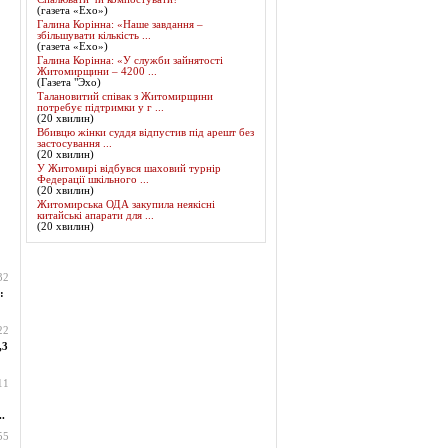
(газета «Ехо»)
Галина Корінна: «Наше завдання –
збільшувати кількість ...
(газета «Ехо»)
Галина Корінна: «У служби зайнятості
Житомирщини – 4200 ...
(Газета "Эхо)
Талановитий співак з Житомирщини
потребує підтримки у г ...
(20 хвилин)
Вбивцю жінки суддя відпустив під арешт без
застосування ...
(20 хвилин)
У Житомирі відбувся шаховий турнір
Федерації шкільного ...
(20 хвилин)
Житомирська ОДА закупила неякісні
китайські апарати для ...
(20 хвилин)
32
:
22
,3
11
.
55