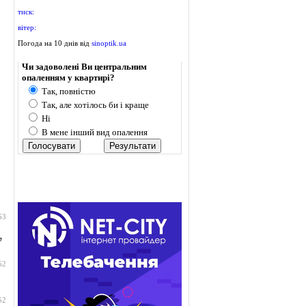
тиск:
вітер:
Погода на 10 днів від
sinoptik.ua
Опитування
Чи задоволені Ви центральним
опаленням у квартирі?
Так, повністю
Так, але хотілось би і краще
Ні
В мене інший вид опалення
53
е
52
52