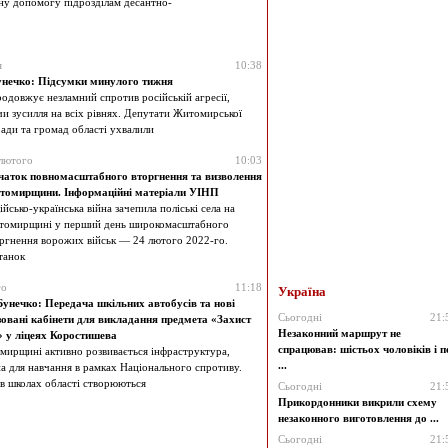
ну допомогу підрозділам десантно-
я
10:38
Бунечко: Підсумки минулого тижня
родовжує незламний спротив російській агресії,
и зусилля на всіх рівнях. Депутати Житомирської
ради та громад області ухвалили
лютого
10:03
чаток повномасштабного вторгнення та визволення
томирщини. Інформаційні матеріали УІНП
ійсько-українська війна зачепила поліські села на
томирщині у перший день широкомасштабного
ргнення ворожих військ — 24 лютого 2022-го.
танок
го
11:18
Україна
Бунечко: Передача шкільних автобусів та нові
Сьогодні
21:
зовані кабінети для викладання предмета «Захист
Незаконний маршрут не
» у ліцеях Коростишева
спрацював: шістьох чоловіків і п
ирщині активно розвивається інфраструктура,
...
а для навчання в рамках Національного спротиву.
в школах області створюються
Сьогодні
21:
Прикордонники викрили схему
незаконного виготовлення до ...
Сьогодні
21: