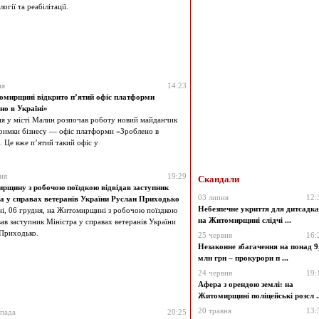
огії та реабілітації.
ня
14:23
мирщині відкрито п’ятий офіс платформи
но в Україні»
ня у місті Малин розпочав роботу новий майданчик
тримки бізнесу — офіс платформи «Зроблено в
. Це вже п’ятий такий офіс у
ня
19:29
Скандали
рщину з робочою поїздкою відвідав заступник
03 липня
12:
ра у справах ветеранів України Руслан Приходько
Небезпечне укриття для дитсадка
і, 06 грудня, на Житомирщині з робочою поїздкою
на Житомирщині слідчі ...
ав заступник Міністра у справах ветеранів України
Приходько.
25 червня
16:
Незаконне збагачення на понад 9
млн грн – прокурори п ...
24 червня
19:
Афера з орендою землі: на
Житомирщині поліцейські розсл ..
20 травня
13:
опада
20:25