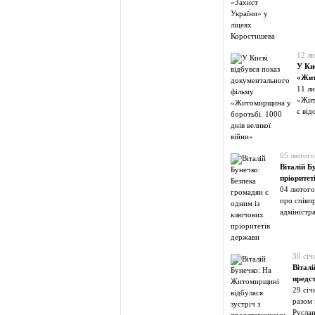
12 л
У Ки
«Жит
11 лю
«Жито
є від
05 лютого
Віталій Б
пріоритет
04 лютого
про співп
адміністр
30 січ
Вітал
предс
29 січ
разом 
Руслан