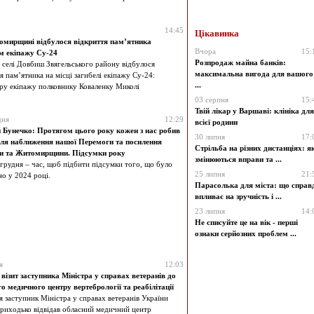
14:45
Цікавинка
мирщині відбулося відкриття пам’ятника
Вчора
15:
м екіпажу Су-24
Розпродаж майна банків:
 селі Довбиш Звягельського району відбулося
максимальна вигода для вашого
я пам’ятника на місці загибелі екіпажу Су-24:
...
ру екіпажу полковнику Коваленку Миколі
03 серпня
15:
Твій лікар у Варшаві: клініка для
дня
12:29
всієї родини
й Бунечко: Протягом цього року кожен з нас робив
30 липня
17:
для наближення нашої Перемоги та посилення
Стрільба на різних дистанціях: я
и та Житомирщини. Підсумки року
змінюються вправи та ...
 грудня – час, щоб підбити підсумки того, що було
25 липня
21:
но у 2024 році.
Парасолька для міста: що справ
впливає на зручність і ...
23 липня
14:
Не списуйте це на вік - перші
ознаки серйозних проблем ...
я
12:03
візит заступника Міністра у справах ветеранів до
о медичного центру вертебрології та реабілітації
я заступник Міністра у справах ветеранів України
риходько відвідав обласний медичний центр