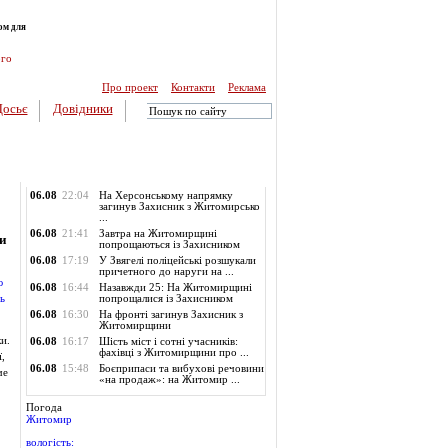
ом для
ого
Про проект
Контакти
Реклама
Досьє
Довідники
Обласні новини
06.08
22:04
На Херсонському напрямку
загинув Захисник з Житомирсько
...
06.08
21:41
Завтра на Житомирщині
и
попрощаються із Захисником
06.08
17:19
У Звягелі поліцейські розшукали
причетного до наруги на ...
06.08
16:44
Назавжди 25: На Житомирщині
попрощалися із Захисником
06.08
16:30
На фронті загинув Захисник з
Житомирщини
и.
06.08
16:17
Шість міст і сотні учасників:
фахівці з Житомирщини про ...
,
06.08
15:48
Боєприпаси та вибухові речовини
че
«на продаж»: на Житомир ...
Погода
Житомир
вологість: