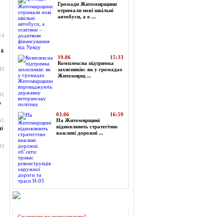
Громади Житомирщини
отримали нові шкільні
автобуси, а о ...
14
 б
19.06
15:33
Комплексна підтримка
45
захисників: як у громадах
Житомирщ ...
01
к
03.06
16:59
51
На Житомирщині
відновлюють стратегічно
ді
важливі дорожні ...
03
Огляд преси
Спалювати чи компостувати?