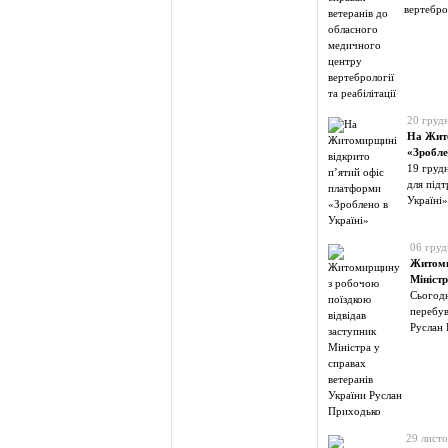
вертеброл
20 груд
На Жито
«Зробле
19 груд
для під
Україні»
06 груд
Житоми
Мініст
Сьогодн
перебув
Руслан 
29 лист