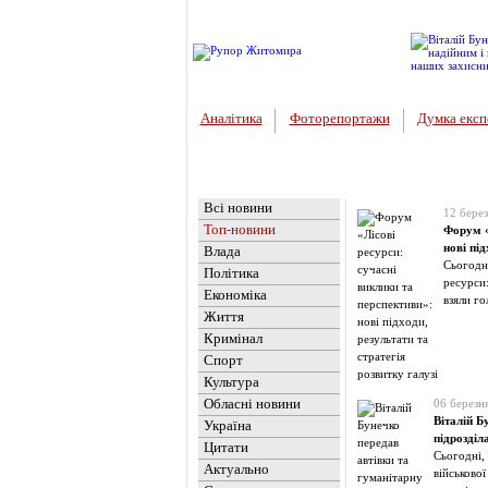
Аналітика
Фоторепортажи
Думка експ
Головна
Новини
»
Топ-новин
Всі новини
12 бере
Топ-новини
Форум «
нові під
Влада
Сьогодн
Політика
ресурси:
Економіка
взяли г
Життя
Кримінал
Спорт
Культура
Обласні новини
06 березн
Віталій Б
Україна
підрозді
Цитати
Сьогодні,
Актуально
військової