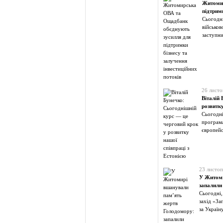
Житомир
підтримк
Сьогодні
військов
заступн
26 листо
Віталій
розвитку
Сьогодні
програма
європейс
23 листоп
У Житоми
запалили 
Сьогодні,
захід «За
за Україн