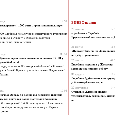
пада
14:51
БІЗНЕС-новини
 нескореності: 1000 житомирян утворили ланцюг
20 жовтня
12:
«Зроблено в Україні»:
000-ї доби від початку повномасштабного вторгнення
Брусилівський маслозавод — мрі
их військ в Україну у Житомирі відбувся
...
чний захід, який об’єднав
21 квітня
11:
«Церсаніт Інвест» на Звягельщин
опада
09:51
потребує працівників
 Бунечко представив нового начальника ГУНП у
25 лютого
09:
ській області
Виробник морозива у Житомирі
опада, начальник Житомирської обласної військової
запрошує на сезонну роботу
рації Віталій Бунечко разом із головою Національної
04 грудня
14:
України
Виробник будівельних конструкц
у Житомирі кличе на ро ...
22 листопада
14:
ада
10:05
Суспільне Житомир шукає
унечко: Одразу 55 родин, які пережили трагедію
телеоператора, режисера монтаж
римали ключі від нових модульних будинків
...
 Житомирської ОВА Віталій Бунечко 11 листопада
 до відкриття модульного містечка у с. Вереси.
 родин