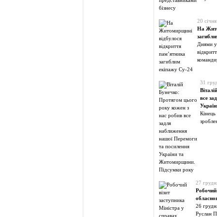
20 січня
На Жито
загибли
Днями у
відкритт
команди
31 гру
Віталі
все за
Україн
Кінець
зробле
27 грудн
Робочий 
обласног
26 грудн
Руслан П