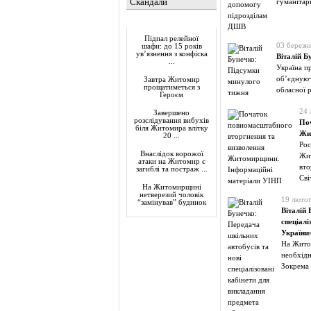
Скандали
гуманітар
Актуально
Підпал релейної
03 березн
шафи: до 15 років
ув’язнення з конфіска
Віталій 
...
Україна п
об’єднуюч
Завтра Житомир
прощатиметься з
обласної 
Героєм
24 
Завершено
розслідування вибухів
По
біля Житомира влітку
Жи
20 ...
Рос
Внаслідок ворожої
Жи
атаки на Житомир є
вто
загиблі та постраж ...
Сві
На Житомирщині
нетверезий чоловік
19 люто
“замінував” будинок
Віталій 
спеціалі
України
На Житом
необхідн
Зокрема 