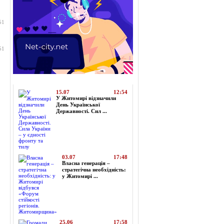
51
51
Топ-новини
15.07
12:54
У Житомирі відзначили
День Української
Державності. Сил ...
03.07
17:48
Власна генерація –
стратегічна необхідність:
у Житомирі ...
25.06
17:58