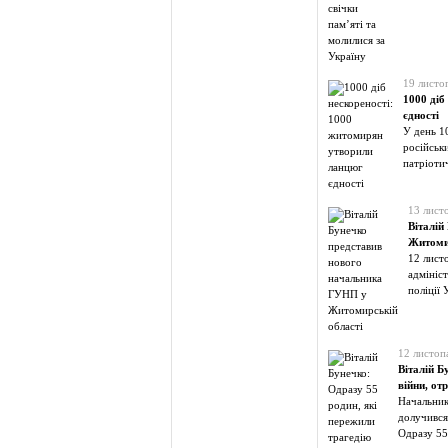
19 листо
1000 діб
єдності
У день 1
російськ
патріоти
13 лист
Віталій
Житомир
12 лист
адмініст
поліції 
12 листоп
Віталій Б
війни, от
Начальник
долучився
Одразу 55