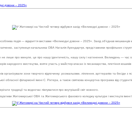
дні дзвони – 2025»
я особлива подія — відкриття виставки «Великодні дзвони – 2025». Захід об’єднав мешканців
пченко, заступниця начальника ОВА Наталія Арендарчук, представники профільних структурн
 не лише про минуле, це про нашу ідентичність, нашу силу і натхнення. Великдень — час 
творів народного мистецтва, взяти участь у майстер-класах із писанкарства, плетіння кошик
нів організували зони творчого відпочинку: розмальовки, ліплення, арттерапію та бесіди з 
 обласної філармонії імені С. Ріхтера, а також святкова концертна програма від студентів
ігати традиції та водночас піклуватися про внутрішній світ кожного.
ніціативи Житомирської ОВА та Житомирського фахового коледжу культури і мистецтв імені І