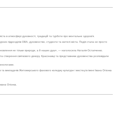
 міста в атмосфері духовності, традицій та турботи про ментальне здоров’я.
их підрозділів ОВА, духовенство, студенти та жителі міста. Подія стала не просто
оновлення не тільки природи, а й наших душ», — наголосила Наталія Остапченко.
ів та створення святкового декору. Краєзнавці та представники духовенства розповідали
психологами.
 та викладачів Житомирського фахового коледжу культури і мистецтв імені Івана Огієнка
вана Огієнка.