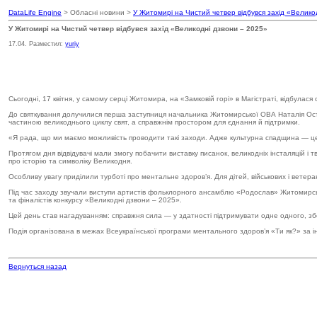
DataLife Engine
> Обласні новини >
У Житомирі на Чистий четвер відбувся захід «Велико
У Житомирі на Чистий четвер відбувся захід «Великодні дзвони – 2025»
17.04. Разместил:
yuriy
Сьогодні, 17 квітня, у самому серці Житомира, на «Замковій горі» в Магістраті, відбулас
До святкування долучилися перша заступниця начальника Житомирської ОВА Наталія Оста
частиною великоднього циклу свят, а справжнім простором для єднання й підтримки.
«Я рада, що ми маємо можливість проводити такі заходи. Адже культурна спадщина — це
Протягом дня відвідувачі мали змогу побачити виставку писанок, великодніх інсталяцій і 
про історію та символіку Великодня.
Особливу увагу приділили турботі про ментальне здоров’я. Для дітей, військових і ветера
Під час заходу звучали виступи артистів фольклорного ансамблю «Родослав» Житомирської
та фіналістів конкурсу «Великодні дзвони – 2025».
Цей день став нагадуванням: справжня сила — у здатності підтримувати одне одного, збер
Подія організована в межах Всеукраїнської програми ментального здоров’я «Ти як?» за і
Вернуться назад