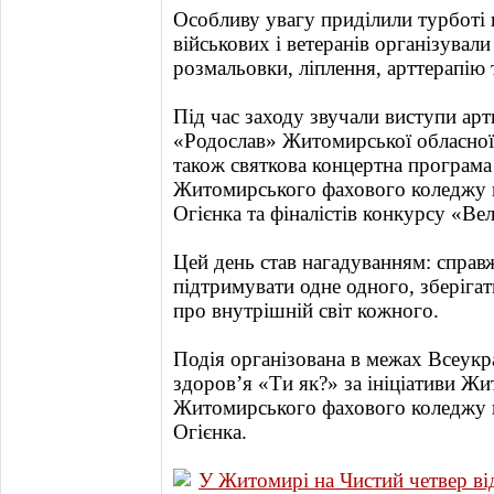
Особливу увагу приділили турботі 
військових і ветеранів організувал
розмальовки, ліплення, арттерапію 
Під час заходу звучали виступи ар
«Родослав» Житомирської обласної ф
також святкова концертна програма 
Житомирського фахового коледжу ку
Огієнка та фіналістів конкурсу «Ве
Цей день став нагадуванням: справ
підтримувати одне одного, зберігат
про внутрішній світ кожного.
Подія організована в межах Всеукр
здоров’я «Ти як?» за ініціативи Ж
Житомирського фахового коледжу ку
Огієнка.