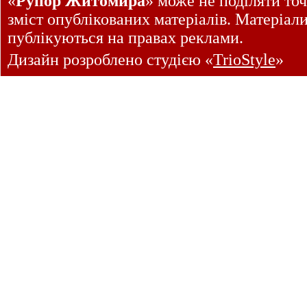
«
Рупор Житомира
» може не поділяти точ
зміст опублікованих матеріалів. Матеріал
публікуються на правах реклами.
Дизайн розроблено студією «
TrioStyle
»