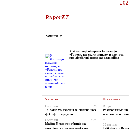
RuporZT
Коментарів: 0
Фоторепортаж
У Житомирі відкрили інсталяцію
«Голоси, що стали тишею» в пам’ять
про дітей, чиї життя забрала війна
Україна
Цікавинка
Сьогодні
16:25
Вчора
15 років ув’язнення за співпрацю з
Розпродаж майна 
фсб рф – засуджено с ...
максимальна виг
...
Сьогодні
16:24
Майже 5 млн грн збитків на
03 серпня
закупівлі житла для дитбудин ...
Твій лікар у Варш