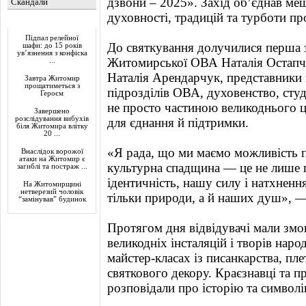
дзвони – 2025». Захід об’єднав меш
Скандали
духовності, традицій та турботи пр
Актуально
Підпал релейної
До святкування долучилися перша 
шафи: до 15 років
ув’язнення з конфіска
Житомирської ОВА Наталія Остапч
...
Наталія Арендарчук, представники
Завтра Житомир
прощатиметься з
підрозділів ОВА, духовенство, студе
Героєм
не просто частиною великоднього ц
Завершено
розслідування вибухів
для єднання й підтримки.
біля Житомира влітку
20 ...
«Я рада, що ми маємо можливість п
Внаслідок ворожої
атаки на Житомир є
культурна спадщина — це не лише 
загиблі та постраж ...
ідентичність, нашу силу і натхнен
На Житомирщині
нетверезий чоловік
тільки природи, а й наших душ», —
“замінував” будинок
Протягом дня відвідувачі мали змо
великодніх інсталяцій і творів наро
майстер-класах із писанкарства, пл
святкового декору. Краєзнавці та п
розповідали про історію та символ