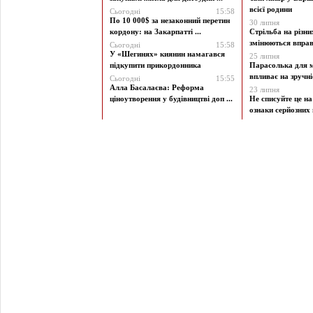
всієї родини
Сьогодні
15:58
По 10 000$ за незаконний перетин
30 липня
кордону: на Закарпатті ...
Стрільба на різни
змінюються вправи
Сьогодні
15:58
У «Шегинях» киянин намагався
25 липня
підкупити прикордонника
Парасолька для м
впливає на зручніст
Сьогодні
15:55
Алла Басалаєва: Реформа
23 липня
ціноутворення у будівництві доп ...
Не списуйте це на
ознаки серйозних 