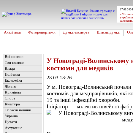
17.06.2026
«Ми не м
українсь
залежить
Аналітика
Фоторепортажи
Думка експерта
Власна думка
Огл
Головна
Новини
»
Бізнес
Всі новини
У Новограді-Волинському в
Топ-новини
костюми для медиків
Влада
Політика
28.03 18:26
Економіка
У м. Новоград-Волинський почали 
Життя
Кримінал
костюмів для медпрацівників, які 
Спорт
19 та інші інфекційні хвороби.
Культура
Ініціатор — колектив швейної фабр
Обласні новини
Україна
Цитати
Актуально