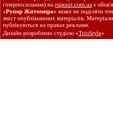
гіперпосилання) на
ruporzt.com.ua
є обов'
«
Рупор Житомира
» може не поділяти точ
зміст опублікованих матеріалів. Матеріал
публікуються на правах реклами.
Дизайн розроблено студією «
TrioStyle
»