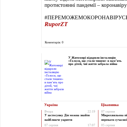
протистоянні пандемії – коронавірус
#ПЕРЕМОЖЕМОКОРОНАВІРУС
RuporZT
Коментарів: 0
Фоторепортаж
У Житомирі відкрили інсталяцію
«Голоси, що стали тишею» в пам’ять
про дітей, чиї життя забрала війна
Україна
Цікавинка
Вчора
22:19
07 серпня
У застосунку Дія можна знайти
Мікрохвильова пі
найближче укриття
переваги сучасної 
07 серпня
17:07
05 серпня