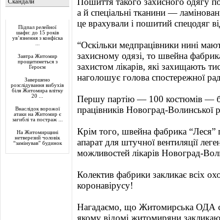
Пошиття такого захисного одягу п
Скандали
а й спеціальні тканини — ламінован
Актуально
це врахували і пошитий спецодяг в
Підпал релейної
шафи: до 15 років
ув’язнення з конфіска
“Оскільки медпрацівники нині мают
...
захисному одязі, то швейна фабрик
Завтра Житомир
прощатиметься з
захистом лікарів, які захищають ти
Героєм
наголошує голова спостережної ра
Завершено
розслідування вибухів
біля Житомира влітку
20 ...
Першу партію — 100 костюмів — б
працівників Новоград-Волинської р
Внаслідок ворожої
атаки на Житомир є
загиблі та постраж ...
Крім того, швейна фабрика “Леся”
На Житомирщині
нетверезий чоловік
апарат для штучної вентиляції леге
“замінував” будинок
можливостей лікарів Новоград-Воли
Колектив фабрики закликає всіх ох
коронавірусу!
Нагадаємо, що Житомирська ОДА ст
якому відомі житомиряни закликаю