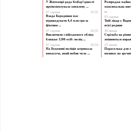
У Житомирі рада безбар’єрності
Розпродаж майна 
проінспектувала оновлену ...
максимальна виг
...
07 серпня
16:35
Влада Бородянки має
03 серпня
відшкодувати 4,4 млн грн за
Твій лікар у Варш
фіктивн ...
всієї родини
07 серпня
16:35
30 липня
Виключили з військового обліку
Стрільба на різни
близько 1200 осіб: поліц ...
змінюються вправи
07 серпня
16:34
25 липня
На Буковині поліція затримала
Парасолька для м
вимагача, який побив чоло ...
впливає на зручніст