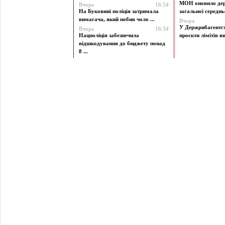
МОН оновило дер
Вчора
16:34
На Буковині поліція затримала
загальної середньої
вимагача, який побив чоло ...
Вчора
У Держрибагентст
Вчора
16:34
Нацполіція забезпечила
проєкти лімітів ви
відшкодування до бюджету понад
8 ...