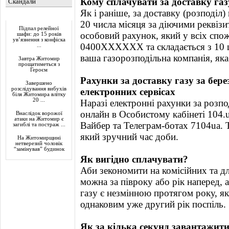
Кому сплачувати за доставку газ
Скандали
Як і раніше, за доставку (розподіл)
Актуально
20 числа місяця за діючими реквіз
Підпал релейної
особовий рахунок, який у всіх спож
шафи: до 15 років
ув’язнення з конфіска
0400XXXXXX та складається з 10
...
ваша газорозподільна компанія, яка
Завтра Житомир
прощатиметься з
Героєм
Рахунки за доставку газу за бере
Завершено
розслідування вибухів
електронних сервісах
біля Житомира влітку
20 ...
Наразі електронні рахунки за розпо
онлайн в Особистому кабінеті 104.
Внаслідок ворожої
атаки на Житомир є
Вайбер та Телеграм-ботах 7104ua. 
загиблі та постраж ...
який зручний час доби.
На Житомирщині
нетверезий чоловік
“замінував” будинок
Як вигідно сплачувати?
Аби зекономити на комісійних та д
можна за півроку або рік наперед, 
газу є незмінною протягом року, як
однаковим уже другий рік поспіль.
Як за кілька секунд завантажити