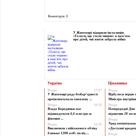
Коментарів: 0
Фоторепортаж
У Житомирі відкрили інсталяцію
«Голоси, що стали тишею» в пам’ять
про дітей, чиї життя забрала війна
Україна
Цікавинка
Вчора
17:07
Вчора
У Житомирі рада безбар’єрності
Відбулося перше 
проінспектувала оновлену ...
Міністра внутрішні
Вчора
16:35
Вчора
Влада Бородянки має
Напередодні Дня 
відшкодувати 4,4 млн грн за
відзначив 20 моло
фіктивн ...
Вчора
Уряд оптимізува
Вчора
16:35
Виключили з військового обліку
«Доступні кредити 
близько 1200 осіб: поліц ...
Вчора