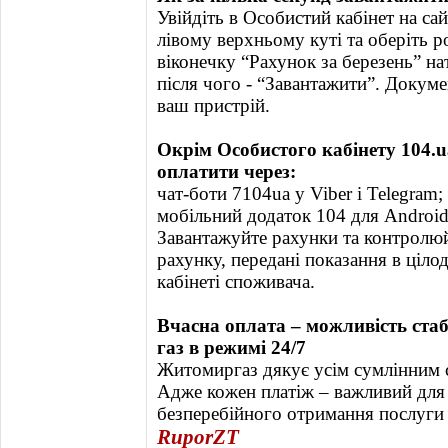
Увійдіть в Особистий кабінет на сайт
лівому верхньому куті та оберіть р
віконечку “Рахунок за березень” н
після чого - “Завантажити”. Докум
ваш пристрій.
Окрім Особистого кабінету 104.
оплатити через:
чат-боти 7104ua у Viber і Telegram;
мобільний додаток 104 для Android
Завантажуйте рахунки та контролюй
рахунку, передані показання в ціл
кабінеті споживача.
Вчасна оплата – можливість ста
газ в режимі 24/7
Житомиргаз дякує усім сумлінним с
Адже кожен платіж – важливий для 
безперебійного отримання послуги 
RuporZT