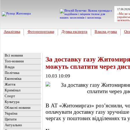
17.06.2026
«Ми не м
українсь
залежить
Аналітика
Фоторепортажи
Думка експерта
Власна думка
Огл
Головна
Новини
»
Бізнес
Всі новини
За доставку газу Житомиря
Топ-новини
можуть сплатити через дист
Влада
Політика
10.03 10:09
Економіка
Життя
Кримінал
Спорт
Культура
В АТ «Житомиргаз» роз’яснили, 
Обласні новини
оплачувати доставку газу зручніше 
Україна
чергах у поштових відділеннях та у
Цитати
Актуально