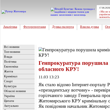
17.06.2026
«Ми не м
українсь
залежить
Аналітика
Фоторепортажи
Думка експерта
Власна думка
Огл
Головна
Новини
»
Читацький хіт
Всі новини
Топ-новини
Влада
Політика
Генпрокуратура порушила 
Економіка
обласного КРУ!
Життя
Кримінал
11.03 13:23
Спорт
Як стало відомо Інтернет-порталу 
Культура
«президентську вотчину» - перевір
Обласні новини
горілчаного заводу Генеральна пр
Україна
Житомирського КРУ кримінальну сп
Цитати
Як повідомив начальник Житомирс
Актуально