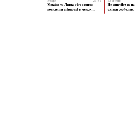
Вчора
21:51
23 липня
Україна та Литва обговорили
Не списуйте це на
посилення співпраці в межах ...
ознаки серйозних 