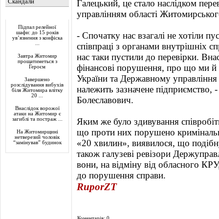
Скандали
Галецький, це стало наслідком пере
управлінням області Житомирського
Актуально
Підпал релейної
шафи: до 15 років
- Спочатку нас взагалі не хотіли пу
ув’язнення з конфіска
...
співпраці з органами внутрішніх с
нас таки пустили до перевірки. Внас
Завтра Житомир
прощатиметься з
фінансові порушення, про що ми й 
Героєм
України та Державному управління 
Завершено
розслідування вибухів
належить зазначене підприємство, -
біля Житомира влітку
20 ...
Болеславович.
Внаслідок ворожої
атаки на Житомир є
загиблі та постраж ...
Яким же було здивування співробіт
що проти них порушено кримінальн
На Житомирщині
нетверезий чоловік
«20 хвилин», виявилося, що подібн
“замінував” будинок
також галузеві ревізори Держупра
вони, на відміну від обласного КРУ,
до порушення справи.
RuporZT
Коментарів: 0