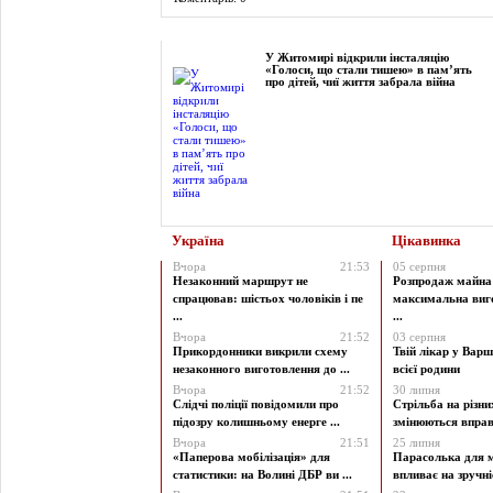
Фоторепортаж
У Житомирі відкрили інсталяцію
«Голоси, що стали тишею» в пам’ять
про дітей, чиї життя забрала війна
Україна
Цікавинка
Вчора
21:53
05 серпня
Незаконний маршрут не
Розпродаж майна 
спрацював: шістьох чоловіків і пе
максимальна виг
...
...
Вчора
21:52
03 серпня
Прикордонники викрили схему
Твій лікар у Варш
незаконного виготовлення до ...
всієї родини
Вчора
21:52
30 липня
Слідчі поліції повідомили про
Стрільба на різни
підозру колишньому енерге ...
змінюються вправи
Вчора
21:51
25 липня
«Паперова мобілізація» для
Парасолька для м
статистики: на Волині ДБР ви ...
впливає на зручніст