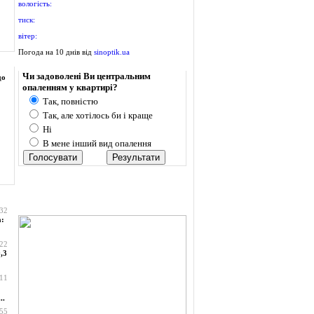
вологість:
тиск:
вітер:
Погода на 10 днів від
sinoptik.ua
Опитування
Чи задоволені Ви центральним
до
опаленням у квартирі?
Так, повністю
Так, але хотілось би і краще
Ні
В мене інший вид опалення
:32
а:
:22
,3
:11
..
:55