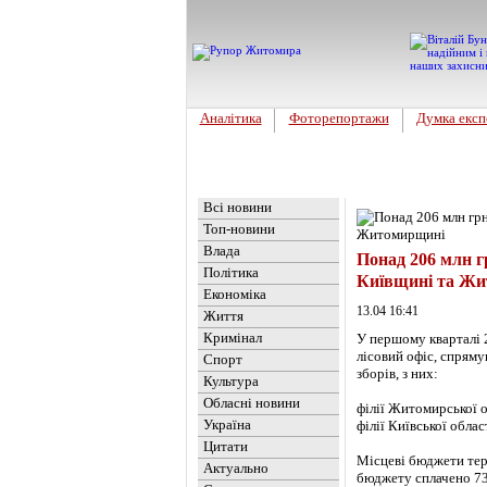
Аналітика
Фоторепортажи
Думка експ
Головна
Новини
»
Економіка
Всі новини
Топ-новини
Влада
Понад 206 млн г
Політика
Київщині та Ж
Економіка
13.04 16:41
Життя
Кримінал
У першому кварталі 
лісовий офіс, спряму
Спорт
зборів, з них:
Культура
Обласні новини
філії Житомирської о
Україна
філії Київської облас
Цитати
Місцеві бюджети тер
Актуально
бюджету сплачено 73,