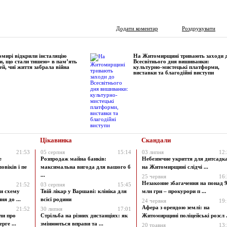
Додати коментар
Роздрукувати
мирі відкрили інсталяцію
На Житомирщині тривають заходи 
и, що стали тишею» в пам’ять
Всесвітнього дня вишиванки:
ей, чиї життя забрала війна
культурно-мистецькі платформи,
виставки та благодійні виступи
Цікавинка
Скандали
21:53
05 серпня
15:14
03 липня
12
е
Розпродаж майна банків:
Небезпечне укриття для дитсадк
овіків і пе
максимальна вигода для вашого б
на Житомирщині слідчі ...
...
25 червня
16
Незаконне збагачення на понад 9
21:52
03 серпня
15:45
и схему
Твій лікар у Варшаві: клініка для
млн грн – прокурори п ...
я до ...
всієї родини
24 червня
19
Афера з орендою землі: на
21:52
30 липня
17:01
ли про
Стрільба на різних дистанціях: як
Житомирщині поліцейські розсл .
рге ...
змінюються вправи та ...
20 травня
13