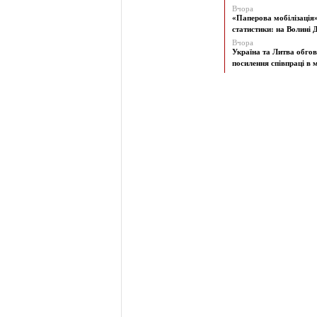
Вчора
«Паперова мобілізація
статистики: на Волині Д
Вчора
Україна та Литва обго
посилення співпраці в м