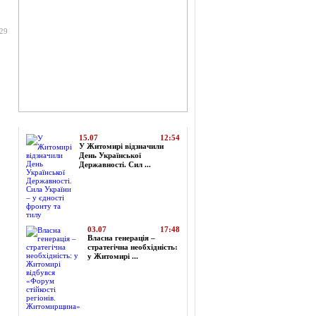
:29
Топ-новини
15.07
12:54
У Житомирі відзначили
День Української
Державності. Сил ...
03.07
17:48
Власна генерація –
стратегічна необхідність:
у Житомирі ...