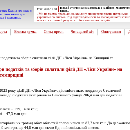
Віталій Бунечко: Кожна громада є надійним і міцним тил
17.06.2026 16:08
наши ...
«Ми не маємо права ані на хвилину знижувати рівень підтримки
українського війська. Від відповідальності та злагодженості кожн
залежить спільний результат і безпека наших людей»
ерта
Власна думка
Огляд преси
Читацький хіт
Опитування
рн податків та зборів сплатили філії ДП «Ліси України» на
итомирщині
2023 року філії ДП «Ліси України», діяльність яких координує Столичний
вали до бюджетів усіх рівнів та Пенсійного фонду 206,4 млн грн податків і
бласті – 159,1 млн грн;
ті – 47,3 млн грн.
иторіальних громад обох областей поповнилися на 87,7 млн грн. До державно
9 млн грн, ще 44,8 млн грн склав Єдиний соціальний внесок.