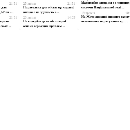
Масштабна операція з очищення
21:51
25 липня
21:51
» для
Парасолька для міста: що справді
системи Національної полі ...
БР ви ...
впливає на зручність і ...
19 травня
10
На Житомирщині викрито схему
21:51
23 липня
14:03
ворили
Не списуйте це на вік - перші
незаконного нарахування гр ...
ежах ...
ознаки серйозних проблем ...