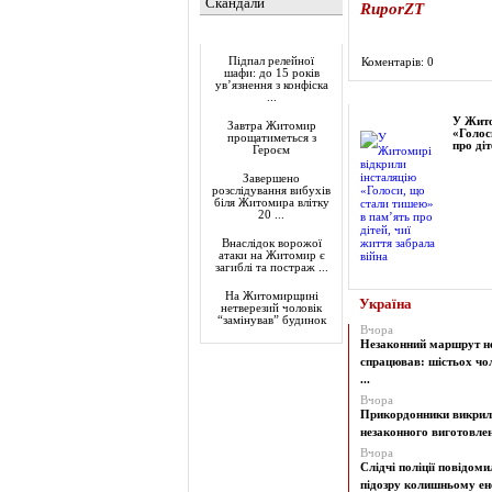
Скандали
RuporZT
Актуально
Підпал релейної
Коментарів: 0
шафи: до 15 років
ув’язнення з конфіска
Фоторепортаж
...
У Жито
Завтра Житомир
«Голос
прощатиметься з
про діт
Героєм
Завершено
розслідування вибухів
біля Житомира влітку
20 ...
Внаслідок ворожої
атаки на Житомир є
загиблі та постраж ...
На Житомирщині
Україна
нетверезий чоловік
“замінував” будинок
Вчора
Незаконний маршрут н
спрацював: шістьох чол
...
Вчора
Прикордонники викрил
незаконного виготовленн
Вчора
Слідчі поліції повідоми
підозру колишньому ене