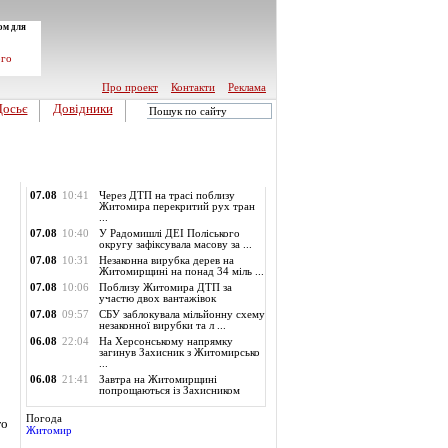
ом для
ого
Про проект
Контакти
Реклама
Досьє
Довідники
Обласні новини
07.08
10:41
Через ДТП на трасі поблизу
Житомира перекритий рух тран
...
07.08
10:40
У Радомишлі ДЕІ Поліського
округу зафіксувала масову за ...
07.08
10:31
Незаконна вирубка дерев на
Житомирщині на понад 34 міль ...
07.08
10:06
Поблизу Житомира ДТП за
участю двох вантажівок
07.08
09:57
СБУ заблокувала мільйонну схему
незаконної вирубки та л ...
06.08
22:04
На Херсонському напрямку
загинув Захисник з Житомирсько
...
06.08
21:41
Завтра на Житомирщині
попрощаються із Захисником
Погода
го
Житомир