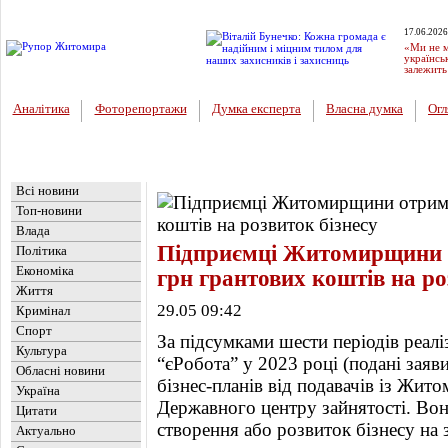
17.06.2026
«Ми не м
українсь
залежить
Аналітика
Фоторепортажи
Думка експерта
Власна думка
Огл
Головна
Новини
»
Економіка
Всі новини
Топ-новини
Влада
Підприємці Житомирщини 
Політика
Економіка
грн грантових коштів на ро
Життя
29.05 09:42
Кримінал
Спорт
За підсумками шести періодів реалі
Культура
“єРобота” у 2023 році (подані заяви
Обласні новини
бізнес-планів від подавачів із Жи
Україна
Державного центру зайнятості. Во
Цитати
створення або розвиток бізнесу на 
Актуально