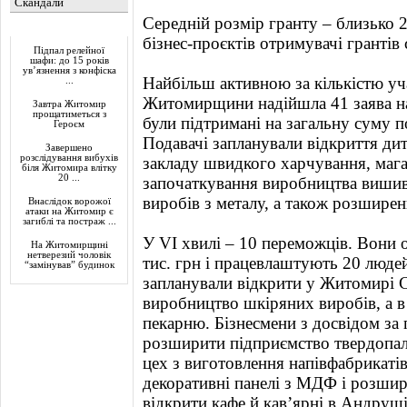
Скандали
Середній розмір гранту – близько 24
Актуально
бізнес-проєктів отримувачі грантів
Підпал релейної
шафи: до 15 років
ув’язнення з конфіска
Найбільш активною за кількістю уча
...
Житомирщини надійшла 41 заява на
Завтра Житомир
прощатиметься з
були підтримані на загальну суму 
Героєм
Подавачі запланували відкриття дит
Завершено
розслідування вибухів
закладу швидкого харчування, мага
біля Житомира влітку
20 ...
започаткування виробництва вишив
виробів з металу, а також розширен
Внаслідок ворожої
атаки на Житомир є
загиблі та постраж ...
У VI хвилі – 10 переможців. Вони
На Житомирщині
нетверезий чоловік
тис. грн і працевлаштують 20 люде
“замінував” будинок
запланували відкрити у Житомирі 
виробництво шкіряних виробів, а в
пекарню. Бізнесмени з досвідом за
розширити підприємство твердопали
цех з виготовлення напівфабрикатів
декоративні панелі з МДФ і розшир
відкрити кафе й кав’ярні в Андруші