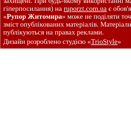
захищені. При будь-якому використанні ма
гіперпосилання) на
ruporzt.com.ua
є обов'
«
Рупор Житомира
» може не поділяти точ
зміст опублікованих матеріалів. Матеріал
публікуються на правах реклами.
Дизайн розроблено студією «
TrioStyle
»