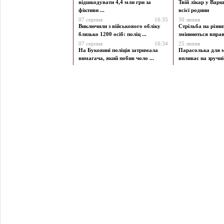
відшкодувати 4,4 млн грн за
Твій лікар у Варш
фіктивн ...
всієї родини
07 серпня
16:35
30 липня
Виключили з військового обліку
Стрільба на різни
близько 1200 осіб: поліц ...
змінюються вправи
07 серпня
16:34
25 липня
На Буковині поліція затримала
Парасолька для м
вимагача, який побив чоло ...
впливає на зручніст