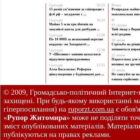
Сьогодні
16:25
Вчора
15 років ув’язнення за співпрацю з
Розпродаж майна 
фсб рф – засуджено с ...
максимальна виг
...
Сьогодні
16:24
Майже 5 млн грн збитків на
03 серпня
закупівлі житла для дитбудин ...
Твій лікар у Варш
всієї родини
Сьогодні
15:58
По 10 000$ за незаконний перетин
30 липня
кордону: на Закарпатті ...
Стрільба на різни
змінюються вправи
Сьогодні
15:58
У «Шегинях» киянин намагався
25 липня
підкупити прикордонника
Парасолька для м
впливає на зручніст
Сьогодні
15:55
Алла Басалаєва: Реформа
23 липня
ціноутворення у будівництві доп ...
Не списуйте це на
ознаки серйозних 
© 2009, Громадсько-політичний Інтернет-
захищені. При будь-якому використанні ма
гіперпосилання) на
ruporzt.com.ua
є обов'
«
Рупор Житомира
» може не поділяти точ
зміст опублікованих матеріалів. Матеріал
публікуються на правах реклами.