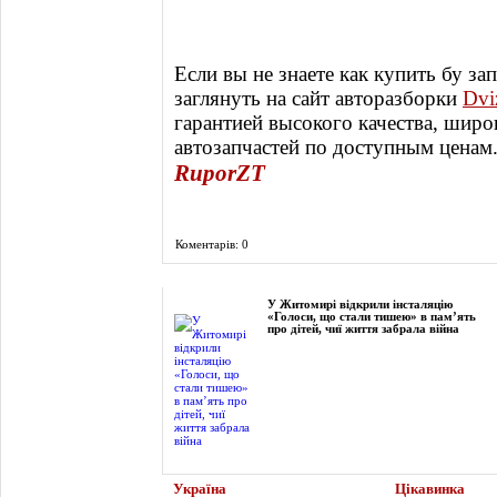
Если вы не знаете как купить бу за
заглянуть на сайт авторазборки
Dvi
гарантией высокого качества, шир
автозапчастей по доступным ценам
RuporZT
Коментарів: 0
Фоторепортаж
У Житомирі відкрили інсталяцію
«Голоси, що стали тишею» в пам’ять
про дітей, чиї життя забрала війна
Україна
Цікавинка