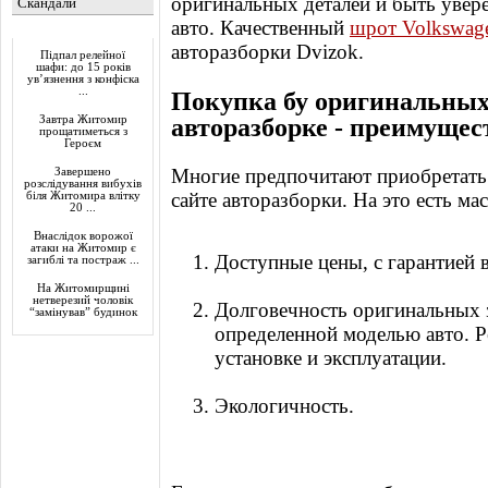
оригинальных деталей и быть увер
Скандали
авто. Качественный
шрот Volkswag
Актуально
авторазборки Dvizok.
Підпал релейної
шафи: до 15 років
ув’язнення з конфіска
...
Покупка бу оригинальных
авторазборке - преимущес
Завтра Житомир
прощатиметься з
Героєм
Многие предпочитают приобретать 
Завершено
розслідування вибухів
сайте авторазборки. На это есть ма
біля Житомира влітку
20 ...
Внаслідок ворожої
атаки на Житомир є
Доступные цены, с гарантией в
загиблі та постраж ...
На Житомирщині
нетверезий чоловік
Долговечность оригинальных з
“замінував” будинок
определенной моделью авто. Ре
установке и эксплуатации.
Экологичность.