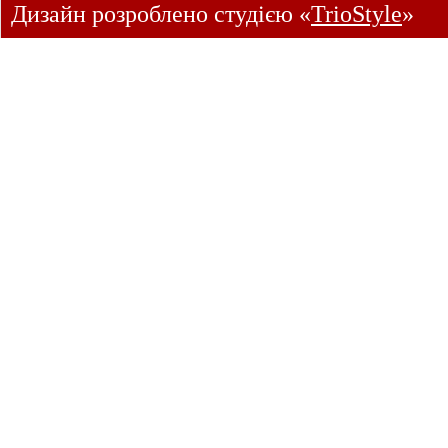
Дизайн розроблено студією «
TrioStyle
»