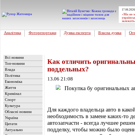
17.06.2026
«Ми не м
українсь
залежить
Аналітика
Фоторепортажи
Думка експерта
Власна думка
Огл
Головна
Новини
»
Цікавинка
Всі новини
Как отличить оригинальные
Топ-новини
поддельных?
Влада
Політика
13.06 21:08
Економіка
Життя
Кримінал
Спорт
Культура
Для каждого владельца авто в како
Обласні новини
необходимость в замене каких-то д
Україна
автозапчасти - всегда лучшее реше
Цитати
подделку, чтобы можно было оцени
Актуально