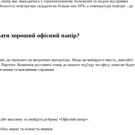
, папір має знаходитись у горизонтальному положенні та подалі від прямих
ологість повітря має складати не більше ніж 50%, а температура повітря – до
бати хороший офісний папір?
ії, не економте на витратних матеріалах. Якщо ви вибираєте якість, завітайте
 Paperino. Компанія доставить товар до вашого під'їзду чи офісу, поки ви будет
йозними та важливими справами.
сайт магазину та знайдіть рубрику «Офісний папір».
ібну марку та кількість ящиків.