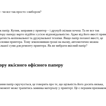
к папір. Купив, заправив у принтер – і друкуй скільки хочеш. Та не все так
бору паперу варто підійти з усією відповідальністю. Адже від його якості пря
атність копіювальної та друкувальної техніки. Якщо папір поганої якості, це
оломки принтера. Тому зекономивши гроші на ньому, автомотично можна
більшої суми для ремонту принтера. Як же вибрати якісний папір?
ору якісного офісного паперу
ння папір скручується, це говорить про те, що щільність його досить низька,
й момент може трапитись заминка матеріалу у принтері. Це є першим признаком