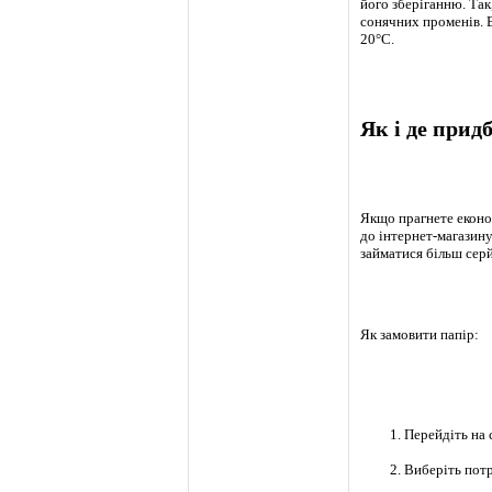
його зберіганню. Так
сонячних променів. В
20°C.
Як і де прид
Якщо прагнете економ
до інтернет-магазину
займатися більш сер
Як замовити папір:
Перейдіть на 
Виберіть потр