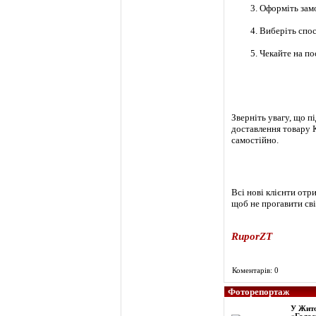
Оформіть замо
Виберіть спо
Чекайте на по
Зверніть увагу, що п
доставлення товару К
самостійно.
Всі нові клієнти отр
щоб не прогавити сві
RuporZT
Коментарів: 0
Фоторепортаж
У Жито