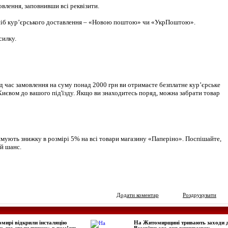
влення, заповнивши всі реквізити.
сіб кур’єрського доставлення – «Новою поштою» чи «УкрПоштою».
силку.
ід час замовлення на суму понад 2000 грн ви отримаєте безплатне кур’єрське
иєвом до вашого під'їзду. Якщо ви знаходитесь поряд, можна забрати товар
имують знижку в розмірі 5% на всі товари магазину «Паперіно». Поспішайте,
й шанс.
Додати коментар
Роздрукувати
мирі відкрили інсталяцію
На Житомирщині тривають заходи 