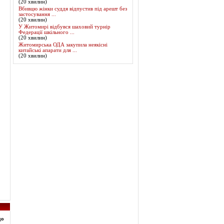
(20 хвилин)
Вбивцю жінки суддя відпустив під арешт без
застосування ...
(20 хвилин)
У Житомирі відбувся шаховий турнір
Федерації шкільного ...
(20 хвилин)
Житомирська ОДА закупила неякісні
китайські апарати для ...
(20 хвилин)
до