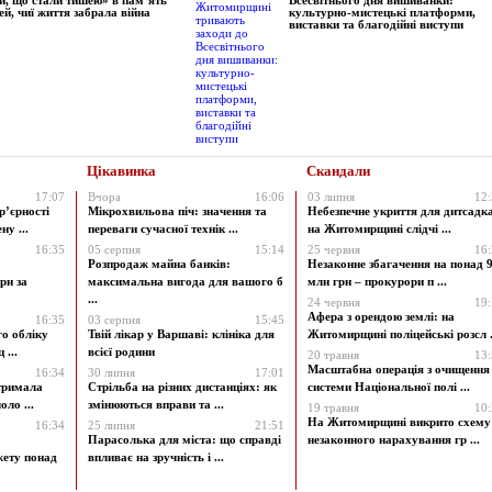
и, що стали тишею» в пам’ять
Всесвітнього дня вишиванки:
ей, чиї життя забрала війна
культурно-мистецькі платформи,
виставки та благодійні виступи
Цікавинка
Скандали
17:07
Вчора
16:06
03 липня
12
р’єрності
Мікрохвильова піч: значення та
Небезпечне укриття для дитсадк
у ...
переваги сучасної технік ...
на Житомирщині слідчі ...
16:35
05 серпня
15:14
25 червня
16
Розпродаж майна банків:
Незаконне збагачення на понад 9
рн за
максимальна вигода для вашого б
млн грн – прокурори п ...
...
24 червня
19
Афера з орендою землі: на
16:35
03 серпня
15:45
го обліку
Твій лікар у Варшаві: клініка для
Житомирщині поліцейські розсл .
 ...
всієї родини
20 травня
13
Масштабна операція з очищення
16:34
30 липня
17:01
атримала
Стрільба на різних дистанціях: як
системи Національної полі ...
ло ...
змінюються вправи та ...
19 травня
10
На Житомирщині викрито схему
16:34
25 липня
21:51
Парасолька для міста: що справді
незаконного нарахування гр ...
жету понад
впливає на зручність і ...