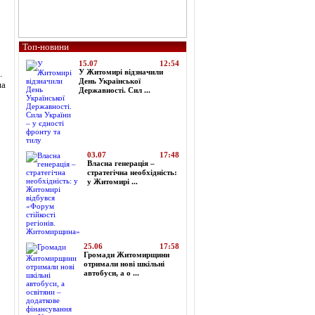
Топ-новини
15.07
12:54
У Житомирі відзначили
.
День Української
на
Державності. Сил ...
03.07
17:48
Власна генерація –
стратегічна необхідність:
у Житомирі ...
25.06
17:58
Громади Житомирщини
отримали нові шкільні
автобуси, а о ...