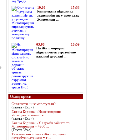
19.06
15:33
Комплексна підтримка
захисників: як у громадах
Житомирщ ...
03.06
16:59
На Житомирщині
відновлюють стратегічно
важливі дорожні ...
е
Огляд преси
Спалювати чи компостувати?
(газета «Ехо»)
Галина Корінна: «Наше завдання –
збільшувати кількість ...
(газета «Ехо»)
Галина Корінна: «У служби зайнятості
Житомирщини – 4200 ...
(Газета "Эхо)
Талановитий співак з Житомирщини
потребує підтримки у г ...