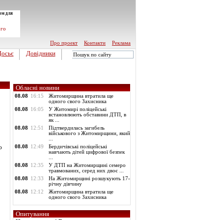
ом для
ого
Про проект
Контакти
Реклама
Досьє
Довідники
Обласні новини
08.08
16:15
Житомирщина втратила ще
одного свого Захисника
08.08
16:05
У Житомирі поліцейські
встановлюють обставини ДТП, в
як ...
08.08
12:51
Підтвердилась загибель
військового з Житомирщини, який
...
ю
08.08
12:49
Бердичівські поліцейські
навчають дітей цифрової безпек
...
08.08
12:35
У ДТП на Житомирщині семеро
травмованих, серед них двоє ...
08.08
12:33
На Житомирщині розшукують 17-
річну дівчину
08.08
12:12
Житомирщина втратила ще
одного свого Захисника
Опитування