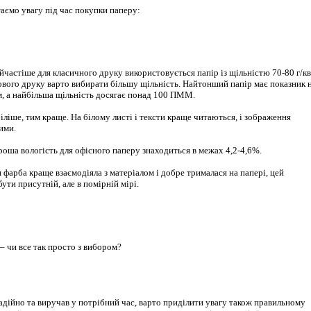
аємо увагу під час покупки паперу:
йчастіше для класичного друку використовується папір із щільністю 70-80 г/кв
ового друку варто вибирати більшу щільність. Найтонший папір має показник 
. м, а найбільша щільність досягає понад 100 ПММ.
біліше, тим краще. На білому листі і тексти краще читаються, і зображення
ими.
роша вологість для офісного паперу знаходиться в межах 4,2-4,6%.
и фарба краще взаємодіяла з матеріалом і добре трималася на папері, цей
ути присутній, але в помірній мірі.
адійно та виручав у потрібний час, варто приділити увагу також правильному