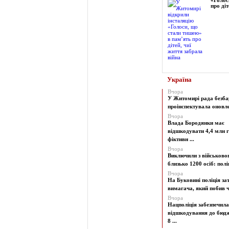
«Голос
про діт
Україна
Вчора
У Житомирі рада безба
проінспектувала оновлен
Вчора
Влада Бородянки має
відшкодувати 4,4 млн г
фіктивн ...
Вчора
Виключили з військово
близько 1200 осіб: поліц
Вчора
На Буковині поліція з
вимагача, який побив чо
Вчора
Нацполіція забезпечила
відшкодування до бюд
8 ...