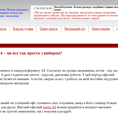
Віталій Бунечко: Кожна громада є надійним і міцним тил
17.06.2026 16:08
наши ...
«Ми не маємо права ані на хвилину знижувати рівень підтримки
українського війська. Від відповідальності та злагодженості кожн
залежить спільний результат і безпека наших людей»
ерта
Власна думка
Огляд преси
Читацький хіт
Опитування
4 – чи все так просто з вибором?
омлять із папером формату А4. Спочатку на уроках малювання, потім – під час
 А далі студентське життя – курсові, дипломні роботи. У цей період офісний
є безвісти пачками. А потім, скоріш за все, і робота, на якій постійно під руко
 витратні матеріали.
льний чи успішний офіс зупинить своє існування, якщо в його сховищі більше
у для друку. Якісний офісний
папір А4
можна придбати в інтернет-магазині
 як гуртові замовлення, так і покупки в роздріб.