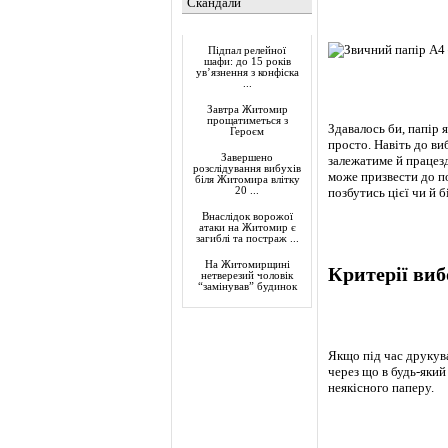
Скандали
Актуально
Підпал релейної
шафи: до 15 років
ув’язнення з конфіска
...
Завтра Житомир
прощатиметься з
Здавалось би, папір я
Героєм
просто. Навіть до ви
Завершено
залежатиме й працезд
розслідування вибухів
може призвести до п
біля Житомира влітку
20 ...
позбутись цієї чи й 
Внаслідок ворожої
атаки на Житомир є
загиблі та постраж ...
На Житомирщині
Критерії виб
нетверезий чоловік
“замінував” будинок
Якщо під час друкува
через що в будь-яки
неякісного паперу.