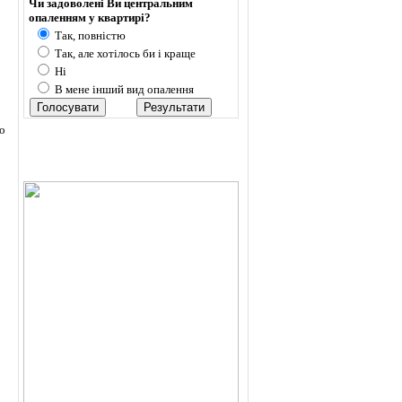
Чи задоволені Ви центральним
опаленням у квартирі?
Так, повністю
Так, але хотілось би і краще
Ні
В мене інший вид опалення
мо