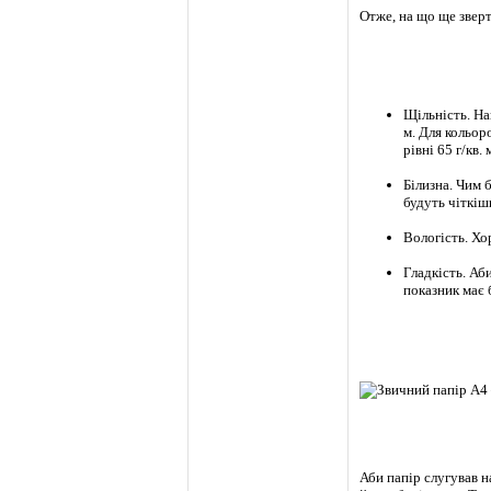
Отже, на що ще зверт
Щільність. На
м. Для кольор
рівні 65 г/кв
Білизна. Чим 
будуть чіткіш
Вологість. Хо
Гладкість. Аб
показник має б
Аби папір слугував н