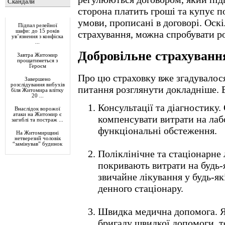
Скандали
сторона платить гроші та купує п
Актуально
умови, прописані в договорі. Оскі
Підпал релейної
шафи: до 15 років
страхування, можна спробувати р
ув’язнення з конфіска
...
Добровільне страхуванн
Завтра Житомир
прощатиметься з
Героєм
Про цю страховку вже згадувалося 
Завершено
розслідування вибухів
питання розглянути докладніше. 
біля Житомира влітку
20 ...
Консультації та діагностику
Внаслідок ворожої
атаки на Житомир є
компенсувати витрати на лаб
загиблі та постраж ...
функціональні обстеження.
На Житомирщині
нетверезий чоловік
“замінував” будинок
Поліклінічне та стаціонарне 
покривають витрати на будь-
звичайне лікування у будь-як
денного стаціонару.
Швидка медична допомога. Я
бригаду швидкої допомоги, т