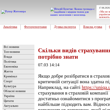
17.06.2026
«Ми не м
українськ
залежить
Аналітика
Фоторепортажи
Думка експерта
Власна думка
Головна
Новини
»
Цікавинка
Всі новини
Скільки видів страхування
Топ-новини
потрібно знати
Влада
Політика
07.03 14:14
Економіка
Життя
Якщо добре розібратися в страхов
Кримінал
критичній ситуації вона здатна 
Спорт
Культура
Наприклад, на сайті
https://uniqa.
Обласні новини
страхування в страховій компані
Україна
достатньо ознайомитися з програм
Цитати
найбільше підходить вам. Віднос
Актуально
регулюються договором, який під