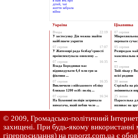
Україна
Цікавинка
Вчора
22:19
07 серпня
У застосунку Дія можна знайти
Мікрохвильова 
найближче укриття
переваги сучасн
07 серпня
17:07
05 серпня
У Житомирі рада безбар’єрності
Розпродаж май
проінспектувала оновлену ...
максимальна в
...
07 серпня
16:35
Влада Бородянки має
03 серпня
відшкодувати 4,4 млн грн за
Твій лікар у В
фіктивн ...
всієї родини
07 серпня
16:35
30 липня
Виключили з військового обліку
Стрільба на рі
близько 1200 осіб: поліц ...
змінюються впр
07 серпня
16:34
25 липня
На Буковині поліція затримала
Парасолька для
вимагача, який побив чоло ...
впливає на зручн
© 2009, Громадсько-політичний Інтернет
захищені. При будь-якому використанні м
гіперпосилання) на
ruporzt.com.ua
є обов