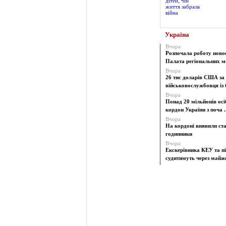
Україна
Вчора
Розпочала роботу ново
Палата регіональних мо
Вчора
26 тис доларів США за
військовослужбовця із б
Вчора
Понад 20 мільйонів осі
кордон України з поча ..
Вчора
На кордоні виявили ст
годинники
Вчора
Екскерівника КЕУ та п
судитимуть через майже 