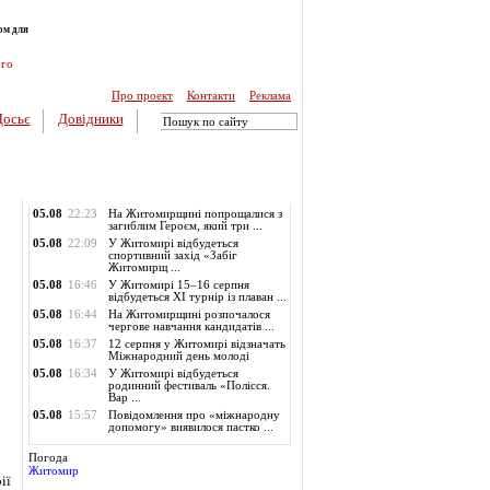
ом для
ого
Про проект
Контакти
Реклама
Досьє
Довідники
Обласні новини
05.08
22:23
На Житомирщині попрощалися з
загиблим Героєм, який три ...
05.08
22:09
У Житомирі відбудеться
спортивний захід «Забіг
Житомирщ ...
05.08
16:46
У Житомирі 15–16 серпня
відбудеться XI турнір із плаван ...
05.08
16:44
На Житомирщині розпочалося
чергове навчання кандидатів ...
05.08
16:37
12 серпня у Житомирі відзначать
Міжнародний день молоді
05.08
16:34
У Житомирі відбудеться
родинний фестиваль «Полісся.
Вар ...
05.08
15:57
Повідомлення про «міжнародну
допомогу» виявилося пастко ...
Погода
Житомир
ії