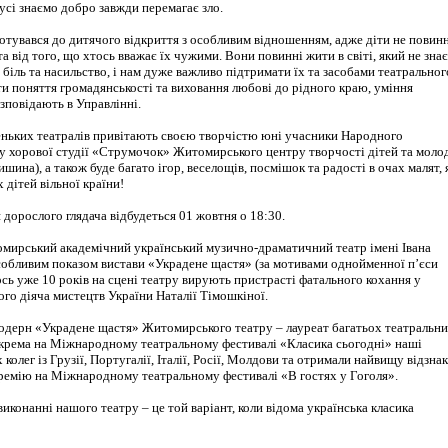
 усі знаємо добро завжди перемагає зло.
отувався до дитячого відкриття з особливим відношенням, адже діти не повин
а від того, що хтось вважає їх чужими. Вони повинні жити в світі, який не знає
 біль та насильство, і нам дуже важливо підтримати їх та засобами театральног
и поняття громадянськості та виховання любові до рідного краю, уміння
зповідають в Управлінні.
ньких театралів привітають своєю творчістю юні учасники Народного
у хорової студії «Струмочок» Житомирського центру творчості дітей та моло
шина), а також буде багато ігор, веселощів, посмішок та радості в очах малят, 
 дітей вільної країни!
 дорослого глядача відбудеться 01 жовтня о 18:30.
омирський академічний український музично-драматичний театр імені Івана
собливим показом вистави «Украдене щастя» (за мотивами однойменної п’єси
ось уже 10 років на сцені театру вирують пристрасті фатального кохання у
го діяча мистецтв України Наталії Тімошкіної.
модерн «Украдене щастя» Житомирського театру – лауреат багатьох театральн
Зокрема на Міжнародному театральному фестивалі «Класика сьогодні» наші
колег із Грузії, Португалії, Італії, Росії, Молдови та отримали найвищу відзна
 премію на Міжнародному театральному фестивалі «В гостях у Гоголя».
иконанні нашого театру – це той варіант, коли відома українська класика