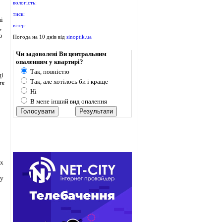
вологість:
тиск:
ні
вітер:
,
о
Погода на 10 днів від
sinoptik.ua
Опитування
Чи задоволені Ви центральним
опаленням у квартирі?
Так, повністю
ді
Так, але хотілось би і краще
як
Ні
В мене інший вид опалення
их
ку