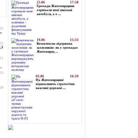
25.06
17:58
Громади Житомирщини
отримали нові шкільні
автобуси, а о ...
:32
а:
19.06
15:33
:22
Комплексна підтримка
,3
захисників: як у громадах
Житомирщ ...
:11
..
:55
03.06
16:59
На Житомирщині
відновлюють стратегічно
:29
важливі дорожні ...
Огляд преси