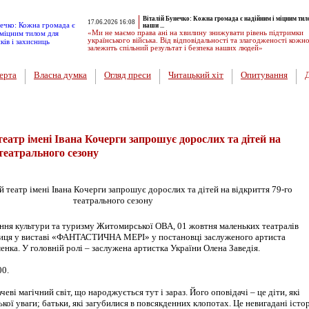
Віталій Бунечко: Кожна громада є надійним і міцним тил
17.06.2026 16:08
наши ...
«Ми не маємо права ані на хвилину знижувати рівень підтримки
українського війська. Від відповідальності та злагодженості кожн
залежить спільний результат і безпека наших людей»
ерта
Власна думка
Огляд преси
Читацький хіт
Опитування
атр імені Івана Кочерги запрошує дорослих та дітей на
 театрального сезону
ння культури та туризму Житомирської ОВА, 01 жовтня маленьких театралів
ниця у виставі «ФАНТАСТИЧНА МЕРІ» у постановці заслуженого артиста
нка. У головній ролі – заслужена артистка України Олена Заведія.
00.
чеві магічний світ, що народжується тут і зараз. Його оповідачі – це діти, які
кої уваги; батьки, які загубилися в повсякденних клопотах. Це невигадані істор