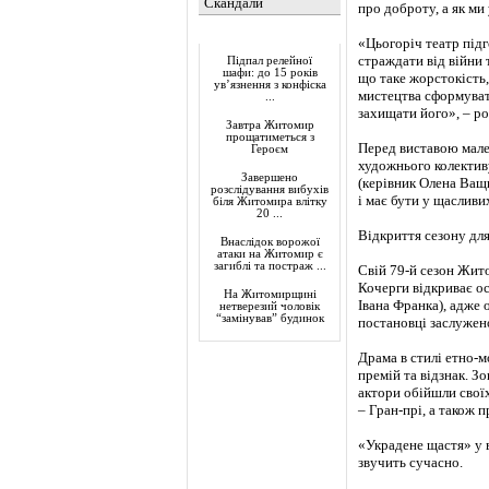
Скандали
про доброту, а як ми
Актуально
«Цьогоріч театр підг
страждати від війни т
Підпал релейної
шафи: до 15 років
що таке жорстокість,
ув’язнення з конфіска
мистецтва сформуват
...
захищати його», – ро
Завтра Житомир
прощатиметься з
Перед виставою мале
Героєм
художнього колектив
Завершено
(керівник Олена Ващи
розслідування вибухів
і має бути у щасливих
біля Житомира влітку
20 ...
Відкриття сезону для
Внаслідок ворожої
атаки на Житомир є
загиблі та постраж ...
Свій 79-й сезон Жит
Кочерги відкриває о
На Житомирщині
Івана Франка), адже 
нетверезий чоловік
“замінував” будинок
постановці заслужено
Драма в стилі етно-
премій та відзнак. 
актори обійшли своїх 
– Гран-прі, а також
«Украдене щастя» у в
звучить сучасно.