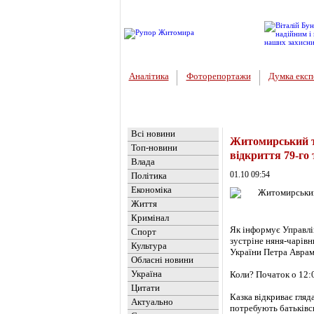
Аналітика
Фоторепортажи
Думка експ
Головна
Новини
»
Культура
Всі новини
Житомирський те
Топ-новини
відкриття 79-го
Влада
01.10 09:54
Політика
Економіка
Життя
Кримінал
Як інформує Управлі
Спорт
зустріне няня-чарів
Культура
України Петра Авраме
Обласні новини
Україна
Коли? Початок о 12:
Цитати
Казка відкриває гляда
Актуально
потребують батьківсь