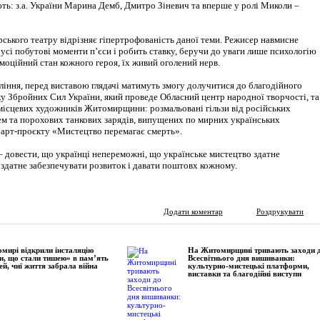
ть: з.а. України Марина Демб, Дмитро Зіневич та вперше у ролі Миколи –
ького театру відрізняє гіпертрофованість даної теми. Режисер навмисне
усі побутові моменти п’єси і робить ставку, беручи до уваги лише психологію
моційний стан кожного героя, їх живий оголений нерв.
ління, перед виставою глядачі матимуть змогу долучитися до благодійного
ку Збройних Сил України, який проведе Обласний центр народної творчості, та
місцевих художників Житомирщини: розмальовані гільзи від російських
ем та порохових танкових зарядів, випущених по мирних українських
 арт-проєкту «Мистецтво перемагає смерть».
– довести, що українці непереможні, що українське мистецтво здатне
 здатне забезпечувати розвиток і давати поштовх кожному.
Додати коментар
Роздрукувати
мирі відкрили інсталяцію
На Житомирщині тривають заходи 
и, що стали тишею» в пам’ять
Всесвітнього дня вишиванки:
ей, чиї життя забрала війна
культурно-мистецькі платформи,
виставки та благодійні виступи