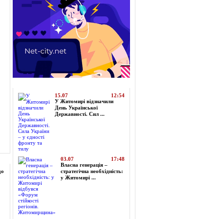
Топ-новини
15.07
12:54
У Житомирі відзначили
День Української
Державності. Сил ...
03.07
17:48
Власна генерація –
до
стратегічна необхідність:
у Житомирі ...