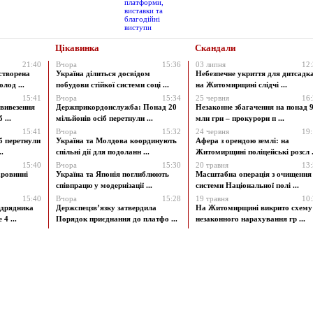
Цікавинка
Скандали
21:40
Вчора
15:36
03 липня
12
створена
Україна ділиться досвідом
Небезпечне укриття для дитсадк
лод ...
побудови стійкої системи соці ...
на Житомирщині слідчі ...
15:41
Вчора
15:34
25 червня
16
 вивезення
Держприкордонслужба: Понад 20
Незаконне збагачення на понад 9
 ...
мільйонів осіб перетнули ...
млн грн – прокурори п ...
15:41
Вчора
15:32
24 червня
19
б перетнули
Україна та Молдова координують
Афера з орендою землі: на
.
спільні дії для подоланн ...
Житомирщині поліцейські розсл .
15:40
Вчора
15:30
20 травня
13
аровинні
Україна та Японія поглиблюють
Масштабна операція з очищення
співпрацю у модернізації ...
системи Національної полі ...
15:40
Вчора
15:28
19 травня
10
ідрядника
Держспецзв’язку затвердила
На Житомирщині викрито схему
4 ...
Порядок приєднання до платфо ...
незаконного нарахування гр ...