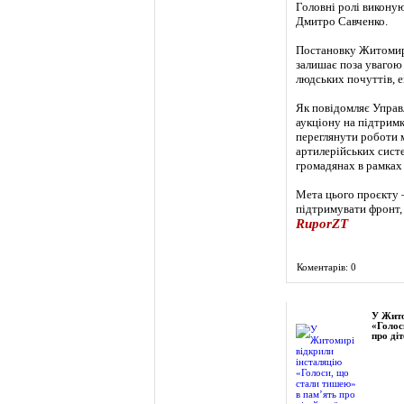
Головні ролі виконую
Дмитро Савченко.
Постановку Житомирс
залишає поза увагою 
людських почуттів, е
Як повідомляє Управ
аукціону на підтрим
переглянути роботи 
артилерійських сист
громадянах в рамках
Мета цього проєкту 
підтримувати фронт,
RuporZT
Коментарів: 0
Фоторепортаж
У Жито
«Голос
про діт