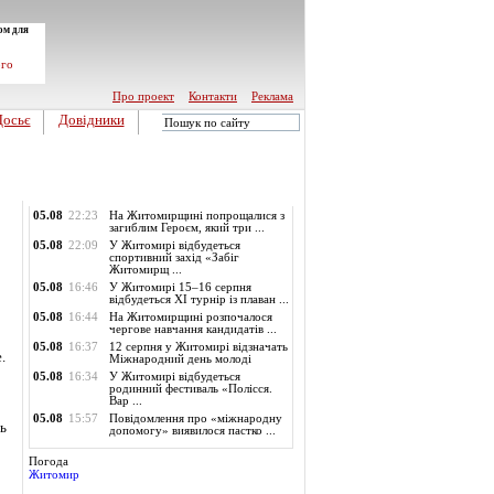
ом для
ого
Про проект
Контакти
Реклама
Досьє
Довідники
Обласні новини
05.08
22:23
На Житомирщині попрощалися з
загиблим Героєм, який три ...
05.08
22:09
У Житомирі відбудеться
спортивний захід «Забіг
Житомирщ ...
05.08
16:46
У Житомирі 15–16 серпня
відбудеться XI турнір із плаван ...
05.08
16:44
На Житомирщині розпочалося
чергове навчання кандидатів ...
05.08
16:37
12 серпня у Житомирі відзначать
.
Міжнародний день молоді
05.08
16:34
У Житомирі відбудеться
родинний фестиваль «Полісся.
Вар ...
05.08
15:57
Повідомлення про «міжнародну
ть
допомогу» виявилося пастко ...
Погода
Житомир