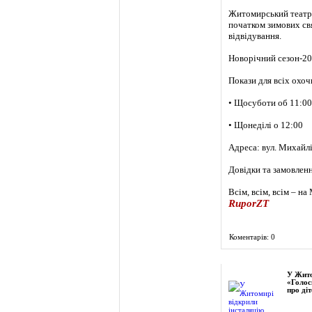
Житомирський театр л
початком зимових свя
відвідування.
Новорічний сезон-20
Покази для всіх охоч
• Щосуботи об 11:00
• Щонеділі о 12:00
Адреса: вул. Михайл
Довідки та замовленн
Всім, всім, всім – на
RuporZT
Коментарів: 0
Фоторепортаж
У Жито
«Голос
про діт