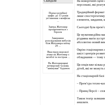
Скандали
На новорічній сцені 
персонажі, які реагув
Актуально
Традиційний формат с
Підпал релейної
лише спостерігатимут
шафи: до 15 років
ув’язнення з конфіска
елементи, завдання, 
...
Сьогодні була прем’є
Завтра Житомир
прощатиметься з
Героєм
Це мультимедійна ман
різдвяна магія зустр
Завершено
розслідування вибухів
абсолютно новий вим
біля Житомира влітку
20 ...
Окрім стаціонарних в
Внаслідок ворожої
шкіл і центрів розви
атаки на Житомир є
обладнання — тому по
загиблі та постраж ...
На Житомирщині
Ця опція вже кілька 
нетверезий чоловік
дітей, які не можуть 
“замінував” будинок
На стаціонарній базі
– Прем’єра техно-каз
– Принц Персії – спли
Також театр залишив
аншлаги.