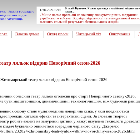
Віталій Бунечко: Кожна громада є надійним і міцним тил
17.06.2026 16:08
наши ...
«Ми не маємо права ані на хвилину знижувати рівень підтримки
українського війська. Від відповідальності та злагодженості кожн
залежить спільний результат і безпека наших людей»
ерта
Власна думка
Огляд преси
Читацький хіт
Опитування
еатр ляльок відкрив Новорічний сезон-2026
ічний обласний театр ляльок оголосив про старт Новорічного сезону-2026,
цяє бути масштабнішим, динамічнішим і технологічнішим, ніж будь-коли раніше
овинок сезону стане мультимедійна новорічна казка, у якій поєднаються
відеопроекції, світлові ефекти та інтерактивні сцени. За словами творчої
театр робить акцент на зануренні дитини у казку: візуальні технології дозволя
о глядач буквально опиняється всередині чарівного світу. Джерело:
a/kultura/232824-zhitomirskiy-teatr-lyalok-vdkriv-novorchniy-sezon-2026.html