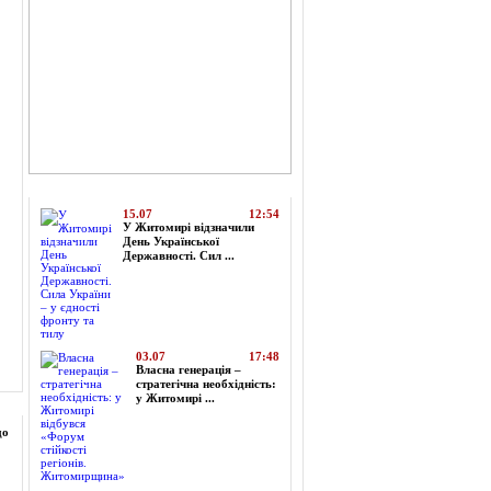
Топ-новини
15.07
12:54
У Житомирі відзначили
День Української
Державності. Сил ...
03.07
17:48
Власна генерація –
стратегічна необхідність:
у Житомирі ...
до