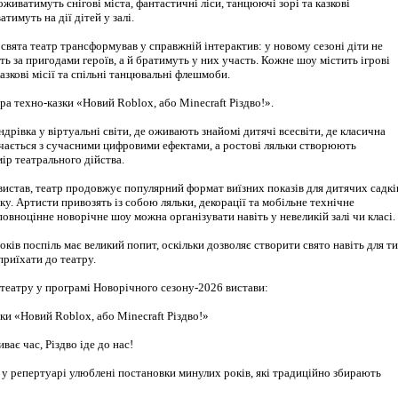
оживатимуть снігові міста, фантастичні ліси, танцюючі зорі та казкові
атимуть на дії дітей у залі.
вята театр трансформував у справжній інтерактив: у новому сезоні діти не
ь за пригодами героїв, а й братимуть у них участь. Кожне шоу містить ігрові
казкові місії та спільні танцювальні флешмоби.
ра техно-казки «Новий Roblоx, або Minecraft Різдво!».
дрівка у віртуальні світи, де оживають знайомі дитячі всесвіти, де класична
ічається з сучасними цифровими ефектами, а ростові ляльки створюють
ір театрального дійства.
истав, театр продовжує популярний формат виїзних показів для дитячих садкі
тку. Артисти привозять із собою ляльки, декорації та мобільне технічне
вноцінне новорічне шоу можна організувати навіть у невеликій залі чи класі.
років поспіль має великий попит, оскільки дозволяє створити свято навіть для т
приїхати до театру.
 театру у програмі Новорічного сезону-2026 вистави:
ки «Новий Roblоx, або Minecraft Різдво!»
ває час, Різдво іде до нас!
 у репертуарі улюблені постановки минулих років, які традиційно збирають