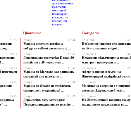
Цікавинка
Скандали
21:40
Вчора
15:36
03 липня
12
створена
Україна ділиться досвідом
Небезпечне укриття для дитсадк
лод ...
побудови стійкої системи соці ...
на Житомирщині слідчі ...
15:41
Вчора
15:34
25 червня
16
 вивезення
Держприкордонслужба: Понад 20
Незаконне збагачення на понад 9
 ...
мільйонів осіб перетнули ...
млн грн – прокурори п ...
15:41
Вчора
15:32
24 червня
19
б перетнули
Україна та Молдова координують
Афера з орендою землі: на
.
спільні дії для подоланн ...
Житомирщині поліцейські розсл .
15:40
Вчора
15:30
20 травня
13
аровинні
Україна та Японія поглиблюють
Масштабна операція з очищення
співпрацю у модернізації ...
системи Національної полі ...
15:40
Вчора
15:28
19 травня
10
ідрядника
Держспецзв’язку затвердила
На Житомирщині викрито схему
4 ...
Порядок приєднання до платфо ...
незаконного нарахування гр ...