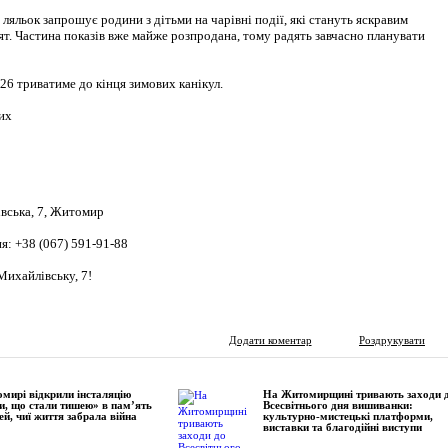
яльок запрошує родини з дітьми на чарівні події, які стануть яскравим
т. Частина показів вже майже розпродана, тому радять завчасно планувати
26 триватиме до кінця зимових канікул.
их
івська, 7, Житомир
я: +38 (067) 591-91-88
 Михайлівську, 7!
Додати коментар
Роздрукувати
мирі відкрили інсталяцію
На Житомирщині тривають заходи 
и, що стали тишею» в пам’ять
Всесвітнього дня вишиванки:
ей, чиї життя забрала війна
культурно-мистецькі платформи,
виставки та благодійні виступи