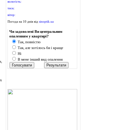
вологість:
тиск:
вітер:
Погода на 10 днів від
sinoptik.ua
Опитування
Чи задоволені Ви центральним
опаленням у квартирі?
Так, повністю
Так, але хотілось би і краще
Ні
В мене інший вид опалення
в,
их