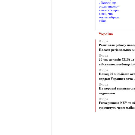
Україна
Вчора
Розпочала роботу ново
Палата регіональних мо
Вчора
26 тис доларів США за
військовослужбовця із б
Вчора
Понад 20 мільйонів осі
кордон України з поча ..
Вчора
На кордоні виявили ст
годинники
Вчора
Екскерівника КЕУ та п
судитимуть через майже 