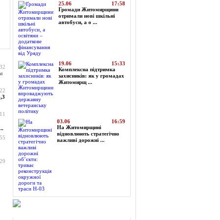
25.06
17:58
Громади Житомирщини
отримали нові шкільні
автобуси, а о ...
19.06
15:33
:32
Комплексна підтримка
а:
захисників: як у громадах
Житомирщ ...
:22
,3
:11
03.06
16:59
На Житомирщині
..
відновлюють стратегічно
:55
важливі дорожні ...
:29
Огляд преси