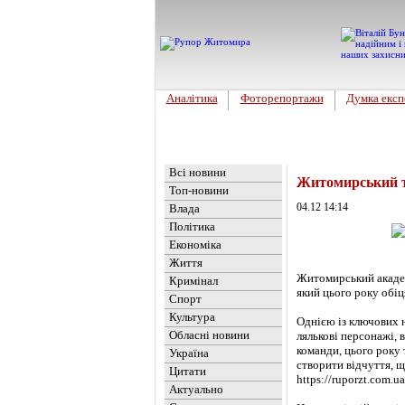
Аналітика
Фоторепортажи
Думка експ
Головна
Новини
»
Культура
Всі новини
Житомирський т
Топ-новини
04.12 14:14
Влада
Політика
Економіка
Життя
Житомирський академ
Кримінал
який цього року обі
Спорт
Культура
Однією із ключових н
Обласні новини
лялькові персонажі, 
команди, цього року 
Україна
створити відчуття, щ
Цитати
https://ruporzt.com.u
Актуально