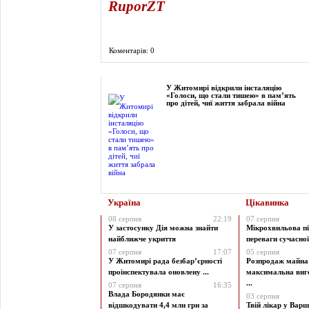
RuporZT
Коментарів: 0
Фоторепортаж
У Житомирі відкрили інсталяцію
«Голоси, що стали тишею» в пам’ять
про дітей, чиї життя забрала війна
Україна
Цікавинка
08 серпня
22:19
07 серпня
У застосунку Дія можна знайти
Мікрохвильова пі
найближче укриття
переваги сучасної 
07 серпня
17:07
05 серпня
У Житомирі рада безбар’єрності
Розпродаж майна 
проінспектувала оновлену ...
максимальна виг
...
07 серпня
16:35
Влада Бородянки має
03 серпня
відшкодувати 4,4 млн грн за
Твій лікар у Варш