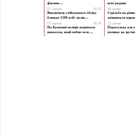
фіктивн ...
всієї родини
07 серпня
16:35
30 липня
Виключили з військового обліку
Стрільба на різни
близько 1200 осіб: поліц ...
змінюються вправи
07 серпня
16:34
25 липня
На Буковині поліція затримала
Парасолька для м
вимагача, який побив чоло ...
впливає на зручніст