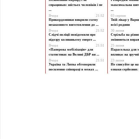
спрацював: шістьох чоловіків і пе
максимальна виг
...
...
Вчора
21:52
03 серпня
Прикордонники викрили схему
Твій лікар у Варш
незаконного виготовлення до ...
всієї родини
Вчора
21:52
30 липня
Слідчі поліції повідомили про
Стрільба на різни
підозру колишньому енерге ...
змінюються вправи
Вчора
21:51
25 липня
«Паперова мобілізація» для
Парасолька для м
статистики: на Волині ДБР ви ...
впливає на зручніст
Вчора
21:51
23 липня
Україна та Литва обговорили
Не списуйте це на
посилення співпраці в межах ...
ознаки серйозних 