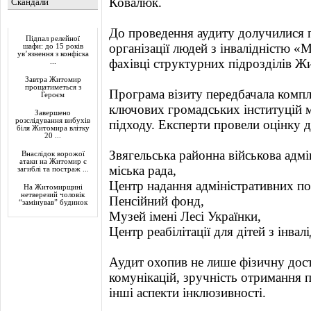
Ковалюк.
Скандали
Актуально
До проведення аудиту долучилися 
Підпал релейної
організації людей з інвалідністю «
шафи: до 15 років
ув’язнення з конфіска
фахівці структурних підрозділів 
...
Завтра Житомир
прощатиметься з
Програма візиту передбачала компл
Героєм
ключових громадських інституцій м
Завершено
розслідування вибухів
підходу. Експерти провели оцінку до
біля Житомира влітку
20 ...
Звягельська районна військова адмі
Внаслідок ворожої
атаки на Житомир є
міська рада,
загиблі та постраж ...
Центр надання адміністративних п
На Житомирщині
нетверезий чоловік
Пенсійний фонд,
“замінував” будинок
Музей імені Лесі Українки,
Центр реабілітації для дітей з інвал
Аудит охопив не лише фізичну досту
комунікацій, зручність отримання п
інші аспекти інклюзивності.