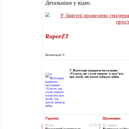
Детальніше у відео.
RuporZT
Коментарів: 0
Фоторепортаж
У Житомирі відкрили інсталяцію
«Голоси, що стали тишею» в пам’ять
про дітей, чиї життя забрала війна
Україна
Цікавинка
Вчора
21:53
05 серпня
Незаконний маршрут не
Розпродаж майна 