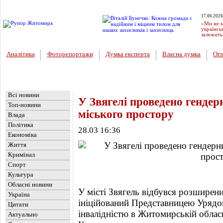
17.06.2026
«Ми не м
українсь
залежить
Аналітика
Фоторепортажи
Думка експерта
Власна думка
Огл
Головна
Новини
»
Влада
Всі новини
У Звягелі проведено гендер
Топ-новини
міського простору
Влада
Політика
28.03 16:36
Економіка
Життя
Кримінал
Спорт
Культура
Обласні новини
У місті Звягель відбувся розширен
Україна
ініційований Представницею Урядов
Цитати
інвалідністю в Житомирській обласн
Актуально