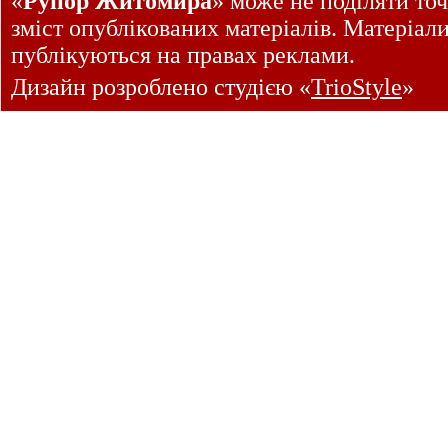
«
Рупор Житомира
» може не поділяти точ
зміст опублікованих матеріалів. Матеріал
публікуються на правах реклами.
Дизайн розроблено студією «
TrioStyle
»