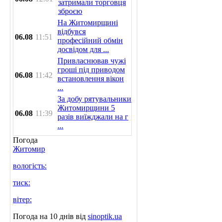
затримали торговця
зброєю
На Житомирщині
відбувся
06.08
11:51
професійний обмін
досвідом для ...
Привласнював чужі
гроші під приводом
06.08
11:42
встановлення вікон
...
За добу рятувальники
Житомирщини 5
06.08
11:39
разів виїжджали на г
...
Погода
Житомир
вологість:
тиск:
вітер:
Погода на 10 днів від
sinoptik.ua