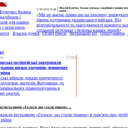
Віталій Бунечко: Кожна громада є надійним і міцним ти
17.06.2026 16:08
наши ...
«Ми не маємо права ані на хвилину знижуват
рівень підтримки українського війська. Від
відповідальності та злагодженості кожного за
спільний результат і безпека наших людей»
перта
Власна думка
Огляд преси
Читацький хіт
Опитування
ал
ня
13:04
рські поліцейські завершили
ування низки злочинів, вчинених
тніми
ські зібрали докази причетності
 підлітків, жителів Житомира, до
римінальних правопорушень в
му центрі.
 інсталяцію «Голоси, що стали тишею» ...
нує міста й домівки. Вона безжально нищить дитячі мрії, обриває