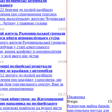
ькі поліцейські затримали
юваного
 22 березня до поліції надійшло
лення про спричинення тілесних
нь малолітньому жителю Чуднівської
. Дитину з травмою голови
зня
14:01
ний житель Радомишльської громади
ся вбити неповнолітнього сусіда
чного жителя Радомишльської громади,
ребував у стані алкогольного
ня, виник конфлікт із неповнолітнім
 у ході якого він дістав
го
16:08
мирі поліцейські розшукали
их до крадіжки з автомобіля
 12 лютого до поліції надійшло
лення про крадіжку з кросовера, що
ав біля торговельного центру. Вже за
годин оперативники
го
18:37
Цікавинка
ував вбивством: на Житомирщині
Вчора
15
ано нападника на поліцейського
Розпродаж майна банків:
о перехожі помітили на вулиці міста
максимальна вигода для