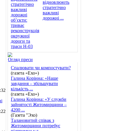
відновлюють
стратегічно
важливі
дорожні ...
Огляд преси
Спалювати чи компостувати?
(газета «Ехо»)
Галина Корінна: «Наше
завдання – збільшувати
кількість ...
:32
(газета «Ехо»)
Галина Корінна: «У служби
ні
зайнятості Житомирщини –
4200 ...
:22
(Газета "Эхо)
Талановитий співак з
Житомирщини потребує
підтримки у г ...