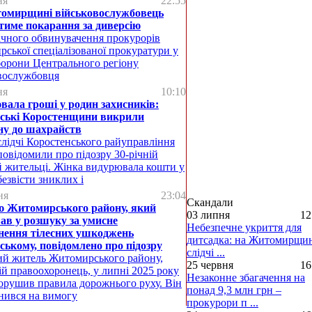
ня
22:55
омирщині військовослужбовець
тиме покарання за диверсію
ічного обвинувачення прокурорів
ської спеціалізованої прокуратури у
борони Центрального регіону
вослужбовця
ня
10:10
вала гроші у родин захисників:
йські Коростенщини викрили
ну до шахрайств
лідчі Коростенського райуправління
 повідомили про підозру 30-річній
й жительці. Жінка видурювала кошти у
безвісти зниклих і
ня
23:04
Скандали
 Житомирського району, який
03 липня
12
ав у розшуку за умисне
Небезпечне укриття для
нення тілесних ушкоджень
дитсадка: на Житомирщи
ському, повідомлено про підозру
слідчі ...
ий житель Житомирського району,
25 червня
16
й правоохоронець, у липні 2025 року
Незаконне збагачення на
орушив правила дорожнього руху. Він
понад 9,3 млн грн –
нився на вимогу
прокурори п ...