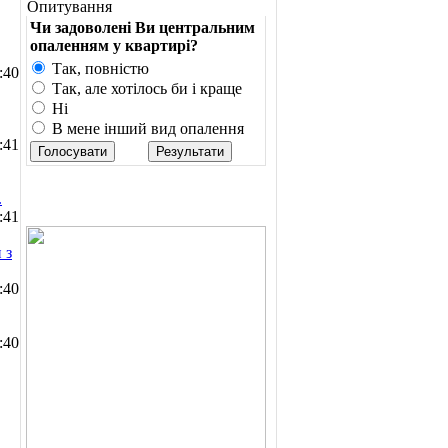
Опитування
Чи задоволені Ви центральним
опаленням у квартирі?
Так, повністю
:40
Так, але хотілось би і краще
Ні
В мене інший вид опалення
:41
.
:41
 з
:40
:40