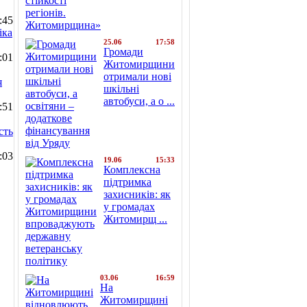
:45
іка
25.06
17:58
Громади
:01
Житомирщини
отримали нові
я
шкільні
автобуси, а о ...
:51
сть
:03
19.06
15:33
Комплексна
підтримка
захисників: як
у громадах
Житомирщ ...
03.06
16:59
На
Житомирщині