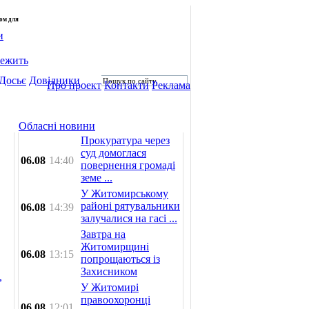
лом для
и
лежить
Досьє
Довідники
Про проект
Контакти
Реклама
Обласні новини
Прокуратура через
суд домоглася
06.08
14:40
повернення громаді
земе ...
У Житомирському
районі рятувальники
06.08
14:39
залучалися на гасі ...
Завтра на
Житомирщині
06.08
13:15
попрощаються із
Захисником
У Житомирі
правоохоронці
06.08
12:01