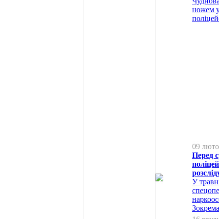
Чуднова
ножем у
поліцей
09 люто
Перед с
поліце
розслід
У травн
спецопе
наркоос
Зокрема