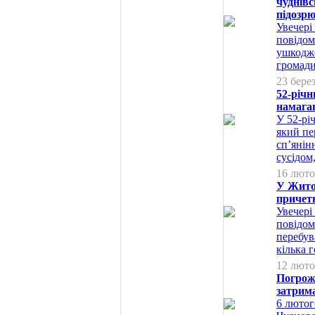
чуднівс
підозр
Увечері
повідом
ушкодже
громади
23 бере
52-річ
намагав
У 52-рі
який пе
сп’янін
сусідом,
16 люто
У Жито
причетн
Увечері
повідом
перебув
кілька 
12 люто
Погрож
затрим
6 лютог