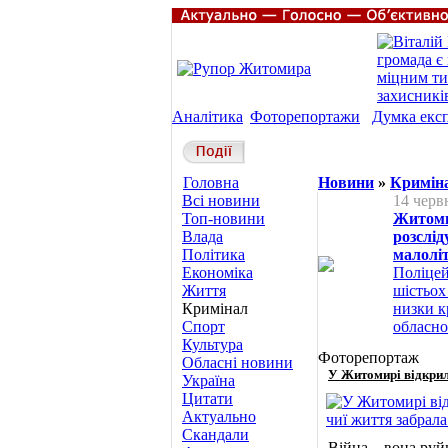
Аналітика
Фоторепортажи
Думка екс
Головна
Новини
»
Кримін
Всі новини
14 черв
Топ-новини
Житоми
Влада
розслід
Політика
малолі
Економіка
Поліцей
Життя
шістьох
Кримінал
низки к
Спорт
обласно
Культура
Фоторепортаж
Обласні новини
У Житомирі відкрили
Україна
Цитати
Актуально
Скандали
Війна – вона руй