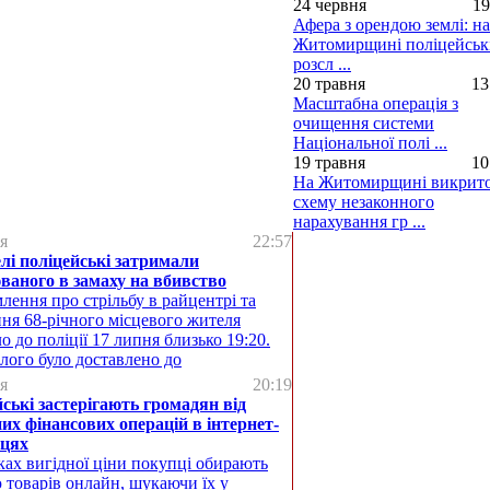
24 червня
19
Афера з орендою землі: на
Житомирщині поліцейськ
розсл ...
20 травня
13
Масштабна операція з
очищення системи
Національної полі ...
19 травня
10
На Житомирщині викрит
схему незаконного
нарахування гр ...
я
22:57
лі поліцейські затримали
ваного в замаху на вбивство
лення про стрільбу в райцентрі та
ня 68-річного місцевого жителя
о до поліції 17 липня близько 19:20.
лого було доставлено до
я
20:19
ські застерігають громадян від
их фінансових операцій в інтернет-
цях
ах вигідної ціни покупці обирають
 товарів онлайн, шукаючи їх у