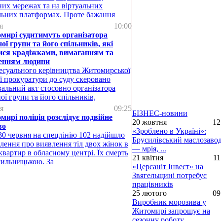
них мережах та на віртуальних
льних платформах. Проте бажання
я
10:00
мирі судитимуть організатора
ої групи та його спільників, які
ися крадіжками, вимаганням та
енням людини
есуального керівництва Житомирської
ї прокуратури до суду скеровано
альний акт стосовно організатора
ої групи та його спільників,
я
09:25
БІЗНЕС-новини
ирі поліція розслідує подвійне
20 жовтня
12
во
«Зроблено в Україні»:
30 червня на спецлінію 102 надійшло
Брусилівський маслозаво
лення про виявлення тіл двох жінок в
— мрія, ...
 квартир в обласному центрі. Їх смерть
21 квітня
11
сильницькою. За
«Церсаніт Інвест» на
Звягельщині потребує
працівників
25 лютого
09
Виробник морозива у
Житомирі запрошує на
сезонну роботу