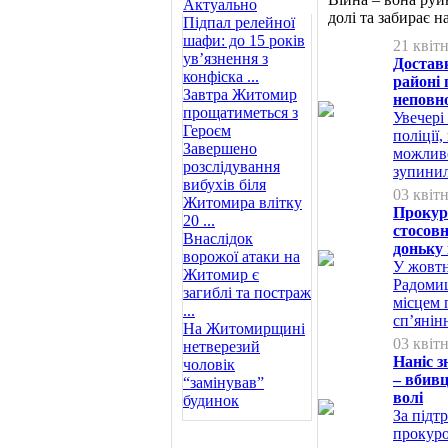
Актуально
долі та забирає
Підпал релейної
шафи: до 15 років
21 квіт
ув’язнення з
Достав
конфіска ...
районі 
Завтра Житомир
неповн
прощатиметься з
Увечері
Героєм
поліції
Завершено
можливо
розслідування
зупинил
вибухів біля
03 квіт
Житомира влітку
Прокуро
20 ...
стосовн
Внаслідок
доньку
ворожої атаки на
У жовтн
Житомир є
Радомиш
загиблі та постраж
місцем 
...
сп’янін
На Житомирщині
03 квіт
нетверезий
Наніс з
чоловік
– вбивц
“замінував”
волі
будинок
За підт
прокур