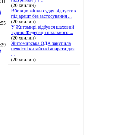
:11
(20 хвилин)
Вбивцю жінки суддя відпустив
і
під арешт без застосування ...
(20 хвилин)
:55
У Житомирі відбувся шаховий
турнір Федерації шкільного ...
(20 хвилин)
Житомирська ОДА закупила
:29
неякісні китайські апарати для
о
...
(20 хвилин)