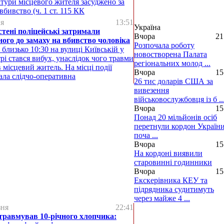
тури місцевого жителя засуджено за
вбивство (ч. 1 ст. 115 КК
ня
13:51
Україна
тені поліцейські затримали
Вчора
21
ого до замаху на вбивство чоловіка
Розпочала роботу
я близько 10:30 на вулиці Київській у
новостворена Палата
рі стався вибух, унаслідок чого травми
регіональних молод ...
 місцевий житель. На місці події
Вчора
15
ла слідчо-оперативна
26 тис доларів США за
вивезення
військовослужбовця із б ..
Вчора
15
Понад 20 мільйонів осіб
перетнули кордон України
поча ...
Вчора
15
На кордоні виявили
старовинні годинники
Вчора
15
Екскерівника КЕУ та
підрядника судитимуть
через майже 4 ...
зня
22:41
травмував 10-річного хлопчика: