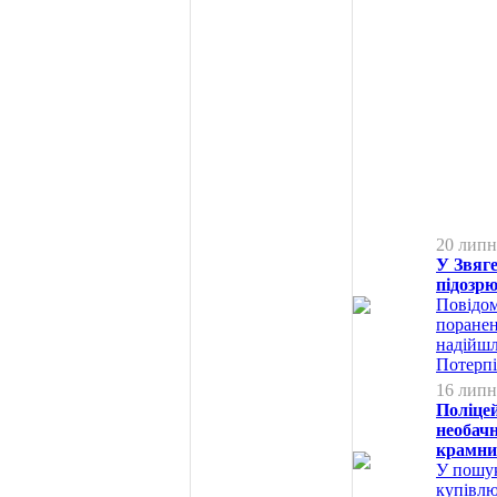
20 липн
У Звяге
підозрю
Повідом
поранен
надійшл
Потерпі
16 липн
Поліцей
необачн
крамни
У пошук
купівлю