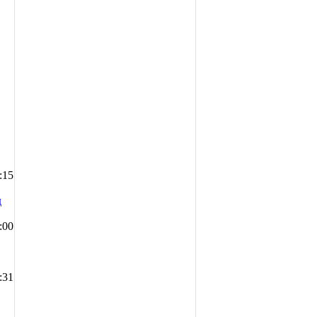
:15
д
:00
:31