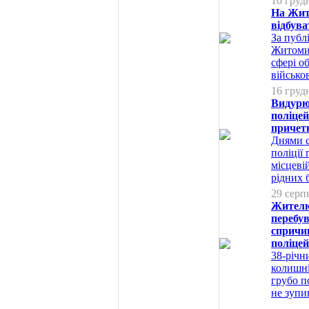
16 груд
На Жит
відбува
За публ
Житомир
сфері о
військо
16 груд
Видурю
поліце
причет
Днями с
поліції
місцеві
рідних 
29 серп
Жителю
перебув
спричи
поліцей
38-річн
колишні
грубо п
не зупи