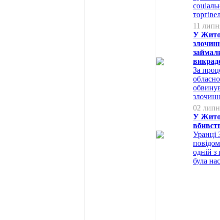
соціаль
торгіве
11 липн
У Жито
злочинн
займал
викрад
За проц
обласно
обвинув
злочинн
02 липн
У Житом
вбивст
Уранці 
повідом
одній з
була на