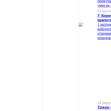
прокура
умисне 
01 квіт
У Корос
причетн
1 квітн
райцент
отримав
працюва
24 бере
Тяжко 