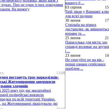
 нетверезого чоловіка, який ішов з
вашого б ...
 руках. Про це один із них повідомив
03 серпня
15
ським. На вимогу
Твій лікар у Варшаві: клін
для всієї родини
30 липня
17
Стрільба на різних
дистанціях: як змінюютьс
вправи та ...
25 липня
21
Парасолька для міста: що
справді впливає на зручні
і ...
23 липня
14
Не списуйте це на вік -
перші ознаки серйозних
проблем ...
го
13:08
удом постануть троє наркоділків:
йські Житомирщини завершили
ування злочинів
і 2025 року під час масштабної
рації поліцейські викрили
ередки по всій території України.
, на Житомирщині ліквідували дві