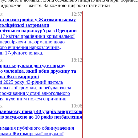
 найдорожче — життя. За кожною цифрою статистики
ня
12:57
ка психотропів: у Житомирському
поліцейські затримали
олітнього наркокур’єра з Одещини
 17 квітня працівники кримінальної
, перевіряючи інформацію щодо
го вчинення наркозлочинів,
и 17-річного юнака.
ня
18:12
ри скерували до суду справу
о чоловіка, який вбив дружину та
 на Житомирщині
і 2025 року 43-річний житель
льської громади, перебуваючи за
проживання у стані алкогольного
ня, кухонним ножем спричинив
ня
10:06
найомому понад 40 ударів викруткою
ю засуджено до 10 років позбавлення
римання публічного обвинувачення
орами Житомирської окружної