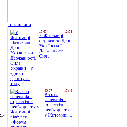
Топ-новини
15.07
12:54
У Житомирі
відзначили День
Української
Державності.
Сил ...
03.07
17:48
Власна
генерація –
стратегічна
необхідність:
:14
у Житомирі ...