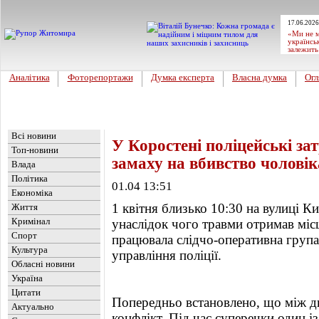
17.06.2026
«Ми не м
українсь
залежить
Аналітика
Фоторепортажи
Думка експерта
Власна думка
Огл
Головна
Новини
»
Кримінал
Всі новини
У Коростені поліцейські за
Топ-новини
замаху на вбивство чоловік
Влада
Політика
01.04 13:51
Економіка
1 квітня близько 10:30 на вулиці Ки
Життя
Кримінал
унаслідок чого травми отримав місц
Спорт
працювала слідчо-оперативна груп
Культура
управління поліції.
Обласні новини
Україна
Цитати
Попередньо встановлено, що між д
Актуально
конфлікт. Під час суперечки один і