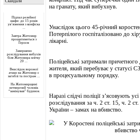
Скандали
на гранату, який вибухнув.
Актуально
Підпал релейної
шафи: до 15 років
ув’язнення з конфіска
Унаслідок цього 45-річний коросте
...
Потерпілого госпіталізовано до хір
Завтра Житомир
прощатиметься з
лікарні.
Героєм
Завершено
розслідування вибухів
біля Житомира влітку
Поліцейські затримали причетного д
20 ...
жителя, який перебуває у статусі С
Внаслідок ворожої
атаки на Житомир є
в процесуальному порядку.
загиблі та постраж ...
На Житомирщині
нетверезий чоловік
“замінував” будинок
Наразі слідчі поліції з’ясовують у
розслідування за ч. 2 ст. 15, ч. 2 с
України – замах на вбивство.