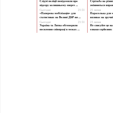
Слідчі поліції повідомили про
Стрільба на різни
підозру колишньому енерге ...
змінюються вправи
Сьогодні
21:51
25 липня
«Паперова мобілізація» для
Парасолька для м
статистики: на Волині ДБР ви ...
впливає на зручніст
Сьогодні
21:51
23 липня
Україна та Литва обговорили
Не списуйте це на
посилення співпраці в межах ...
ознаки серйозних 