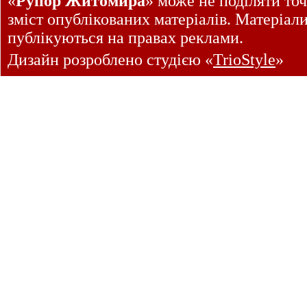
«
Рупор Житомира
» може не поділяти точ
зміст опублікованих матеріалів. Матеріал
публікуються на правах реклами.
Дизайн розроблено студією «
TrioStyle
»