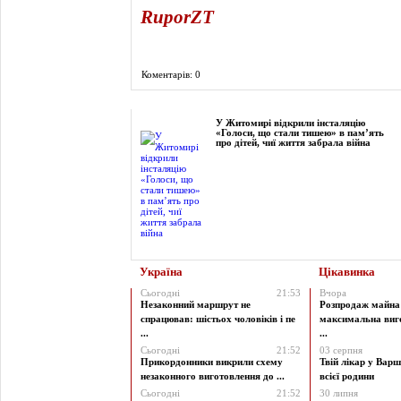
RuporZT
Коментарів: 0
Фоторепортаж
У Житомирі відкрили інсталяцію
«Голоси, що стали тишею» в пам’ять
про дітей, чиї життя забрала війна
Україна
Цікавинка
Сьогодні
21:53
Вчора
Незаконний маршрут не
Розпродаж майна 
спрацював: шістьох чоловіків і пе
максимальна виг
...
...
Сьогодні
21:52
03 серпня
Прикордонники викрили схему
Твій лікар у Варш
незаконного виготовлення до ...
всієї родини
Сьогодні
21:52
30 липня