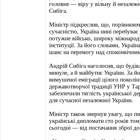
головне — віру у вільну й незалеж
Сибіга.
Міністр підкреслив, що, порівнюючи
сучасністю, Україна нині перебуває
потужне військо, широку міжнародн
інституції. За його словами, Украї
шанс на перемогу над споконвічним 
Андрій Сибіга наголосив, що будів
минуле, а й майбутнє України. За й
вимушеної еміграції цілого поколін
державотворчої традиції УНР у Тарн
забезпечили тяглість української д
для сучасної незалежної України.
Міністр також звернув увагу, що п
українські дипломати сто років то
сьогодні — від постачання зброї до