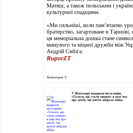
Матяш, а також польським і україн
культурної спадщини.
«Ми сильніші, коли пам’ятаємо уро
братерство, загартоване в Тарнові, 
ця меморіальна дошка стане символ
минулого та міцної дружби між Ук
Андрій Сибіга.
RuporZT
Коментарів: 0
Фоторепортаж
У Житомирі відкрили інсталяцію
«Голоси, що стали тишею» в пам’ять
про дітей, чиї життя забрала війна