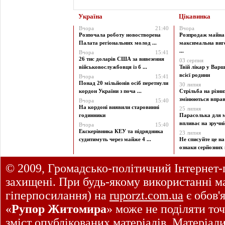
Україна
Цікавинка
Вчора
21:40
Вчора
Розпочала роботу новостворена
Розпродаж майна 
Палата регіональних молод ...
максимальна виг
...
Вчора
15:41
26 тис доларів США за вивезення
03 серпня
військовослужбовця із б ...
Твій лікар у Варш
всієї родини
Вчора
15:41
Понад 20 мільйонів осіб перетнули
30 липня
кордон України з поча ...
Стрільба на різни
змінюються вправи
Вчора
15:40
На кордоні виявили старовинні
25 липня
годинники
Парасолька для м
впливає на зручніст
Вчора
15:40
Екскерівника КЕУ та підрядника
23 липня
судитимуть через майже 4 ...
Не списуйте це на
ознаки серйозних 
© 2009, Громадсько-політичний Інтернет-
захищені. При будь-якому використанні ма
гіперпосилання) на
ruporzt.com.ua
є обов'
«
Рупор Житомира
» може не поділяти точ
зміст опублікованих матеріалів. Матеріал