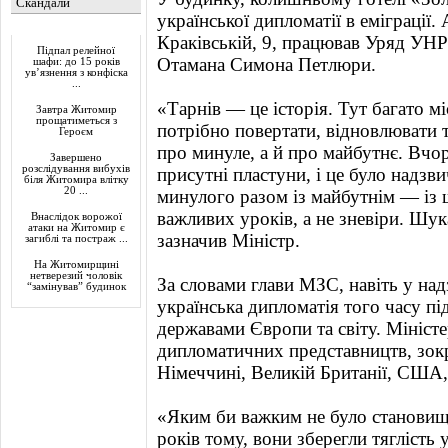
Скандали
української дипломатії в еміграції. 
Актуально
Краківській, 9, працював Уряд УНР
Підпал релейної
Отамана Симона Петлюри.
шафи: до 15 років
ув’язнення з конфіска
...
«Тарнів — це історія. Тут багато мі
Завтра Житомир
прощатиметься з
потрібно повертати, відновлювати 
Героєм
про минуле, а й про майбутнє. Вчор
Завершено
розслідування вибухів
присутні пластуни, і це було надз
біля Житомира влітку
20 ...
минулого разом із майбутнім — із
важливих уроків, а не зневіри. Шук
Внаслідок ворожої
атаки на Житомир є
зазначив Міністр.
загиблі та постраж ...
На Житомирщині
нетверезий чоловік
За словами глави МЗС, навіть у на
“замінував” будинок
українська дипломатія того часу пі
державами Європи та світу. Мініст
дипломатичних представництв, зокр
Німеччині, Великій Британії, США,
«Яким би важким не було становище
років тому, вони зберегли тяглість 