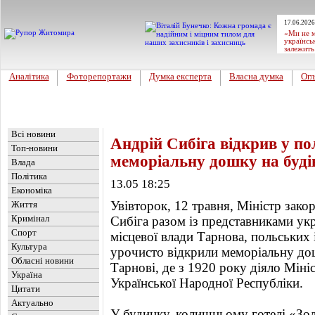
17.06.2026
«Ми не м
українсь
залежить
Аналітика
Фоторепортажи
Думка експерта
Власна думка
Огл
Головна
Новини
»
Україна
Всі новини
Андрій Сибіга відкрив у п
Топ-новини
меморіальну дошку на буді
Влада
Політика
13.05 18:25
Економіка
Увівторок, 12 травня, Міністр зак
Життя
Кримінал
Сибіга разом із представниками ук
Спорт
місцевої влади Тарнова, польських 
Культура
урочисто відкрили меморіальну дош
Обласні новини
Тарнові, де з 1920 року діяло Міні
Україна
Української Народної Республіки.
Цитати
Актуально
У будинку, колишньому готелі «Зол