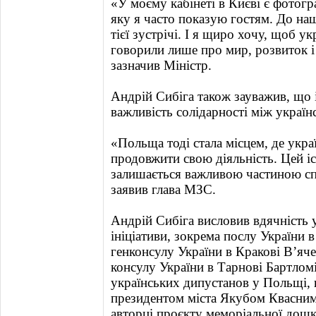
«У моєму кабінеті в Києві є фотог
яку я часто показую гостям. До на
тієї зустрічі. І я щиро хочу, щоб у
говорили лише про мир, розвиток і
зазначив Міністр.
Андрій Сибіга також зауважив, що 
важливість солідарності між україн
«Польща тоді стала місцем, де украї
продовжити свою діяльність. Цей і
залишається важливою частиною сп
заявив глава МЗС.
Андрій Сибіга висловив вдячність у
ініціативи, зокрема послу України
генконсулу України в Кракові В’яч
консулу України в Тарнові Бартлом
українських дипустанов у Польщі, в
президентом міста Якубом Квасним,
авторці проєкту меморіальної дошк