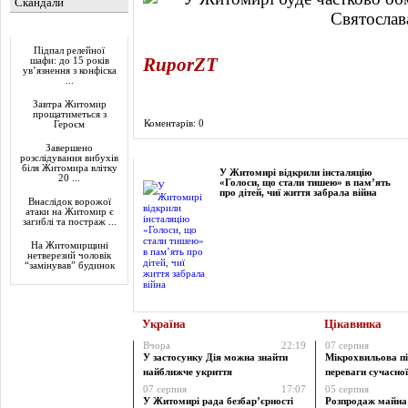
Скандали
Актуально
Підпал релейної
RuporZT
шафи: до 15 років
ув’язнення з конфіска
...
Завтра Житомир
прощатиметься з
Коментарів: 0
Героєм
Завершено
Фоторепортаж
розслідування вибухів
біля Житомира влітку
У Житомирі відкрили інсталяцію
20 ...
«Голоси, що стали тишею» в пам’ять
про дітей, чиї життя забрала війна
Внаслідок ворожої
атаки на Житомир є
загиблі та постраж ...
На Житомирщині
нетверезий чоловік
“замінував” будинок
Україна
Цікавинка
Вчора
22:19
07 серпня
У застосунку Дія можна знайти
Мікрохвильова пі
найближче укриття
переваги сучасної 
07 серпня
17:07
05 серпня
У Житомирі рада безбар’єрності
Розпродаж майна 