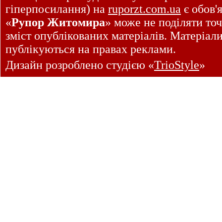
гіперпосилання) на
ruporzt.com.ua
є обов'
«
Рупор Житомира
» може не поділяти точ
зміст опублікованих матеріалів. Матеріал
публікуються на правах реклами.
Дизайн розроблено студією «
TrioStyle
»