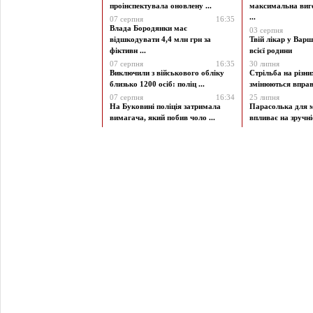
проінспектувала оновлену ...
максимальна виг
...
07 серпня
16:35
Влада Бородянки має
03 серпня
відшкодувати 4,4 млн грн за
Твій лікар у Варш
фіктивн ...
всієї родини
07 серпня
16:35
30 липня
Виключили з військового обліку
Стрільба на різни
близько 1200 осіб: поліц ...
змінюються вправи
07 серпня
16:34
25 липня
На Буковині поліція затримала
Парасолька для м
вимагача, який побив чоло ...
впливає на зручніст