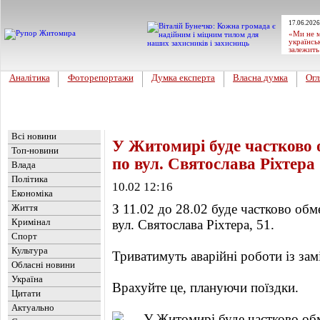
17.06.2026
«Ми не м
українсь
залежить
Аналітика
Фоторепортажи
Думка експерта
Власна думка
Огл
Головна
Новини
»
Актуально
Всі новини
У Житомирі буде частково 
Топ-новини
по вул. Святослава Ріхтера
Влада
Політика
10.02 12:16
Економіка
З 11.02 до 28.02 буде частково об
Життя
Кримінал
вул. Святослава Ріхтера, 51.
Спорт
Культура
Триватимуть аварійні роботи із зам
Обласні новини
Україна
Врахуйте це, плануючи поїздки.
Цитати
Актуально