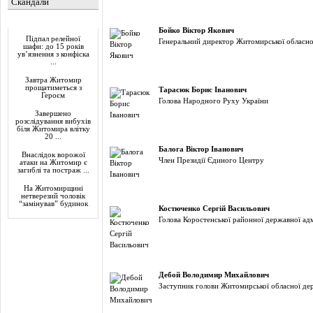
Скандали
Актуально
Бойко Віктор Якович
Підпал релейної
Генеральний директор Житомирської обласної
шафи: до 15 років
ув’язнення з конфіска
...
Завтра Житомир
прощатиметься з
Тарасюк Борис Іванович
Героєм
Голова Народного Руху України
Завершено
розслідування вибухів
біля Житомира влітку
20 ...
Балога Віктор Іванович
Внаслідок ворожої
Член Президії Єдиного Центру
атаки на Житомир є
загиблі та постраж ...
На Житомирщині
нетверезий чоловік
“замінував” будинок
Костюченко Сергій Васильович
Голова Коростенської районної державної адм
Дебой Володимир Михайлович
Заступник голови Житомирської обласної дер