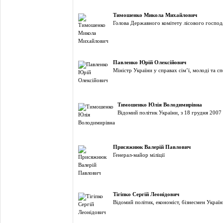
Тимошенко Микола Михайлович
Голова Державного комітету лісового господ
Павленко Юрій Олексійович
Міністр України у справах сім’ї, молоді та с
Тимошенко Юлія Володимирівна
Відомий політик України, з 18 грудня 2007 
Присяжнюк Валерій Павлович
Генерал-майор міліції
Тігіпко Сергій Леонідович
Відомий політик, економіст, бізнесмен Україн