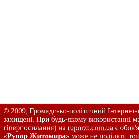
© 2009, Громадсько-політичний Інтернет-
захищені. При будь-якому використанні ма
гіперпосилання) на
ruporzt.com.ua
є обов'
«
Рупор Житомира
» може не поділяти точ