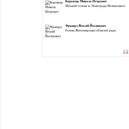
Боровець Микола Петрович
Міський голова м. Новограда-Волинського
Француз Віталій Йосипович
Голова Житомирської обласної ради
1
2