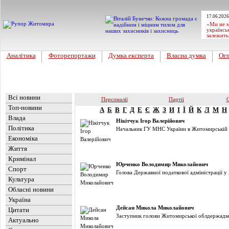
17.06.2026
«Ми не м
українсь
залежить
Аналітика
Фоторепортажи
Думка експерта
Власна думка
Огл
Головна
Новини
»
Досьє
Всі новини
Персоналії
Партії
О
Топ-новини
А
Б
В
Г
Д
Е
Є
Ж
З
И
І
Ї
Й
К
Л
М
Н
Влада
Нікітчук Ігор Валерійович
Політика
Начальник ГУ МНС України в Житомирській 
Економіка
Життя
Кримінал
Юрченко Володимир Миколайович
Спорт
Голова Державної податкової адмiнiстрацiї у
Культура
Обласні новини
Україна
Дейсан Микола Миколайович
Цитати
Заступник голови Житомирської облдержадмі
Актуально