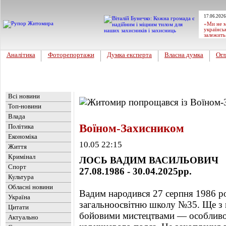
17.06.2026
«Ми не м
українсь
залежить
Аналітика
Фоторепортажи
Думка експерта
Власна думка
Огл
Головна
Новини
»
Обласні новини
Всі новини
Топ-новини
Влада
Воїном-Захисником
Політика
Економіка
10.05 22:15
Життя
Кримінал
ЛОСЬ ВАДИМ ВАСИЛЬОВИЧ
Спорт
27.08.1986 - 30.04.2025рр.
Культура
Обласні новини
Вадим народився 27 серпня 1986 ро
Україна
загальноосвітню школу №35. Ще з п
Цитати
бойовими мистецтвами — особливо 
Актуально