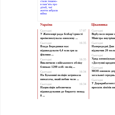
Україна
Цікавинка
Сьогодні
17:07
Сьогодні
У Житомирі рада безбар’єрності
Відбулося перше 
проінспектувала оновлену ...
Міністра внутрішні
Сьогодні
16:35
Сьогодні
Влада Бородянки має
Напередодні Дня 
відшкодувати 4,4 млн грн за
відзначив 20 моло
фіктивн ...
Сьогодні
Уряд оптимізува
Сьогодні
16:35
Виключили з військового обліку
«Доступні кредити 
близько 1200 осіб: поліц ...
Сьогодні
МОН оновило дер
Сьогодні
16:34
На Буковині поліція затримала
загальної середньої
вимагача, який побив чоло ...
Сьогодні
У Держрибагентст
Сьогодні
16:34
Нацполіція забезпечила
проєкти лімітів ви
відшкодування до бюджету понад
8 ...