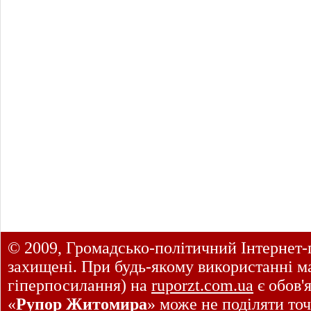
© 2009, Громадсько-політичний Інтернет-
захищені. При будь-якому використанні ма
гіперпосилання) на
ruporzt.com.ua
є обов'
«
Рупор Житомира
» може не поділяти точ