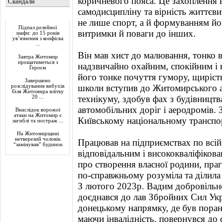
коричневого пояса. Це захоплення 
Скандали
самодисципліну та вірність життє
Актуально
не лише спорт, а й формуванням й
Підпал релейної
витримки й поваги до інших.
шафи: до 15 років
ув’язнення з конфіска
...
Він мав хист до малювання, тонко в
Завтра Житомир
прощатиметься з
надзвичайно охайним, спокійним і 
Героєм
його тонке почуття гумору, щирість
Завершено
школи вступив до Житомирського 
розслідування вибухів
біля Житомира влітку
технікуму, здобув фах з будівництва
20 ...
автомобільних доріг і аеродромів.
Внаслідок ворожої
атаки на Житомир є
Київському національному транспор
загиблі та постраж ...
На Житомирщині
нетверезий чоловік
Працював на підприємствах по всій 
“замінував” будинок
відповідальним і висококваліфікова
про створення власної родини, пра
по-справжньому розуміла та ділила
З лютого 2023р. Вадим добровільно
доєднався до лав Збройних Сил Укр
донецькому напрямку, де був поране
маючи інвалідність, повернувся д