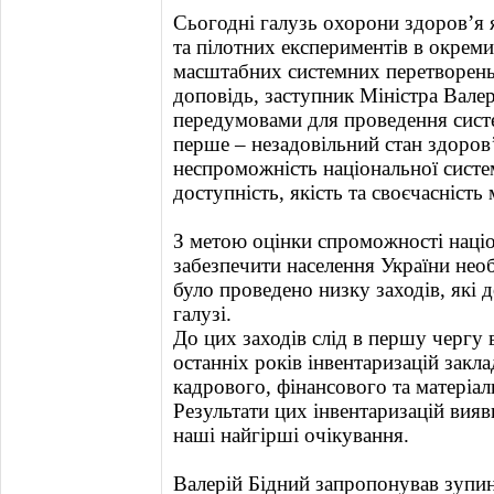
Сьогодні галузь охорони здоров’я я
та пілотних експериментів в окрем
масштабних системних перетворень
доповідь, заступник Міністра Вале
передумовами для проведення сист
перше – незадовільний стан здоров’
неспроможність національної систе
доступність, якість та своєчасність
З метою оцінки спроможності наці
забезпечити населення України н
було проведено низку заходів, які 
галузі.
До цих заходів слід в першу чергу
останніх років інвентаризацій закла
кадрового, фінансового та матеріал
Результати цих інвентаризацій вия
наші найгірші очікування.
Валерій Бідний запропонував зупи