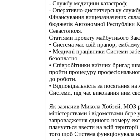
- Службу медицини катастроф;
- Оперативно-диспетчерську службу
Фінансування вищезазначених скла
бюджетів Автономної Республіки Кр
Севастополя.
Статтями проекту майбутнього Зак
• Система має свій прапор, емблем
• Медичні працівники Системи за
безоплатно
• Співробітники виїзних бригад ш
пройти процедуру професіональног
до роботи.
• Відповідальність за посягання на 
Системи, під час виконання ним св
Як зазначив Микола Хобзей, МОЗ р
міністерствами і відомствами бере 
запровадження єдиного номеру екс
планується ввести на всій територі
того щоб Система функціонувала на