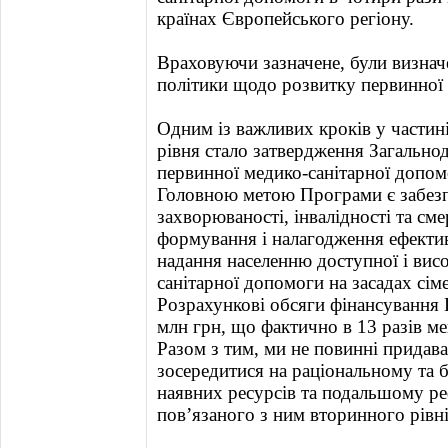
країнах Європейського регіону.
Враховуючи зазначене, були визнач
політики щодо розвитку первинної 
Одним із важливих кроків у части
рівня стало затвердження Загально
первинної медико-санітарної допом
Головною метою Програми є забезп
захворюваності, інвалідності та см
формування і налагодження ефекти
надання населенню доступної і вис
санітарної допомоги на засадах сім
Розрахункові обсяги фінансування
млн грн, що фактично в 13 разів 
Разом з тим, ми не повинні придава
зосередитися на раціональному та
наявних ресурсів та подальшому р
пов’язаного з ним вторинного рівн