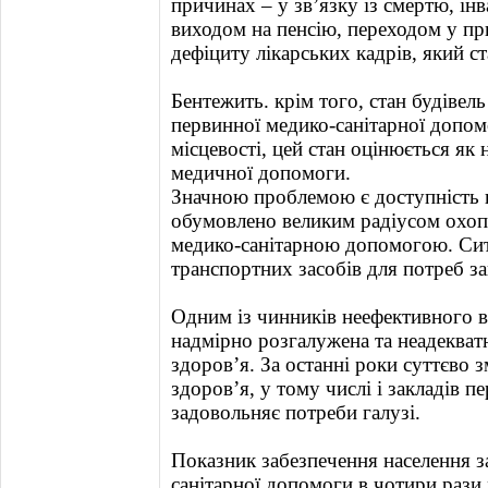
причинах – у зв’язку із смертю, інв
виходом на пенсію, переходом у пр
дефіциту лікарських кадрів, який с
Бентежить. крім того, стан будівель 
первинної медико-санітарної допомо
місцевості, цей стан оцінюється як
медичної допомоги.
Значною проблемою є доступність 
обумовлено великим радіусом охоп
медико-санітарною допомогою. Сит
транспортних засобів для потреб за
Одним із чинників неефективного в
надмірно розгалужена та неадекват
здоров’я. За останні роки суттєво 
здоров’я, у тому числі і закладів пе
задовольняє потреби галузі.
Показник забезпечення населення з
санітарної допомоги в чотири рази