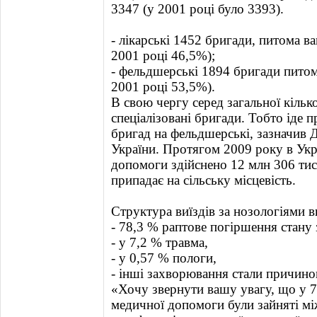
3347 (у 2001 році було 3393).
- лікарські 1452 бригади, питома в
2001 році 46,5%);
- фельдшерські 1894 бригади питом
2001 році 53,5%).
В свою чергу серед загальної кільк
спеціалізовані бригади. Тобто іде 
бригад на фельдшерські, зазначив
України. Протягом 2009 року в Укр
допомоги здійснено 12 млн 306 тис
припадає на сільську місцевість.
Структура виїздів за нозологіями 
- 78,3 % раптове погіршення стану 
- у 7,2 % травма,
- у 0,57 % пологи,
- інші захворювання стали причино
«Хочу звернути вашу увагу, що у 7
медичної допомоги були зайняті м