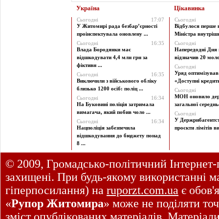
Україна
Цікавинка
Сьогодні
17:07
Сьогодні
У Житомирі рада безбар’єрності
Відбулося перше 
проінспектувала оновлену ...
Міністра внутрішні
Сьогодні
16:35
Сьогодні
Влада Бородянки має
Напередодні Дня 
відшкодувати 4,4 млн грн за
відзначив 20 моло
фіктивн ...
Сьогодні
Уряд оптимізува
Сьогодні
16:35
Виключили з військового обліку
«Доступні кредити 
близько 1200 осіб: поліц ...
Сьогодні
МОН оновило дер
Сьогодні
16:34
На Буковині поліція затримала
загальної середньої
вимагача, який побив чоло ...
Сьогодні
У Держрибагентст
Сьогодні
16:34
Нацполіція забезпечила
проєкти лімітів ви
відшкодування до бюджету понад
8 ...
© 2009, Громадсько-політичний Інтернет-
захищені. При будь-якому використанні ма
гіперпосилання) на
ruporzt.com.ua
є обов'
«
Рупор Житомира
» може не поділяти точ
зміст опублікованих матеріалів. Матеріал