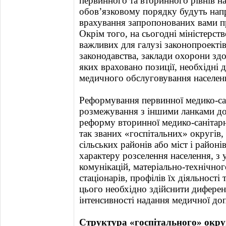
первинного та вторинного рівнів н
обов’язковому порядку будуть напр
врахування запропонованих вами пр
Окрім того, на сьогодні міністерст
важливих для галузі законопроектів
законодавства, заклади охорони здо
яких враховано позиції, необхідні 
медичного обслуговування населен
Реформування первинної медико-сан
розмежування з іншими ланками до
реформу вторинної медико-санітар
так званих «госпітальних» округів
сільських районів або міст і районі
характеру розселення населення, з
комунікацій, матеріально-технічног
стаціонарів, профілів їх діяльності
цього необхідно здійснити диферен
інтенсивності надання медичної до
Структура «госпітального» окр