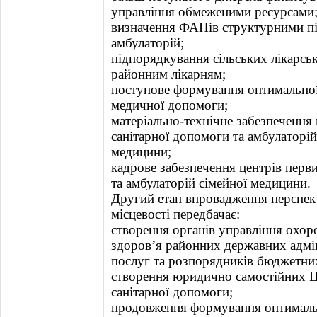
управління обмеженими ресурсами
визначення ФАПів структурними пі
амбулаторій;
підпорядкування сільських лікарсь
районним лікарням;
поступове формування оптимальної
медичної допомоги;
матеріально-технічне забезпечення
санітарної допомоги та амбулаторій
медицини;
кадрове забезпечення центрів перв
та амбулаторій сімейної медицини.
Другий етап впровадження перспект
місцевості передбачає:
створення органів управління охор
здоров’я районних державних адмі
послуг та розпорядників бюджетних 
створення юридично самостійних Ц
санітарної допомоги;
продовження формування оптимальн