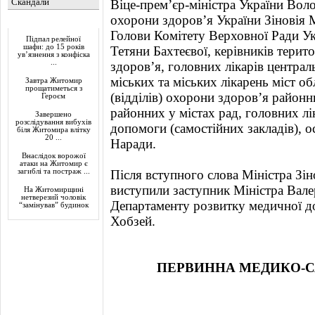
Скандали
Віце-прем’єр-міністра України Во
охорони здоров’я України Зіновія 
Актуально
Голови Комітету Верховної Ради Ук
Підпал релейної
шафи: до 15 років
Тетяни Бахтеєвої, керівників терит
ув’язнення з конфіска
...
здоров’я, головних лікарів центра
міських та міських лікарень міст о
Завтра Житомир
прощатиметься з
(відділів) охорони здоров’я районн
Героєм
районних у містах рад, головних лі
Завершено
розслідування вибухів
допомоги (самостійних закладів), о
біля Житомира влітку
20 ...
Наради.
Внаслідок ворожої
атаки на Житомир є
загиблі та постраж ...
Після вступного слова Міністра Зі
виступили заступник Міністра Валер
На Житомирщині
нетверезий чоловік
Департаменту розвитку медичної 
“замінував” будинок
Хобзей.
ПЕРВИННА МЕДИКО-С