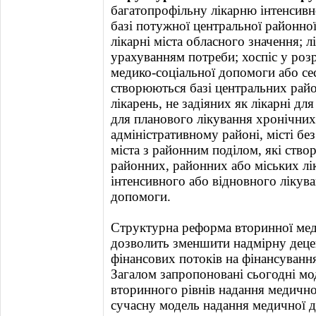
багатопрофільну лікарню інтенсивн
базі потужної центральної районної,
лікарні міста обласного значення; л
урахуванням потреби; хоспіс у розр
медико-соціальної допомоги або сес
створюються базі центральних рай
лікарень, не задіяних як лікарні для
для планового лікування хронічни
адміністративному районі, місті бе
міста з районним поділом, які ство
районних, районних або міських лік
інтенсивного або відновного лікуван
допомоги.
Структурна реформа вторинної мед
дозволить зменшити надмірну деце
фінансових потоків на фінансування 
Загалом запропоновані сьогодні мо
вторинного рівнів надання медичн
сучасну модель надання медичної до