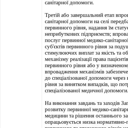
санітарної допомоги.
Третій або завершальний етап впро
санітарної допомоги на селі передб
первинного рівня, надання їм стат
неприбуткових підприємств; впров
послуг первинної медико-санітарно
суб'єктів первинного рівня за по
стимулюючих виплат за якість та о
механізму реалізації права пацієнті
первинного рівня або у визначеном
впровадження механізмів забезпечен
до спеціалізованої допомоги через
рівня за винятком випадків, що по
спеціалізованої медичної допомоги
На виконання завдань та заходів З
розвитку первинної медико-санітар
медицини та рішення останнього за
опрацьовується низка нормативно-п