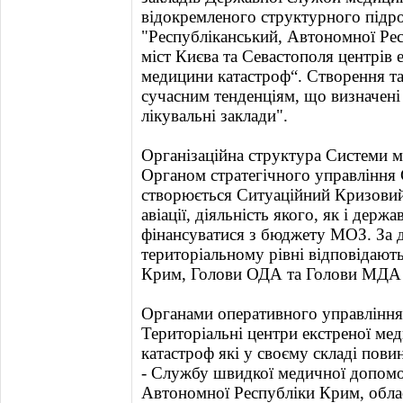
відокремленого структурного підр
"Республіканський, Автономної Рес
міст Києва та Севастополя центрів 
медицини катастроф“. Створення та
сучасним тенденціям, що визначені
лікувальні заклади".
Організаційна структура Системи м
Органом стратегічного управління
створюється Ситуаційний Кризовий ц
авіації, діяльність якого, як і держ
фінансуватися з бюджету МОЗ. За д
територіальному рівні відповідают
Крим, Голови ОДА та Голови МДА м
Органами оперативного управління 
Територіальні центри екстреної ме
катастроф які у своєму складі повин
- Службу швидкої медичної допомог
Автономної Республіки Крим, облас