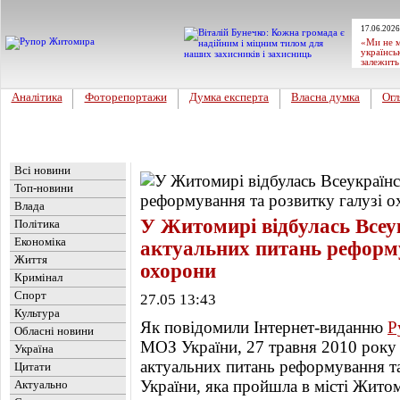
17.06.2026
«Ми не м
українсь
залежить
Аналітика
Фоторепортажи
Думка експерта
Власна думка
Огл
Головна
Новини
»
Влада
Всі новини
Топ-новини
Влада
У Житомирі відбулась Всеу
Політика
Економіка
актуальних питань реформу
Життя
охорони
Кримінал
Спорт
27.05 13:43
Культура
Як повідомили Інтернет-виданню
Р
Обласні новини
МОЗ України, 27 травня 2010 року 
Україна
актуальних питань реформування та
Цитати
України, яка пройшла в місті Жито
Актуально