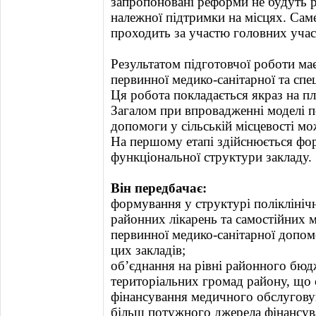
запропоновані реформи не будуть р
належної підтримки на місцях. Сам
проходить за участю головних учас
Результатом підготовчої роботи має
первинної медико-санітарної та спе
Ця робота покладається якраз на пле
Загалом при впровадженні моделі п
допомоги у сільській місцевості мо
На першому етапі здійснюється фор
функціональної структури закладу.
Він передбачає:
формування у структурі поліклініч
районних лікарень та самостійних м
первинної медико-санітарної допом
цих закладів;
об’єднання на рівні районного бюд
територіальних громад району, що
фінансування медичного обслугову
більш потужного джерела фінансув