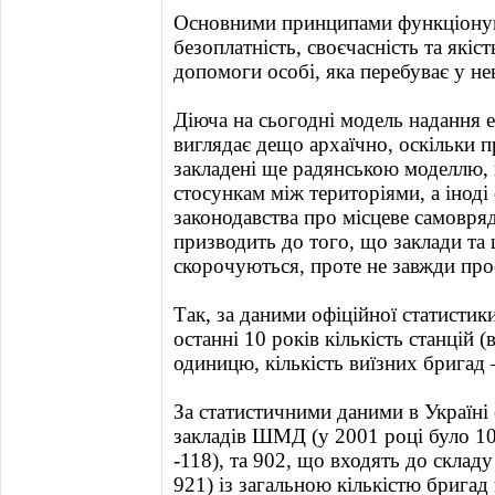
Основними принципами функціонува
безоплатність, своєчасність та якіс
допомоги особі, яка перебуває у не
Діюча на сьогодні модель надання 
виглядає дещо архаїчно, оскільки 
закладені ще радянською моделлю, 
стосункам між територіями, а інод
законодавства про місцеве самовря
призводить до того, що заклади та
скорочуються, проте не завжди про
Так, за даними офіційної статистик
останні 10 років кількість станцій
одиницю, кількість виїзних бригад 
За статистичними даними в Україні 
закладів ШМД (у 2001 році було 10
-118), та 902, що входять до складу
921) із загальною кількістю брига