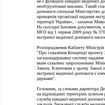
не є функцією швидкої медичної д
необґрунтовані виклики. Такий ста
допомоги спонукав Міністерство д
принципів організації надання екс
території України», - зазначає Мик
На сьогодні базовим документом, що
МОЗ від 1 червня 2009 року № 370
екстреної медичної допомоги насел
Розпорядження Кабінету Міністрів
"Про схвалення Концепції проекту
загальнодержавну систему надання 
яким схвалено запропоновану Міні
Закону. Ключовим у цьому Законі п
екстреної медичної допомоги є еле
держави".
Головним, за словами директора Де
на відповідних територіях шляхом р
служби швидкої медичної допомоги (
закладів Державної служби медици