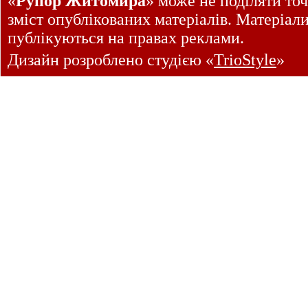
«
Рупор Житомира
» може не поділяти точ
зміст опублікованих матеріалів. Матеріал
публікуються на правах реклами.
Дизайн розроблено студією «
TrioStyle
»