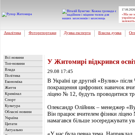
17.06.2026
«Ми не м
українсь
залежить
Аналітика
Фоторепортажи
Думка експерта
Власна думка
Огл
Головна
Новини
»
Життя
Всі новини
У Житомирі відкрився осві
Топ-новини
Влада
29.08 17:45
Політика
В Україні це другий «Вулик» після 
Економіка
покращення цифрових навичок вчител
Життя
ліцею № 12, будуть проводитися тр
Кримінал
Спорт
Культура
Олександр Олійник – менеджер «Ву
Обласні новини
Він працює вчителем фізики ліцею
Україна
намагався більше зосереджувати ува
Цитати
Актуально
«У нас була певна тема. Наприклад, 