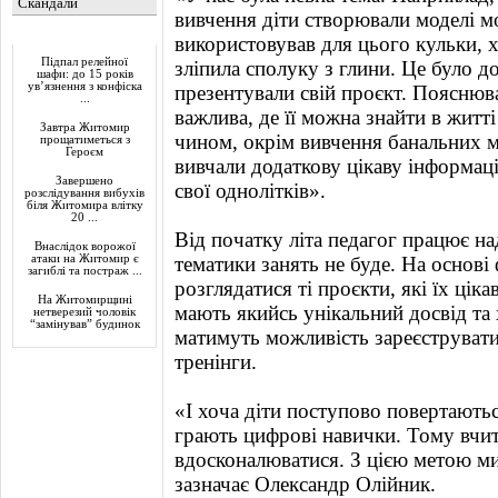
Скандали
вивчення діти створювали моделі м
Актуально
використовував для цього кульки, х
Підпал релейної
зліпила сполуку з глини. Це було д
шафи: до 15 років
ув’язнення з конфіска
презентували свій проєкт. Пояснюв
...
важлива, де її можна знайти в житт
Завтра Житомир
чином, окрім вивчення банальних м
прощатиметься з
Героєм
вивчали додаткову цікаву інформаці
Завершено
свої однолітків».
розслідування вибухів
біля Житомира влітку
20 ...
Від початку літа педагог працює н
Внаслідок ворожої
атаки на Житомир є
тематики занять не буде. На основі 
загиблі та постраж ...
розглядатися ті проєкти, які їх ціка
На Житомирщині
мають якийсь унікальний досвід та
нетверезий чоловік
“замінував” будинок
матимуть можливість зареєструватис
тренінги.
«І хоча діти поступово повертають
грають цифрові навички. Тому вчит
вдосконалюватися. З цією метою ми
зазначає Олександр Олійник.