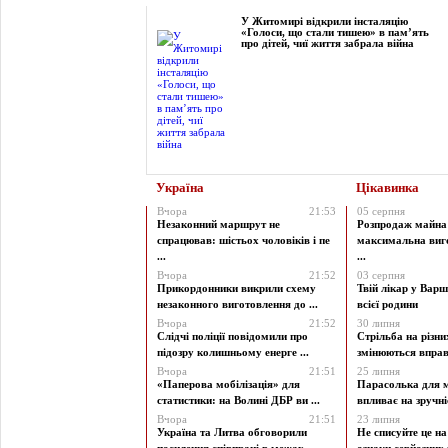
У Житомирі відкрили інсталяцію
«Голоси, що стали тишею» в пам’ять
про дітей, чиї життя забрала війна
Україна
Цікавинка
Вчора
21:53
05 серпня
Незаконний маршрут не
Розпродаж майна 
спрацював: шістьох чоловіків і пе
максимальна виг
...
...
Вчора
21:52
03 серпня
Прикордонники викрили схему
Твій лікар у Варш
незаконного виготовлення до ...
всієї родини
Вчора
21:52
30 липня
Слідчі поліції повідомили про
Стрільба на різни
підозру колишньому енерге ...
змінюються вправи
Вчора
21:51
25 липня
«Паперова мобілізація» для
Парасолька для м
статистики: на Волині ДБР ви ...
впливає на зручніст
Вчора
21:51
23 липня
Україна та Литва обговорили
Не списуйте це на