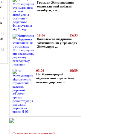
:45
Громади Житомирщини
отримали нові шкільні
я
автобуси, а о ...
:01
як
:51
19.06
15:33
ді
Комплексна підтримка
захисників: як у громадах
Житомирщ ...
:03
03.06
16:59
На Житомирщині
відновлюють стратегічно
важливі дорожні ...
Огляд преси
Спалювати чи компостувати?