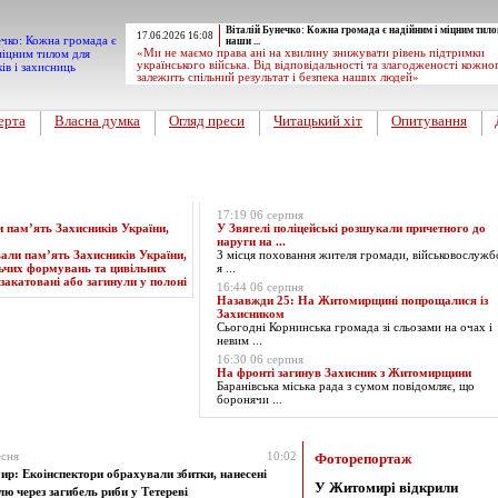
Віталій Бунечко: Кожна громада є надійним і міцним тило
17.06.2026 16:08
наши ...
«Ми не маємо права ані на хвилину знижувати рівень підтримки
українського війська. Від відповідальності та злагодженості кожно
залежить спільний результат і безпека наших людей»
ерта
Власна думка
Огляд преси
Читацький хіт
Опитування
Експрес-новини
17:19 06 серпня
пам’ять Захисників України,
У Звягелі поліцейські розшукали причетного до
наруги на ...
З місця поховання жителя громади, військовослужб
я ...
16:44 06 серпня
Назавжди 25: На Житомирщині попрощалися із
Захисником
Сьогодні Корнинська громада зі сльозами на очах і
невим ...
16:30 06 серпня
На фронті загинув Захисник з Житомирщини
Баранівська міська рада з сумом повідомляє, що
боронячи ...
 за Вересень 2023 року
есня
10:02
Фоторепортаж
р: Екоінспектори обрахували збитки, нанесені
У Житомирі відкрили
лю через загибель риби у Тетереві