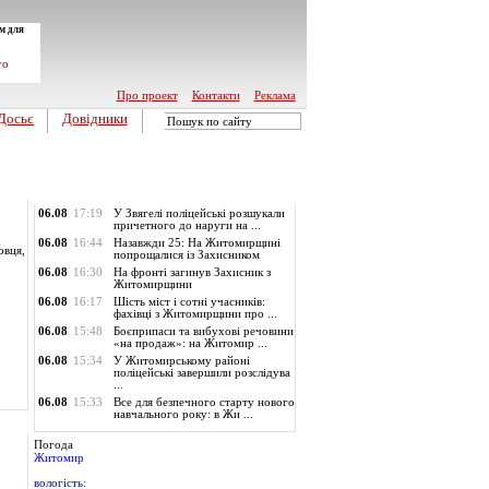
м для
го
Про проект
Контакти
Реклама
Досьє
Довідники
Обласні новини
06.08
17:19
У Звягелі поліцейські розшукали
причетного до наруги на ...
06.08
16:44
Назавжди 25: На Житомирщині
овця,
попрощалися із Захисником
06.08
16:30
На фронті загинув Захисник з
Житомирщини
06.08
16:17
Шість міст і сотні учасників:
фахівці з Житомирщини про ...
06.08
15:48
Боєприпаси та вибухові речовини
«на продаж»: на Житомир ...
06.08
15:34
У Житомирському районі
поліцейські завершили розслідува
...
06.08
15:33
Все для безпечного старту нового
навчального року: в Жи ...
Погода
Житомир
вологість: