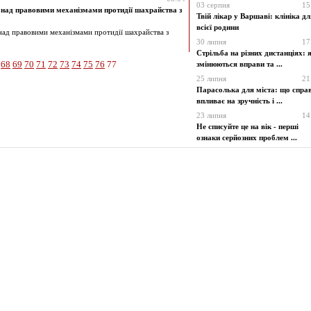
03 серпня
15
 над правовими механізмами протидії шахрайства з
Твій лікар у Варшаві: клініка дл
всієї родини
над правовими механізмами протидії шахрайства з
30 липня
17
Стрільба на різних дистанціях: 
68
69
70
71
72
73
74
75
76
77
змінюються вправи та ...
25 липня
21
Парасолька для міста: що справ
впливає на зручність і ...
23 липня
14
Не списуйте це на вік - перші
ознаки серйозних проблем ...