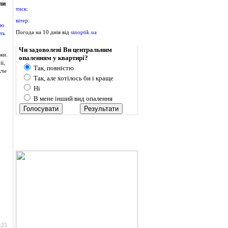
ли
тиск:
вітер:
Погода на 10 днів від
sinoptik.ua
Опитування
Чи задоволені Ви центральним
ки.
опаленням у квартирі?
ї,
Так, повністю
жче
Так, але хотілось би і краще
Ні
В мене інший вид опалення
:25