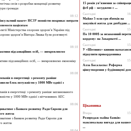
15 років ув’язнення за співпрацю
гічна сесія з розробки концепції розвитку
фсб рф – засуджено с ...
тури громади
Сьогодні
16
08:12
Майже 5 млн грн збитків на
інсультний пакет» НСЗУ повністю покриває витрати
закупівлі житла для дитбудин ...
допомоги пацієнтам
Сьогодні
15
олегії Міністерства охорони здоров’я України під
По 10 000$ за незаконний перет
орони здоров’я Віктора Ляшка були розглянуті
кордону: на Закарпатті ...
Сьогодні
15
08:10
У «Шегинях» киянин намагався
активи підсанкційних осіб, — знекровлюємо
підкупити прикордонника
Сьогодні
15
ктиви підсанкційних осіб, — знекровлюємо економіку
Алла Басалаєва: Реформа
ціноутворення у будівництві доп 
08:08
панія в енергетиці: з ремонту раніше
ивели блок потужністю у 1000 МВт однієї з
нія в енергетиці: з ремонту раніше запланованого
жністю у 1000 МВт однієї з вітчизняних АЕС
08:06
Цікавинка
юватиме з Банком розвитку Ради Європи для
Вчора
15
ого житла
Розпродаж майна банків:
ватиме з Банком розвитку Ради Європи для
максимальна вигода для вашог
го житла
...
08:04