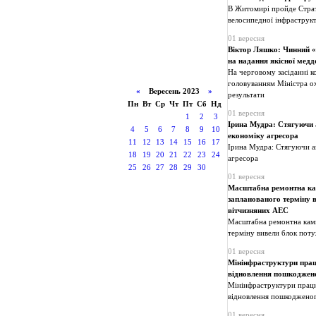
В Житомирі пройде Страте
велосипедної інфраструк
01 вересня
Віктор Ляшко: Чинний «
на надання якісної мед
На черговому засіданні к
головуванням Міністра ох
«
Вересень 2023
»
результати
Пн
Вт
Ср
Чт
Пт
Сб
Нд
01 вересня
1
2
3
Ірина Мудра: Стягуючи 
4
5
6
7
8
9
10
економіку агресора
11
12
13
14
15
16
17
Ірина Мудра: Стягуючи а
18
19
20
21
22
23
24
агресора
25
26
27
28
29
30
01 вересня
Масштабна ремонтна кам
запланованого терміну в
вітчизняних АЕС
Масштабна ремонтна кампа
терміну вивели блок поту
01 вересня
Мінінфраструктури прац
відновлення пошкоджен
Мінінфраструктури працю
відновлення пошкоджено
01 вересня