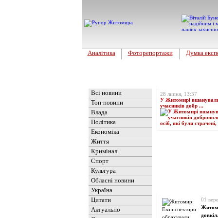
Аналітика
Фоторепортажи
Думка експ
Головна
Топ-новина
Всі новини
28 липня, 13:37
У Житомирі вшанували 
Топ-новини
учасників добр ...
Влада
Політика
Економіка
Життя
Кримінал
Спорт
Культура
Обласні новини
Новини
» Матеріали
Україна
Цитати
01 вер
Житоми
Актуально
довкіл