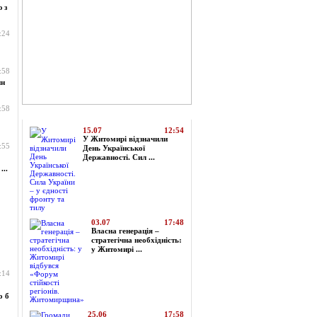
 з
:24
:58
ин
:58
Топ-новини
15.07
12:54
У Житомирі відзначили
:55
День Української
Державності. Сил ...
...
03.07
17:48
Власна генерація –
стратегічна необхідність:
у Житомирі ...
:14
о б
25.06
17:58