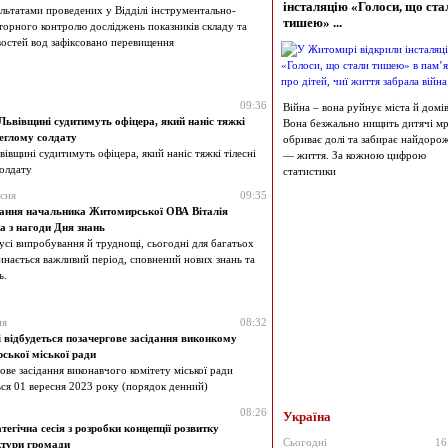
інсталяцію «Голоси, що ста
ультатами проведених у Відділі інструментально-
тишею» ...
торного контролю досліджень показників складу та
востей вод зафіксовано перевищення
09:36
Війна – вона руйнує міста й домів
ьвівщині судитимуть офіцера, який наніс тяжкі
Вона безжально нищить дитячі мрі
леглому солдату
обриває долі та забирає найдоро
івщині судитимуть офіцера, який наніс тяжкі тілесні
— життя. За кожною цифрою
олдату
статистики
сня
09:35
ання начальника Житомирської ОВА Віталія
а з нагоди Дня знань
сі випробування й труднощі, сьогодні для багатьох
нається важливий період, сповнений нових знань та
ь.
ня
08:32
 відбудеться позачергове засідання виконкому
ької міської ради
ве засідання виконавчого комітету міської ради
ься 01 вересня 2023 року (порядок денний)
08:26
Україна
егічна сесія з розробки концепції розвитку
Сьогодні
16
ктури громади