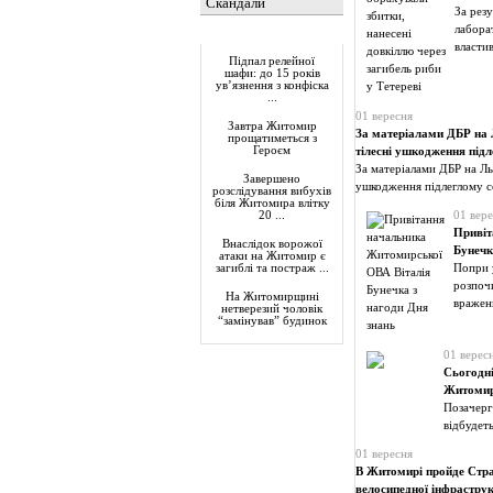
Скандали
За рез
лабора
Актуально
власти
Підпал релейної
шафи: до 15 років
ув’язнення з конфіска
...
01 вересня
Завтра Житомир
За матеріалами ДБР на Л
прощатиметься з
Героєм
тілесні ушкодження під
За матеріалами ДБР на Льв
Завершено
ушкодження підлеглому с
розслідування вибухів
біля Житомира влітку
01 вере
20 ...
Привіт
Внаслідок ворожої
Бунечк
атаки на Житомир є
Попри у
загиблі та постраж ...
розпочи
На Житомирщині
вражен
нетверезий чоловік
“замінував” будинок
01 верес
Сьогодні
Житомирс
Позачерго
відбудет
01 вересня
В Житомирі пройде Страт
велосипедної інфрастру